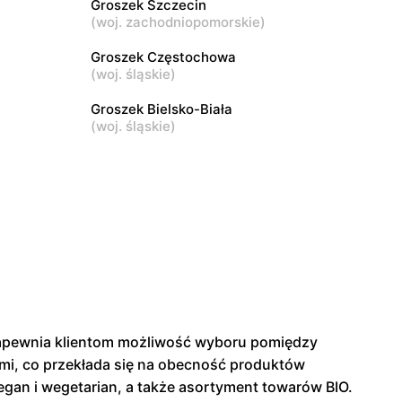
Groszek Szczecin
(
woj. zachodniopomorskie
)
Groszek
Piaseczno, ul. Szkolna 8B
Groszek Częstochowa
(
woj. śląskie
)
Groszek Bielsko-Biała
(
woj. śląskie
)
zapewnia klientom możliwość wyboru pomiędzy
ami, co przekłada się na obecność produktów
egan i wegetarian, a także asortyment towarów BIO.