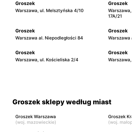
Groszek
Groszek
Warszawa, ul. Melsztyńska 4/10
Warszawa, 
17A/21
Groszek
Groszek
Warszawa al. Niepodległości 84
Warszawa a
Groszek
Groszek
Warszawa, ul. Kościeliska 2/4
Warszawa, 
Groszek
Groszek
Warszawa, ul. Myśliborska 104A
Warszawa, 
Groszek
Groszek
Groszek sklepy według miast
Warszawa al. Dzieci Polskich 9
Warszawa, 
Groszek Warszawa
Groszek K
Groszek
Groszek
(
woj. mazowieckie
)
(
woj. małop
Łomianki Dolne, ul. Wiślana 32E
Łomianki, 