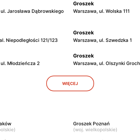
Groszek
ul. Jarosława Dąbrowskiego
Warszawa, ul. Wolska 111
Groszek
l. Niepodległości 121/123
Warszawa, ul. Szwedzka 1
Groszek
ul. Młodzieńcza 2
Warszawa, ul. Olszynki Groch
Groszek
WIĘCEJ
ul. Grawerska 5
Babice Nowe, ul. Warszawsk
Groszek
ul. Zasadowa 52
Zamienie, ul. Waniliowa 1/80
raków
Groszek Poznań
Groszek
olskie
)
(
woj. wielkopolskie
)
ul. Warszawska 280
Warszawa, ul. Jana Pawła II 