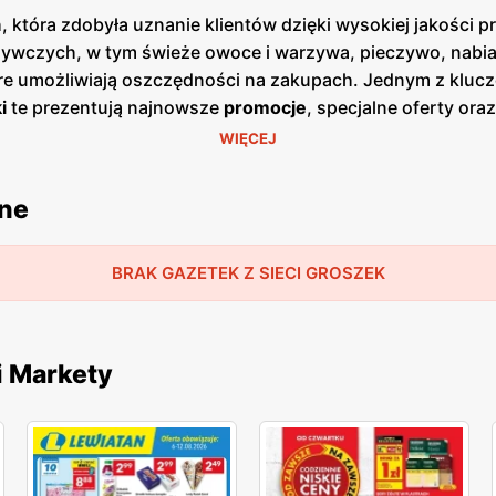
 która zdobyła uznanie klientów dzięki wysokiej jakości 
ywczych, w tym świeże owoce i warzywa, pieczywo, nabiał,
óre umożliwiają oszczędności na zakupach. Jednym z kluc
i
te prezentują najnowsze
promocje
, specjalne oferty or
zji cenowych. Publikacje te są dostępne zarówno w formie
WIĘCEJ
ajdują się w dogodnych lokalizacjach na terenie całej Pols
ładzie duży nacisk na jakość obsługi oraz świeżość ofer
jne
ła lojalność wielu zadowolonych klientów. Produkty ofer
ularne marki, jak i produkty własne, które są dostępne w
, aby sprostać oczekiwaniom klientów poszukujących świe
BRAK GAZETEK Z SIECI GROSZEK
i Markety