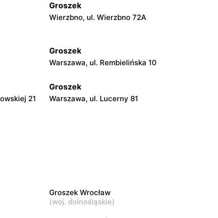
Groszek
Wierzbno, ul. Wierzbno 72A
Groszek
Warszawa, ul. Rembielińska 10
Groszek
owskiej 21
Warszawa, ul. Lucerny 81
Groszek
a 278
Strzykuły, ul. Wieruchowska 157
Groszek
Pruszków, ul. Zdziarska 26
Groszek Wrocław
Groszek
(
woj. dolnośląskie
)
108
Warszawa, ul. plac Wojska Polskiego 114