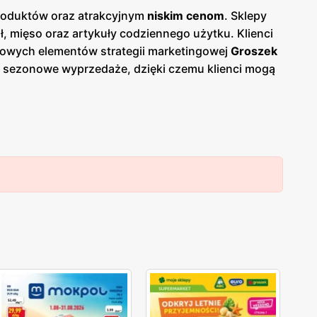
produktów oraz atrakcyjnym
niskim cenom
. Sklepy
 mięso oraz artykuły codziennego użytku. Klienci
zowych elementów strategii marketingowej
Groszek
az sezonowe wyprzedaże, dzięki czemu klienci mogą
 papierowej w sklepach, jak i online, co umożliwia
ki, co ułatwia dostęp do szerokiej gamy produktów
owanych produktów, oferując bogaty wybór produktów
owane przez
Groszek
charakteryzują się wysoką
 atrakcyjnych
niskich cenach
. Sieć stawia na
żych i wysokiej jakości produktów spożywczych.