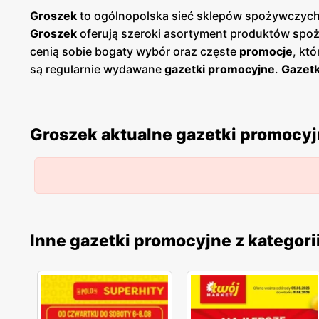
Groszek
to ogólnopolska sieć sklepów spożywczych,
Groszek
oferują szeroki asortyment produktów spoż
cenią sobie bogaty wybór oraz częste
promocje
, kt
są regularnie wydawane
gazetki promocyjne
.
Gazetk
planować swoje zakupy i korzystać z wyjątkowych oka
łatwy dostęp do aktualnych ofert. Sklepy
Groszek
zn
spożywczych dla szerokiego grona klientów. Firma k
Groszek aktualne gazetki promocy
od lokalnych dostawców. Dzięki temu
Groszek
zdoby
jakością, a szeroki asortyment obejmuje zarówno pop
innowacyjność i ciągłe udoskonalanie swojej oferty
Inne gazetki promocyjne z kategori