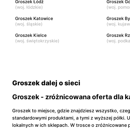
Groszek Łódź
Groszek G
(
woj. łódzkie
)
(
woj. pomo
Groszek
Groszek
Nowa Iwiczna, ul. Ignacego Krasickiego
Warszawa, 
Groszek Katowice
Groszek B
79a/1
(
woj. śląskie
)
(
woj. kuja
Groszek Kielce
Groszek R
(
woj. świętokrzyskie
)
(
woj. podk
Groszek dalej o sieci
Groszek - zróżnicowana oferta dla 
Groszek to miejsce, gdzie znajdziesz wszystko, cz
standardowymi produktami, a tymi z wyższej półki. U
lokalnych w ich sklepach. W trosce o zróżnicowane p