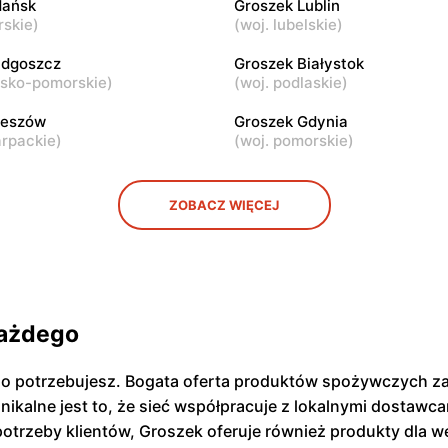
dańsk
Groszek Lublin
rskie
)
(
woj. lubelskie
)
Groszek
ul. Rumiankowa 18
Kobyłka, ul. Nadarzyn 8
ydgoszcz
Groszek Białystok
wsko-pomorskie
)
(
woj. podlaskie
)
zeszów
Groszek Gdynia
arpackie
)
(
woj. pomorskie
)
ZOBACZ WIĘCEJ
każdego
ego potrzebujesz. Bogata oferta produktów spożywczych 
nikalne jest to, że sieć współpracuje z lokalnymi dostawc
otrzeby klientów, Groszek oferuje również produkty dla w