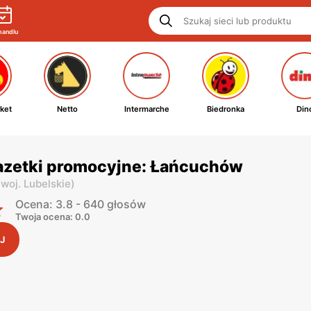
handlu
ket
Netto
Intermarche
Biedronka
Din
azetki promocyjne: Łańcuchów
,
woj. Lubelskie
)
Ocena: 3.8 - 640 głosów
Twoja ocena: 0.0
J