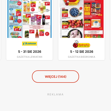
5
-
31 SIE 2026
5
-
12 SIE 2026
GAZETKA LEWIATAN
GAZETKA BIEDRONKA
WIĘCEJ (144)
REKLAMA