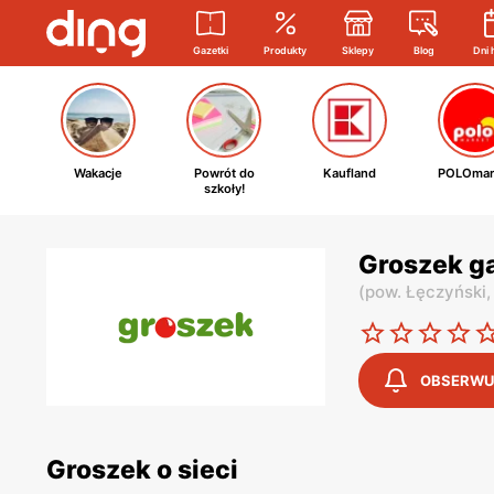
Gazetki
Produkty
Sklepy
Blog
Dni 
Wakacje
Powrót do
Kaufland
POLOmar
szkoły!
Groszek g
(
pow. Łęczyński
OBSERWU
Groszek o sieci