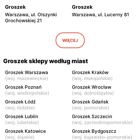
Groszek
Groszek
Warszawa, ul. Olszynki
Warszawa, ul. Lucerny 81
Grochowskiej 21
Groszek
Groszek
Warszawa, ul. Myśliborska
Warszawa, ul. Grawerska 5
WIĘCEJ
104A
Groszek
Groszek
Groszek sklepy według miast
Babice Nowe, ul.
Strzykuły, ul.
Warszawska 278
Wieruchowska 157
Groszek Warszawa
Groszek Kraków
(
woj. mazowieckie
)
(
woj. małopolskie
)
Groszek
Groszek
Groszek Poznań
Groszek Wrocław
Warszawa al. Dzieci
Warszawa, ul. Zasadowa 52
(
woj. wielkopolskie
)
(
woj. dolnośląskie
)
Polskich 9
Groszek Łódź
Groszek Gdańsk
(
woj. łódzkie
)
(
woj. pomorskie
)
Groszek
Groszek
Groszek Lublin
Groszek Szczecin
Zamienie, ul. Waniliowa
Pruszków, ul. Zdziarska 26
(
woj. lubelskie
)
(
woj. zachodniopomorskie
)
1/80
Groszek Katowice
Groszek Bydgoszcz
Groszek
Groszek
(
woj. śląskie
)
(
woj. kujawsko-pomorskie
)