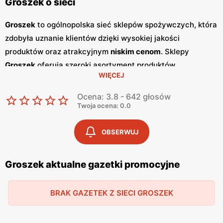
Groszek o sieci
Groszek
to ogólnopolska sieć sklepów spożywczych, która
zdobyła uznanie klientów dzięki wysokiej jakości
produktów oraz atrakcyjnym
niskim cenom
. Sklepy
Groszek
oferują szeroki asortyment produktów
WIĘCEJ
spożywczych, w tym świeże owoce i warzywa, pieczywo,
nabiał, mięso oraz artykuły codziennego użytku. Klienci
Ocena: 3.8 - 642 głosów
cenią sobie bogaty wybór oraz częste
promocje
, które
Twoja ocena: 0.0
umożliwiają oszczędności na zakupach. Jednym z
kluczowych elementów strategii marketingowej
Groszek
OBSERWUJ
są regularnie wydawane
gazetki promocyjne
.
Gazetki
te
prezentują najnowsze
promocje
, specjalne oferty oraz
Groszek aktualne gazetki promocyjne
sezonowe wyprzedaże, dzięki czemu klienci mogą
planować swoje zakupy i korzystać z wyjątkowych okazji
BRAK GAZETEK Z SIECI GROSZEK
cenowych. Publikacje te są dostępne zarówno w formie
papierowej w sklepach, jak i online, co umożliwia łatwy