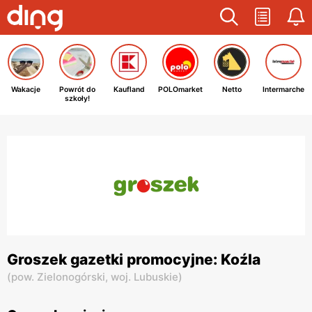
Wakacje
Powrót do
Kaufland
POLOmarket
Netto
Intermarche
szkoły!
Groszek gazetki promocyjne: Koźla
(
pow. Zielonogórski,
woj. Lubuskie
)