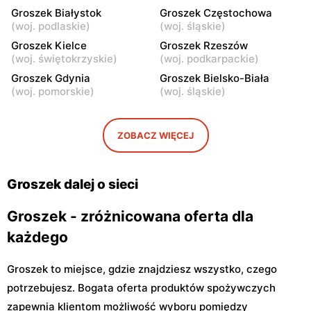
Łomianki Dolne, ul. Wiślana
Łomianki, ul. Warszawska
Groszek Białystok
Groszek Częstochowa
32E
280
(
woj. podlaskie
)
(
woj. śląskie
)
Groszek
Groszek Kielce
Groszek
Groszek Rzeszów
(
woj. świętokrzyskie
)
(
woj. podkarpackie
)
Warszawa, ul. Jana Pawła II
Warszawa, ul. plac Wojska
108
Polskiego 114
Groszek Gdynia
Groszek Bielsko-Biała
(
woj. pomorskie
)
(
woj. śląskie
)
Groszek
Groszek
Nowa Iwiczna, ul. Ignacego
Warszawa, ul. Rumiankowa
Krasickiego 79a/1
18
ZOBACZ WIĘCEJ
Groszek
Groszek
Kobyłka, ul. Nadarzyn 8
Piaseczno, ul. Szkolna 8B
Groszek dalej o sieci
Groszek - zróżnicowana oferta dla
każdego
Groszek to miejsce, gdzie znajdziesz wszystko, czego
potrzebujesz. Bogata oferta produktów spożywczych
zapewnia klientom możliwość wyboru pomiędzy