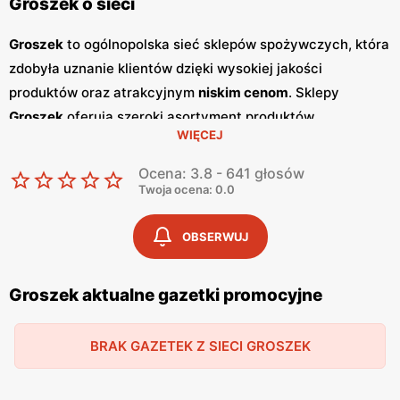
Groszek o sieci
Groszek
to ogólnopolska sieć sklepów spożywczych, która
zdobyła uznanie klientów dzięki wysokiej jakości
produktów oraz atrakcyjnym
niskim cenom
. Sklepy
Groszek
oferują szeroki asortyment produktów
WIĘCEJ
spożywczych, w tym świeże owoce i warzywa, pieczywo,
nabiał, mięso oraz artykuły codziennego użytku. Klienci
Ocena: 3.8 - 641 głosów
cenią sobie bogaty wybór oraz częste
promocje
, które
Twoja ocena: 0.0
umożliwiają oszczędności na zakupach. Jednym z
kluczowych elementów strategii marketingowej
Groszek
OBSERWUJ
są regularnie wydawane
gazetki promocyjne
.
Gazetki
te
prezentują najnowsze
promocje
, specjalne oferty oraz
Groszek aktualne gazetki promocyjne
sezonowe wyprzedaże, dzięki czemu klienci mogą
planować swoje zakupy i korzystać z wyjątkowych okazji
BRAK GAZETEK Z SIECI GROSZEK
cenowych. Publikacje te są dostępne zarówno w formie
papierowej w sklepach, jak i online, co umożliwia łatwy