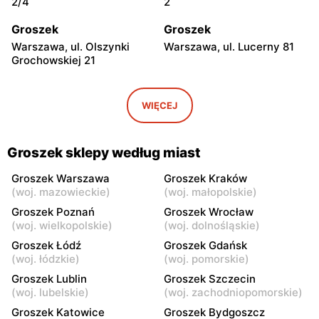
2/4
2
Groszek
Groszek
Warszawa, ul. Olszynki
Warszawa, ul. Lucerny 81
Grochowskiej 21
Groszek
Groszek
Warszawa, ul. Myśliborska
Warszawa, ul. Grawerska 5
WIĘCEJ
104A
Groszek
Groszek
Groszek sklepy według miast
Babice Nowe, ul.
Strzykuły, ul.
Warszawska 278
Wieruchowska 157
Groszek Warszawa
Groszek Kraków
(
woj. mazowieckie
)
(
woj. małopolskie
)
Groszek
Groszek
Groszek Poznań
Groszek Wrocław
Warszawa al. Dzieci
Warszawa, ul. Zasadowa 52
(
woj. wielkopolskie
)
(
woj. dolnośląskie
)
Polskich 9
Groszek Łódź
Groszek Gdańsk
(
woj. łódzkie
)
(
woj. pomorskie
)
Groszek
Groszek
Groszek Lublin
Groszek Szczecin
Zamienie, ul. Waniliowa
Pruszków, ul. Zdziarska 26
(
woj. lubelskie
)
(
woj. zachodniopomorskie
)
1/80
Groszek Katowice
Groszek Bydgoszcz