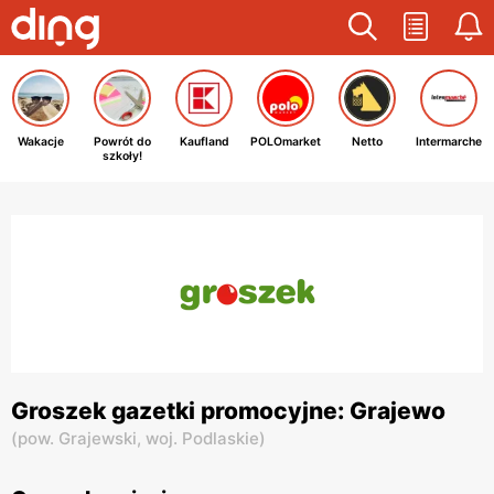
Wakacje
Powrót do
Kaufland
POLOmarket
Netto
Intermarche
szkoły!
Groszek gazetki promocyjne: Grajewo
(
pow. Grajewski,
woj. Podlaskie
)