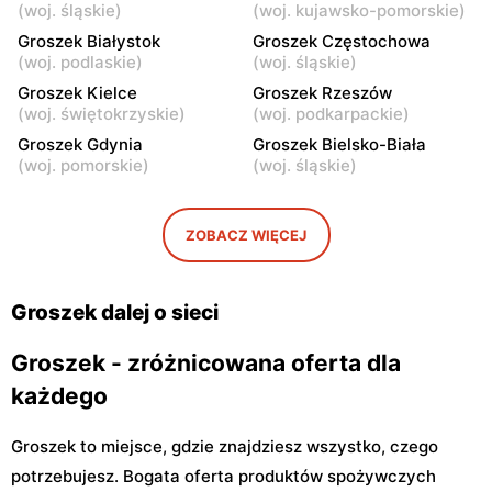
Groszek
Groszek
(
woj. śląskie
)
(
woj. kujawsko-pomorskie
)
Łomianki Dolne, ul. Wiślana
Łomianki, ul. Warszawska
Groszek Białystok
Groszek Częstochowa
32E
280
(
woj. podlaskie
)
(
woj. śląskie
)
Groszek
Groszek Kielce
Groszek
Groszek Rzeszów
(
woj. świętokrzyskie
)
(
woj. podkarpackie
)
Warszawa, ul. Jana Pawła II
Warszawa, ul. plac Wojska
108
Polskiego 114
Groszek Gdynia
Groszek Bielsko-Biała
(
woj. pomorskie
)
(
woj. śląskie
)
Groszek
Groszek
Nowa Iwiczna, ul. Ignacego
Warszawa, ul. Rumiankowa
Krasickiego 79a/1
18
ZOBACZ WIĘCEJ
Groszek
Groszek
Kobyłka, ul. Nadarzyn 8
Piaseczno, ul. Szkolna 8B
Groszek dalej o sieci
Groszek - zróżnicowana oferta dla
każdego
Groszek to miejsce, gdzie znajdziesz wszystko, czego
potrzebujesz. Bogata oferta produktów spożywczych