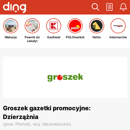
Wakacje
Powrót do
Kaufland
POLOmarket
Netto
Intermarche
szkoły!
Groszek gazetki promocyjne:
Dzierzążnia
(
pow. Płoński,
woj. Mazowieckie
)