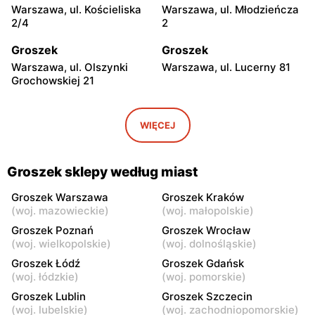
Warszawa, ul. Kościeliska
Warszawa, ul. Młodzieńcza
2/4
2
Groszek
Groszek
Warszawa, ul. Olszynki
Warszawa, ul. Lucerny 81
Grochowskiej 21
Groszek
Groszek
Warszawa, ul. Myśliborska
Warszawa, ul. Grawerska 5
WIĘCEJ
104A
Groszek
Groszek
Groszek sklepy według miast
Babice Nowe, ul.
Strzykuły, ul.
Warszawska 278
Wieruchowska 157
Groszek Warszawa
Groszek Kraków
(
woj. mazowieckie
)
(
woj. małopolskie
)
Groszek
Groszek
Groszek Poznań
Groszek Wrocław
Warszawa al. Dzieci
Warszawa, ul. Zasadowa 52
(
woj. wielkopolskie
)
(
woj. dolnośląskie
)
Polskich 9
Groszek Łódź
Groszek Gdańsk
(
woj. łódzkie
)
(
woj. pomorskie
)
Groszek
Groszek
Groszek Lublin
Groszek Szczecin
Zamienie, ul. Waniliowa
Pruszków, ul. Zdziarska 26
(
woj. lubelskie
)
(
woj. zachodniopomorskie
)
1/80