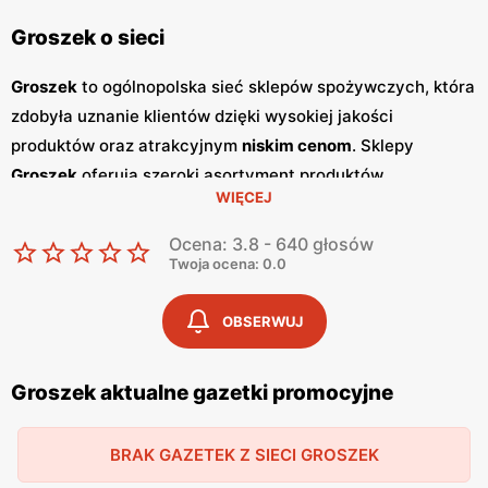
Groszek o sieci
Groszek
to ogólnopolska sieć sklepów spożywczych, która
zdobyła uznanie klientów dzięki wysokiej jakości
produktów oraz atrakcyjnym
niskim cenom
. Sklepy
Groszek
oferują szeroki asortyment produktów
WIĘCEJ
spożywczych, w tym świeże owoce i warzywa, pieczywo,
nabiał, mięso oraz artykuły codziennego użytku. Klienci
Ocena: 3.8 - 640 głosów
cenią sobie bogaty wybór oraz częste
promocje
, które
Twoja ocena: 0.0
umożliwiają oszczędności na zakupach. Jednym z
kluczowych elementów strategii marketingowej
Groszek
OBSERWUJ
są regularnie wydawane
gazetki promocyjne
.
Gazetki
te
prezentują najnowsze
promocje
, specjalne oferty oraz
Groszek aktualne gazetki promocyjne
sezonowe wyprzedaże, dzięki czemu klienci mogą
planować swoje zakupy i korzystać z wyjątkowych okazji
BRAK GAZETEK Z SIECI GROSZEK
cenowych. Publikacje te są dostępne zarówno w formie