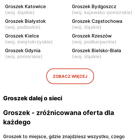
Groszek Katowice
Groszek Bydgoszcz
Groszek
Groszek
(
woj. śląskie
)
(
woj. kujawsko-pomorskie
)
Łomianki Dolne, ul. Wiślana
Łomianki, ul. Warszawska
Groszek Białystok
Groszek Częstochowa
32E
280
(
woj. podlaskie
)
(
woj. śląskie
)
Groszek
Groszek Kielce
Groszek
Groszek Rzeszów
(
woj. świętokrzyskie
)
(
woj. podkarpackie
)
Warszawa, ul. Jana Pawła II
Warszawa, ul. plac Wojska
108
Polskiego 114
Groszek Gdynia
Groszek Bielsko-Biała
(
woj. pomorskie
)
(
woj. śląskie
)
Groszek
Groszek
Nowa Iwiczna, ul. Ignacego
Warszawa, ul. Rumiankowa
Krasickiego 79a/1
18
ZOBACZ WIĘCEJ
Groszek
Groszek
Kobyłka, ul. Nadarzyn 8
Piaseczno, ul. Szkolna 8B
Groszek dalej o sieci
Groszek - zróżnicowana oferta dla
każdego
Groszek to miejsce, gdzie znajdziesz wszystko, czego