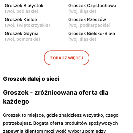
Łomianki Dolne, ul. Wiślana
Łomianki, ul. Warszawska
Groszek Białystok
Groszek Częstochowa
32E
280
(
woj. podlaskie
)
(
woj. śląskie
)
Groszek
Groszek Kielce
Groszek
Groszek Rzeszów
(
woj. świętokrzyskie
)
(
woj. podkarpackie
)
Warszawa, ul. Jana Pawła II
Warszawa, ul. plac Wojska
108
Polskiego 114
Groszek Gdynia
Groszek Bielsko-Biała
(
woj. pomorskie
)
(
woj. śląskie
)
Groszek
Groszek
Nowa Iwiczna, ul. Ignacego
Warszawa, ul. Rumiankowa
Krasickiego 79a/1
18
ZOBACZ WIĘCEJ
Groszek
Groszek
Kobyłka, ul. Nadarzyn 8
Piaseczno, ul. Szkolna 8B
Groszek dalej o sieci
Groszek - zróżnicowana oferta dla
każdego
Groszek to miejsce, gdzie znajdziesz wszystko, czego
potrzebujesz. Bogata oferta produktów spożywczych
zapewnia klientom możliwość wyboru pomiędzy