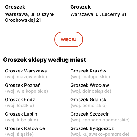
Groszek
Groszek
Warszawa, ul. Olszynki
Warszawa, ul. Lucerny 81
Grochowskiej 21
Groszek
Groszek
Warszawa, ul. Myśliborska
Warszawa, ul. Grawerska 5
WIĘCEJ
104A
Groszek
Groszek
Groszek sklepy według miast
Babice Nowe, ul.
Strzykuły, ul.
Warszawska 278
Wieruchowska 157
Groszek Warszawa
Groszek Kraków
(
woj. mazowieckie
)
(
woj. małopolskie
)
Groszek
Groszek
Groszek Poznań
Groszek Wrocław
Warszawa al. Dzieci
Warszawa, ul. Zasadowa 52
(
woj. wielkopolskie
)
(
woj. dolnośląskie
)
Polskich 9
Groszek Łódź
Groszek Gdańsk
(
woj. łódzkie
)
(
woj. pomorskie
)
Groszek
Groszek
Groszek Lublin
Groszek Szczecin
Zamienie, ul. Waniliowa
Pruszków, ul. Zdziarska 26
(
woj. lubelskie
)
(
woj. zachodniopomorskie
)
1/80
Groszek Katowice
Groszek Bydgoszcz
Groszek
Groszek
(
woj. śląskie
)
(
woj. kujawsko-pomorskie
)