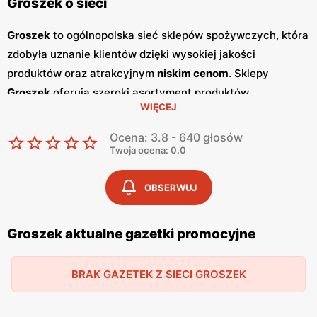
Groszek o sieci
Groszek
to ogólnopolska sieć sklepów spożywczych, która
zdobyła uznanie klientów dzięki wysokiej jakości
produktów oraz atrakcyjnym
niskim cenom
. Sklepy
Groszek
oferują szeroki asortyment produktów
WIĘCEJ
spożywczych, w tym świeże owoce i warzywa, pieczywo,
nabiał, mięso oraz artykuły codziennego użytku. Klienci
Ocena: 3.8 - 640 głosów
cenią sobie bogaty wybór oraz częste
promocje
, które
Twoja ocena: 0.0
umożliwiają oszczędności na zakupach. Jednym z
kluczowych elementów strategii marketingowej
Groszek
OBSERWUJ
są regularnie wydawane
gazetki promocyjne
.
Gazetki
te
prezentują najnowsze
promocje
, specjalne oferty oraz
Groszek aktualne gazetki promocyjne
sezonowe wyprzedaże, dzięki czemu klienci mogą
planować swoje zakupy i korzystać z wyjątkowych okazji
BRAK GAZETEK Z SIECI GROSZEK
cenowych. Publikacje te są dostępne zarówno w formie
papierowej w sklepach, jak i online, co umożliwia łatwy