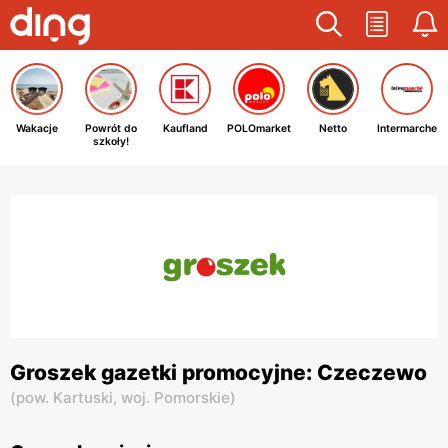
Wakacje
Powrót do
Kaufland
POLOmarket
Netto
Intermarche
szkoły!
Groszek gazetki promocyjne: Czeczewo
(
pow. Kartuski,
woj. Pomorskie
)