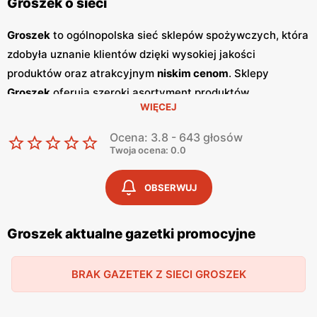
Groszek o sieci
Groszek
to ogólnopolska sieć sklepów spożywczych, która
zdobyła uznanie klientów dzięki wysokiej jakości
produktów oraz atrakcyjnym
niskim cenom
. Sklepy
Groszek
oferują szeroki asortyment produktów
WIĘCEJ
spożywczych, w tym świeże owoce i warzywa, pieczywo,
nabiał, mięso oraz artykuły codziennego użytku. Klienci
Ocena: 3.8 - 643 głosów
cenią sobie bogaty wybór oraz częste
promocje
, które
Twoja ocena: 0.0
umożliwiają oszczędności na zakupach. Jednym z
kluczowych elementów strategii marketingowej
Groszek
OBSERWUJ
są regularnie wydawane
gazetki promocyjne
.
Gazetki
te
prezentują najnowsze
promocje
, specjalne oferty oraz
Groszek aktualne gazetki promocyjne
sezonowe wyprzedaże, dzięki czemu klienci mogą
planować swoje zakupy i korzystać z wyjątkowych okazji
BRAK GAZETEK Z SIECI GROSZEK
cenowych. Publikacje te są dostępne zarówno w formie
papierowej w sklepach, jak i online, co umożliwia łatwy