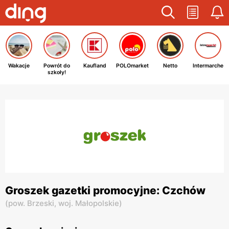
Wakacje
Powrót do
Kaufland
POLOmarket
Netto
Intermarche
szkoły!
Groszek gazetki promocyjne: Czchów
(
pow. Brzeski,
woj. Małopolskie
)