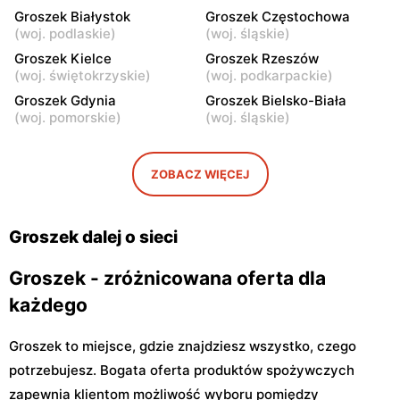
Łomianki Dolne, ul. Wiślana
Łomianki, ul. Warszawska
Groszek Białystok
Groszek Częstochowa
32E
280
(
woj. podlaskie
)
(
woj. śląskie
)
Groszek
Groszek Kielce
Groszek
Groszek Rzeszów
(
woj. świętokrzyskie
)
(
woj. podkarpackie
)
Warszawa, ul. Jana Pawła II
Warszawa, ul. plac Wojska
108
Polskiego 114
Groszek Gdynia
Groszek Bielsko-Biała
(
woj. pomorskie
)
(
woj. śląskie
)
Groszek
Groszek
Nowa Iwiczna, ul. Ignacego
Warszawa, ul. Rumiankowa
Krasickiego 79a/1
18
ZOBACZ WIĘCEJ
Groszek
Groszek
Kobyłka, ul. Nadarzyn 8
Piaseczno, ul. Szkolna 8B
Groszek dalej o sieci
Groszek - zróżnicowana oferta dla
każdego
Groszek to miejsce, gdzie znajdziesz wszystko, czego
potrzebujesz. Bogata oferta produktów spożywczych
zapewnia klientom możliwość wyboru pomiędzy