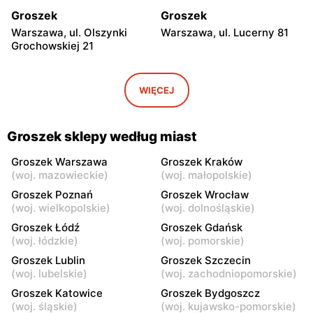
Groszek
Groszek
Warszawa, ul. Olszynki
Warszawa, ul. Lucerny 81
Grochowskiej 21
Groszek
Groszek
Warszawa, ul. Myśliborska
Warszawa, ul. Grawerska 5
WIĘCEJ
104A
Groszek
Groszek
Groszek sklepy według miast
Babice Nowe, ul.
Strzykuły, ul.
Warszawska 278
Wieruchowska 157
Groszek Warszawa
Groszek Kraków
(
woj. mazowieckie
)
(
woj. małopolskie
)
Groszek
Groszek
Groszek Poznań
Groszek Wrocław
Warszawa al. Dzieci
Warszawa, ul. Zasadowa 52
(
woj. wielkopolskie
)
(
woj. dolnośląskie
)
Polskich 9
Groszek Łódź
Groszek Gdańsk
(
woj. łódzkie
)
(
woj. pomorskie
)
Groszek
Groszek
Groszek Lublin
Groszek Szczecin
Zamienie, ul. Waniliowa
Pruszków, ul. Zdziarska 26
(
woj. lubelskie
)
(
woj. zachodniopomorskie
)
1/80
Groszek Katowice
Groszek Bydgoszcz
Groszek
Groszek
(
woj. śląskie
)
(
woj. kujawsko-pomorskie
)