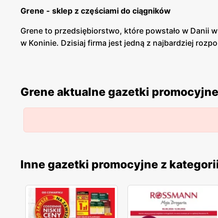
Grene - sklep z częściami do ciągników
Grene to przedsiębiorstwo, które powstało w Danii 
w Koninie. Dzisiaj firma jest jedną z najbardziej ro
cechujących się intensywnie rozwijającym się rolnic
Grene - części, odzież robocza i pojazdy
Grene aktualne gazetki promocyjn
Grene posiada bardzo szeroką ofertę części do cią
również odzież roboczą oraz obuwie do niej. Sklep m
Grene - promocje
Grene posiada własne katalogi promocyjne, które pr
oraz o nowościach w branży rolniczej. Grene posiada
Inne gazetki promocyjne z kategori