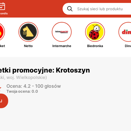
handlu
ket
Netto
Intermarche
Biedronka
Din
etki promocyjne: Krotoszyn
ki,
woj. Wielkopolskie
)
Ocena: 4.2 - 100 głosów
Twoja ocena: 0.0
J