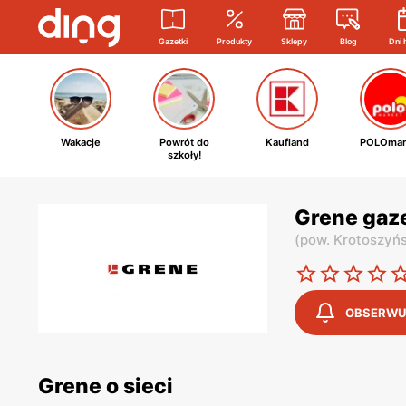
Gazetki
Produkty
Sklepy
Blog
Dni 
Wakacje
Powrót do
Kaufland
POLOmar
szkoły!
Grene gaz
(
pow. Krotoszyńs
OBSERWU
Grene o sieci