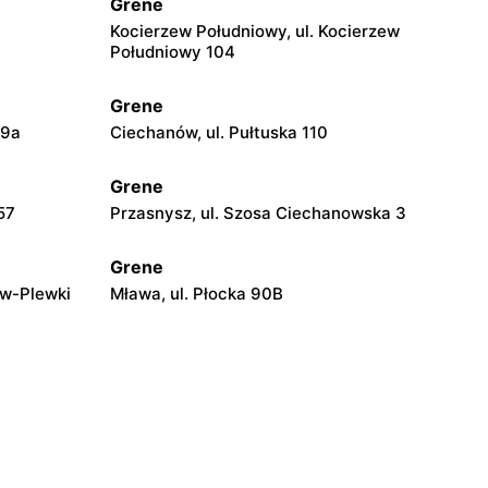
Grene
Kocierzew Południowy, ul. Kocierzew
Południowy 104
Grene
 9a
Ciechanów, ul. Pułtuska 110
Grene
57
Przasnysz, ul. Szosa Ciechanowska 3
Grene
ew-Plewki
Mława, ul. Płocka 90B
Grene
skiego 21
Sierpc, ul. Piastowska 71b
Grene
zecka 96
Łomża, ul. Poligonowa 1