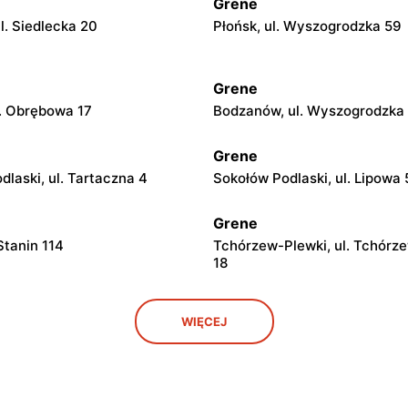
Grene
l. Siedlecka 20
Płońsk, ul. Wyszogrodzka 59
Grene
. Obrębowa 17
Bodzanów, ul. Wyszogrodzka
Grene
laski, ul. Tartaczna 4
Sokołów Podlaski, ul. Lipowa 
Grene
 Stanin 114
Tchórzew-Plewki, ul. Tchórz
18
Grene
WIĘCEJ
l. Kościelna 10
Ciechanowiec, ul. Wojska Pol
Grene
. Lidzbarska 37 A
Radzyń Podlaski, ul. Międzyr