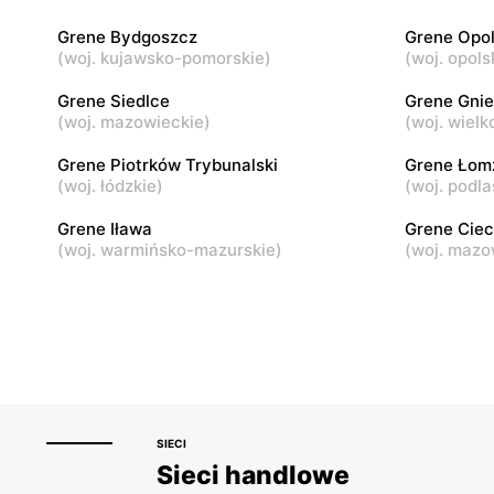
Grene Bydgoszcz
Grene Opo
Grene
Grene
(
woj. kujawsko-pomorskie
)
(
woj. opols
Łęczyca, ul. Borki 76c
Szepietowo
Grene Siedlce
Grene Gni
(
woj. mazowieckie
)
(
woj. wielk
Grene
Grene
Lipsko, ul. Spacerowa 14A
Siemiatycz
Grene Piotrków Trybunalski
Grene Łom
(
woj. łódzkie
)
(
woj. podla
Grene Iława
Grene Cie
(
woj. warmińsko-mazurskie
)
(
woj. mazo
SIECI
Sieci handlowe