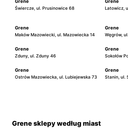
Grene
Grene
Świercze, ul. Prusinowice 68
Latowicz, u
Grene
Grene
Maków Mazowiecki, ul. Mazowiecka 14
Węgrów, ul
Grene
Grene
Zduny, ul. Zduny 46
Sokołów Pod
Grene
Grene
Ostrów Mazowiecka, ul. Lubiejewska 73
Stanin, ul.
Grene
Grene
Gostynin, ul. Kowalska 7
Śniadowo, u
Grene
Grene
Grene sklepy według miast
Zambrów, ul. Mazowiecka 55
Żuromin, ul