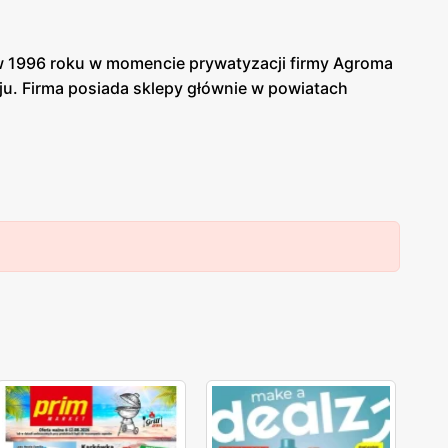
 w 1996 roku w momencie prywatyzacji firmy Agroma
aju. Firma posiada sklepy głównie w powiatach
nych oraz innych pojazdów. W sklepie znajdziemy
n i ciągników.
wiemy się z nich o rabatach na wyposażenia pojazdów
fertę i zniżki.