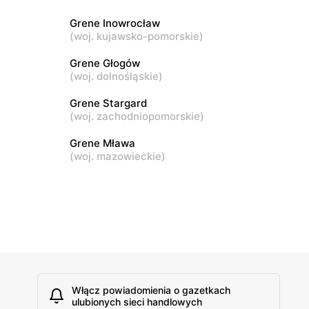
Grene Inowrocław
Grene
(
woj. kujawsko-pomorskie
)
anka 24
Działdowo, ul. Męczenników 13
Grene Głogów
(
woj. dolnośląskie
)
Grene
klina
Myszyniec, ul. Kolejowa 63
Grene Stargard
(
woj. zachodniopomorskie
)
Grene Mława
(
woj. mazowieckie
)
Włącz powiadomienia o gazetkach
ulubionych sieci handlowych