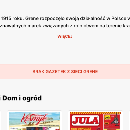
w 1915 roku. Grene rozpoczęło swoją działalność w Polsce
zpoznawalnych marek związanych z rolnictwem na terenie kr
twem.
WIĘCEJ
e
gników, maszyn uprawowych, ładowaczy, wozów asenizacyj
a szeroki wybór chemii i kosmetyków do pielęgnacji maszy
BRAK GAZETEK Z SIECI GRENE
zedstawiają ofertę i promocje obowiązujące w sklepie. Do
 również stronę internetową, na której możemy sprawdzić o
i Dom i ogród