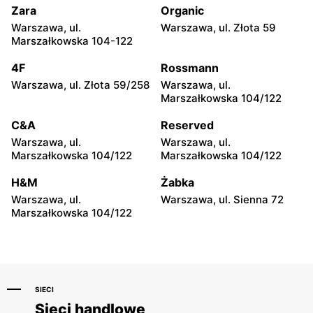
Zara
Organic
Grene
Grene
Warszawa, ul.
Warszawa, ul. Złota 59
Łęczyca, ul. Borki 76c
Szepietowo, ul. Włosty-
Marszałkowska 104-122
Olszanka 28
4F
Rossmann
Grene
Grene
Warszawa, ul. Złota 59/258
Warszawa, ul.
Szepietowo, ul. Włosty-
Lipsko, ul. Spacerowa 14A
Marszałkowska 104/122
Olszanka 24
C&A
Reserved
Grene
Grene
Warszawa, ul.
Warszawa, ul.
Siemiatycze, ul. Tadeusza
Piotrków Trybunalski, ul.
Marszałkowska 104/122
Marszałkowska 104/122
Kościuszki 67
Franklina Roosevelta 41A
H&M
Żabka
Grene
Grene
Warszawa, ul.
Warszawa, ul. Sienna 72
Myszyniec, ul. Kolejowa 63
Kowal, ul. Kołłątaja 26
Marszałkowska 104/122
SIECI
Sieci handlowe