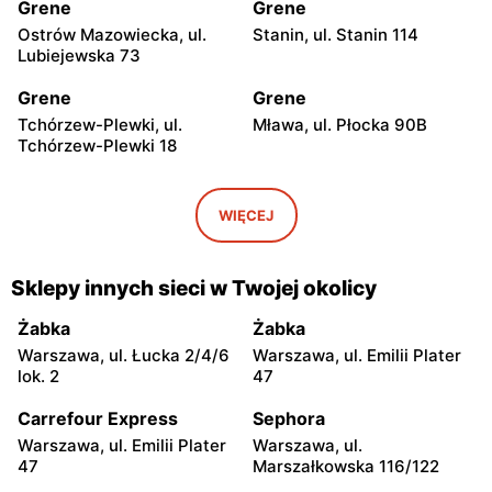
Grene
Grene
Ostrów Mazowiecka, ul.
Stanin, ul. Stanin 114
Lubiejewska 73
Grene
Grene
Tchórzew-Plewki, ul.
Mława, ul. Płocka 90B
Tchórzew-Plewki 18
Grene
Grene
Gostynin, ul. Kowalska 7
Śniadowo, ul. Kościelna 10
WIĘCEJ
Grene
Grene
Ciechanowiec, ul. Wojska
Sierpc, ul. Piastowska 71b
Sklepy innych sieci w Twojej okolicy
Polskiego 21
Żabka
Żabka
Grene
Grene
Warszawa, ul. Łucka 2/4/6
Warszawa, ul. Emilii Plater
Zambrów, ul. Mazowiecka
Żuromin, ul. Lidzbarska 37
lok. 2
47
55
A
Carrefour Express
Sephora
Grene
Grene
Warszawa, ul. Emilii Plater
Warszawa, ul.
Radzyń Podlaski, ul.
Łomża, ul. Poligonowa 1
47
Marszałkowska 116/122
Międzyrzecka 96