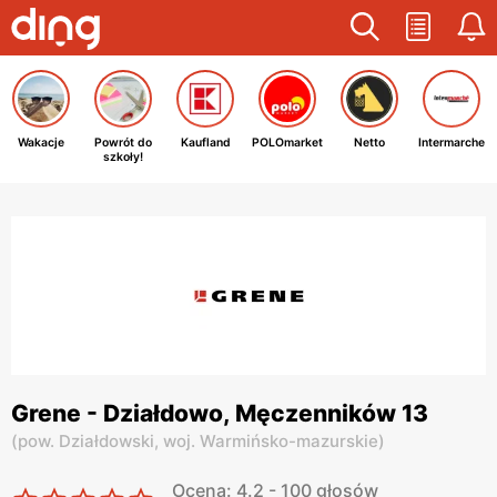
Wakacje
Powrót do
Kaufland
POLOmarket
Netto
Intermarche
szkoły!
Grene - Działdowo, Męczenników 13
(
pow. Działdowski,
woj. Warmińsko-mazurskie
)
Ocena: 4.2 - 100 głosów