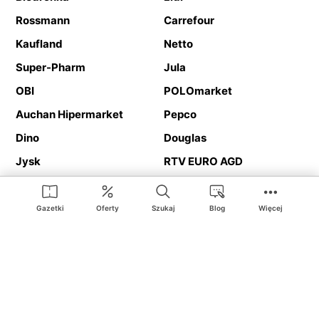
Rossmann
Carrefour
Kaufland
Netto
Super-Pharm
Jula
OBI
POLOmarket
Auchan Hipermarket
Pepco
Dino
Douglas
Jysk
RTV EURO AGD
Action
Media Expert
Deichmann
Media Markt
Gazetki
Oferty
Szukaj
Blog
Więcej
Ding.pl to serwis internetowy prezentujący
gazetki promocyjne
oraz
katalogi
sklepów i dużych sieci handlowych. Dzięki
geolokalizacji otrzymasz przede wszystkim oferty sklepów, z
Twojego bliskiego otoczenia. Dodatkowo na stronie znajdziesz
adresy sklepów, więc w trakcie podróży bez problemu trafisz do
ulubionego sklepu.