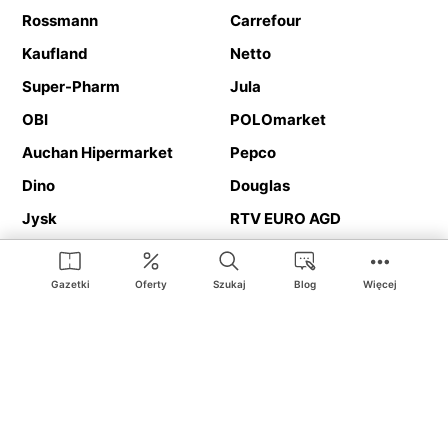
Rossmann
Carrefour
Kaufland
Netto
Super-Pharm
Jula
OBI
POLOmarket
Auchan Hipermarket
Pepco
Dino
Douglas
Jysk
RTV EURO AGD
Action
Media Expert
Deichmann
Media Markt
Gazetki
Oferty
Szukaj
Blog
Więcej
Ding.pl to serwis internetowy prezentujący
gazetki promocyjne
oraz
katalogi
sklepów i dużych sieci handlowych. Dzięki
geolokalizacji otrzymasz przede wszystkim oferty sklepów, z
Twojego bliskiego otoczenia. Dodatkowo na stronie znajdziesz
adresy sklepów, więc w trakcie podróży bez problemu trafisz do
ulubionego sklepu.