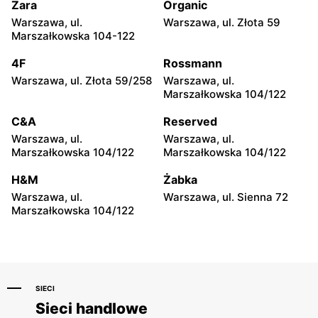
Zara
Organic
Grene
Grene
Warszawa, ul.
Warszawa, ul. Złota 59
Szepietowo, ul. Włosty-
Szepietowo, ul. Włosty-
Marszałkowska 104-122
Olszanka 28
Olszanka 24
4F
Rossmann
Grene
Grene
Warszawa, ul. Złota 59/258
Warszawa, ul.
Działdowo, ul.
Lipsko, ul. Spacerowa 14A
Marszałkowska 104/122
Męczenników 13
C&A
Reserved
Grene
Grene
Warszawa, ul.
Warszawa, ul.
Siemiatycze, ul. Tadeusza
Piotrków Trybunalski, ul.
Marszałkowska 104/122
Marszałkowska 104/122
Kościuszki 67
Franklina Roosevelta 41A
H&M
Żabka
Grene
Grene
Warszawa, ul.
Warszawa, ul. Sienna 72
Myszyniec, ul. Kolejowa 63
Kowal, ul. Kołłątaja 26
Marszałkowska 104/122
SIECI
Sieci handlowe