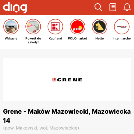
Wakacje
Powrót do
Kaufland
POLOmarket
Netto
Intermarche
szkoły!
Grene - Maków Mazowiecki, Mazowiecka
14
(
pow. Makowski,
woj. Mazowieckie
)