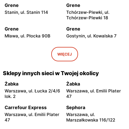
Grene
Grene
Stanin, ul. Stanin 114
Tchórzew-Plewki, ul.
Tchórzew-Plewki 18
Grene
Grene
Mława, ul. Płocka 90B
Gostynin, ul. Kowalska 7
Grene
Grene
Śniadowo, ul. Kościelna 10
Ciechanowiec, ul. Wojska
WIĘCEJ
Polskiego 21
Grene
Grene
Sklepy innych sieci w Twojej okolicy
Sierpc, ul. Piastowska 71b
Zambrów, ul. Mazowiecka
55
Żabka
Żabka
Warszawa, ul. Łucka 2/4/6
Warszawa, ul. Emilii Plater
Grene
Grene
lok. 2
47
Żuromin, ul. Lidzbarska 37
Radzyń Podlaski, ul.
A
Międzyrzecka 96
Carrefour Express
Sephora
Warszawa, ul. Emilii Plater
Warszawa, ul.
Grene
Grene
47
Marszałkowska 116/122
Łomża, ul. Poligonowa 1
Łęczyca, ul. Borki 76c