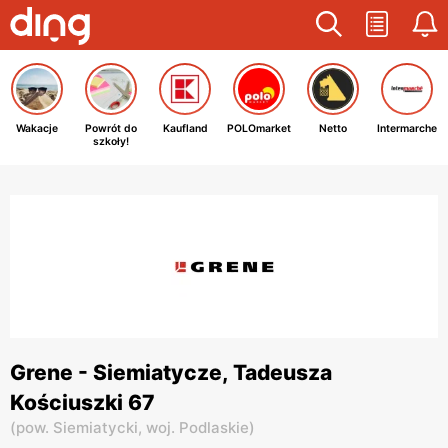
Wakacje
Powrót do
Kaufland
POLOmarket
Netto
Intermarche
szkoły!
Grene - Siemiatycze, Tadeusza
Kościuszki 67
(
pow. Siemiatycki,
woj. Podlaskie
)