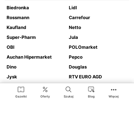
Biedronka
Lidl
Rossmann
Carrefour
Kaufland
Netto
Super-Pharm
Jula
OBI
POLOmarket
Auchan Hipermarket
Pepco
Dino
Douglas
Jysk
RTV EURO AGD
Action
Media Expert
Deichmann
Media Markt
Gazetki
Oferty
Szukaj
Blog
Więcej
Ding.pl to serwis internetowy prezentujący
gazetki promocyjne
oraz
katalogi
sklepów i dużych sieci handlowych. Dzięki
geolokalizacji otrzymasz przede wszystkim oferty sklepów, z
Twojego bliskiego otoczenia. Dodatkowo na stronie znajdziesz
adresy sklepów, więc w trakcie podróży bez problemu trafisz do