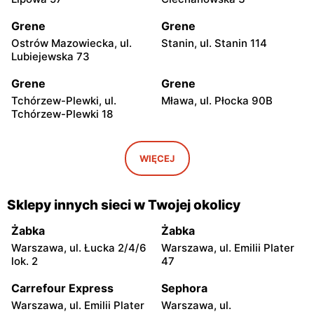
Grene
Grene
Ostrów Mazowiecka, ul.
Stanin, ul. Stanin 114
Lubiejewska 73
Grene
Grene
Tchórzew-Plewki, ul.
Mława, ul. Płocka 90B
Tchórzew-Plewki 18
Grene
Grene
Gostynin, ul. Kowalska 7
Śniadowo, ul. Kościelna 10
WIĘCEJ
Grene
Grene
Ciechanowiec, ul. Wojska
Sierpc, ul. Piastowska 71b
Sklepy innych sieci w Twojej okolicy
Polskiego 21
Żabka
Żabka
Grene
Grene
Warszawa, ul. Łucka 2/4/6
Warszawa, ul. Emilii Plater
Zambrów, ul. Mazowiecka
Żuromin, ul. Lidzbarska 37
lok. 2
47
55
A
Carrefour Express
Sephora
Grene
Grene
Warszawa, ul. Emilii Plater
Warszawa, ul.