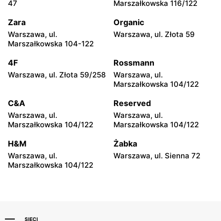
Radzyń Podlaski, ul.
Łomża, ul. Poligonowa 1
47
Marszałkowska 116/122
Międzyrzecka 96
Zara
Organic
Grene
Grene
Warszawa, ul.
Warszawa, ul. Złota 59
Łęczyca, ul. Borki 76c
Szepietowo, ul. Włosty-
Marszałkowska 104-122
Olszanka 28
4F
Rossmann
Grene
Grene
Warszawa, ul. Złota 59/258
Warszawa, ul.
Szepietowo, ul. Włosty-
Działdowo, ul.
Marszałkowska 104/122
Olszanka 24
Męczenników 13
C&A
Reserved
Grene
Grene
Warszawa, ul.
Warszawa, ul.
Lipsko, ul. Spacerowa 14A
Piotrków Trybunalski, ul.
Marszałkowska 104/122
Marszałkowska 104/122
Franklina Roosevelta 41A
H&M
Żabka
Grene
Grene
Warszawa, ul.
Warszawa, ul. Sienna 72
Myszyniec, ul. Kolejowa 63
Kowal, ul. Kołłątaja 26
Marszałkowska 104/122
SIECI