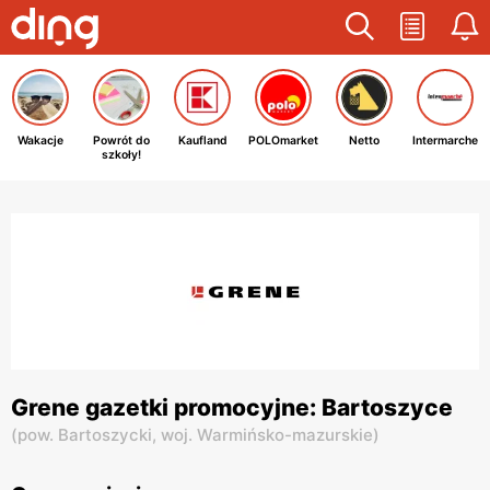
Wakacje
Powrót do
Kaufland
POLOmarket
Netto
Intermarche
szkoły!
Grene gazetki promocyjne: Bartoszyce
(
pow. Bartoszycki,
woj. Warmińsko-mazurskie
)