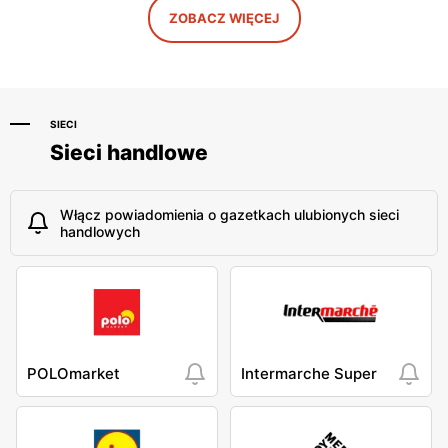
Grene
Grene
ZOBACZ WIĘCEJ
Piotrków Trybunalski, ul.
Myszyniec, ul. Kolejowa 63
Franklina Roosevelta 41A
SIECI
Sieci handlowe
Włącz powiadomienia o gazetkach ulubionych sieci
handlowych
POLOmarket
Intermarche Super