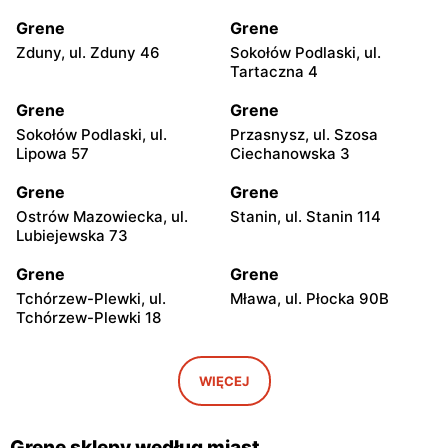
Grene
Grene
Zduny, ul. Zduny 46
Sokołów Podlaski, ul.
Tartaczna 4
Grene
Grene
Sokołów Podlaski, ul.
Przasnysz, ul. Szosa
Lipowa 57
Ciechanowska 3
Grene
Grene
Ostrów Mazowiecka, ul.
Stanin, ul. Stanin 114
Lubiejewska 73
Grene
Grene
Tchórzew-Plewki, ul.
Mława, ul. Płocka 90B
Tchórzew-Plewki 18
Grene
Grene
Gostynin, ul. Kowalska 7
Śniadowo, ul. Kościelna 10
WIĘCEJ
Grene
Grene
Ciechanowiec, ul. Wojska
Sierpc, ul. Piastowska 71b
Grene sklepy według miast