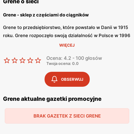
Grene o sieci
Grene - sklep z częściami do ciągników
Grene to przedsiębiorstwo, które powstało w Danii w 1915
roku. Grene rozpoczęło swoją działalność w Polsce w 1996
roku w momencie prywatyzacji firmy Agroma w Koninie.
WIĘCEJ
Dzisiaj firma jest jedną z najbardziej rozpoznawalnych
Ocena: 4.2 - 100 głosów
marek związanych z rolnictwem na terenie kraju. Firma
Twoja ocena: 0.0
posiada sklepy głównie w powiatach cechujących się
intensywnie rozwijającym się rolnictwem.
OBSERWUJ
Grene - części, odzież robocza i pojazdy
Grene aktualne gazetki promocyjne
Grene posiada bardzo szeroką ofertę części do ciągników,
maszyn uprawowych, ładowaczy, wozów asenizacyjnych
BRAK GAZETEK Z SIECI GRENE
oraz innych pojazdów. W sklepie znajdziemy również
odzież roboczą oraz obuwie do niej. Sklep ma szeroki
wybór chemii i kosmetyków do pielęgnacji maszyn i