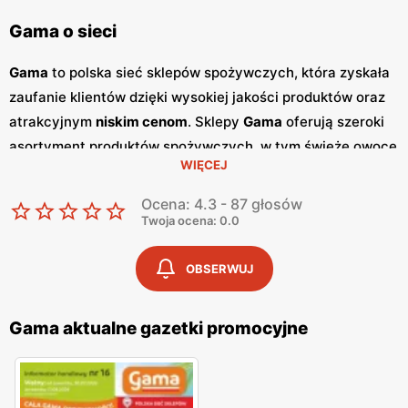
Gama o sieci
Gama
to polska sieć sklepów spożywczych, która zyskała
zaufanie klientów dzięki wysokiej jakości produktów oraz
atrakcyjnym
niskim cenom
. Sklepy
Gama
oferują szeroki
asortyment produktów spożywczych, w tym świeże owoce
WIĘCEJ
i warzywa, pieczywo, nabiał, mięso oraz artykuły
codziennego użytku. Klienci cenią sobie bogaty wybór
Ocena: 4.3 - 87 głosów
oraz częste
promocje
, które umożliwiają oszczędności na
Twoja ocena: 0.0
zakupach. Jednym z kluczowych elementów strategii
marketingowej
Gama
są regularnie wydawane
gazetki
OBSERWUJ
promocyjne
.
Gazetki
te prezentują najnowsze
promocje
,
specjalne oferty oraz sezonowe wyprzedaże, dzięki czemu
Gama aktualne gazetki promocyjne
klienci mogą planować swoje zakupy i korzystać z
wyjątkowych okazji cenowych. Publikacje te są dostępne
zarówno w formie papierowej w sklepach, jak i online, co