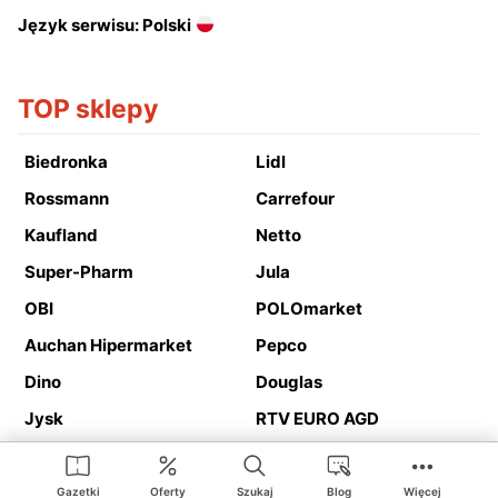
Język serwisu: Polski
TOP sklepy
Biedronka
Lidl
Rossmann
Carrefour
Kaufland
Netto
Super-Pharm
Jula
OBI
POLOmarket
Auchan Hipermarket
Pepco
Dino
Douglas
Jysk
RTV EURO AGD
Action
Media Expert
Deichmann
Media Markt
Gazetki
Oferty
Szukaj
Blog
Więcej