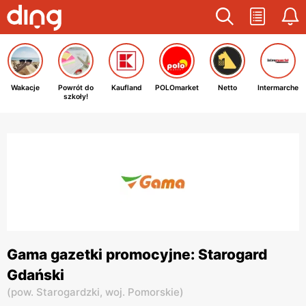
Wakacje
Powrót do
Kaufland
POLOmarket
Netto
Intermarche
szkoły!
Gama gazetki promocyjne: Starogard
Gdański
(
pow. Starogardzki,
woj. Pomorskie
)