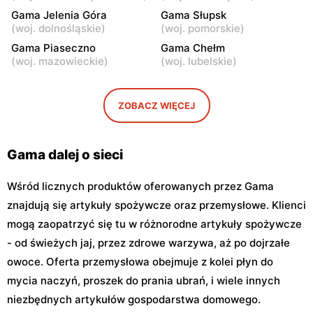
Rawa Mazowiecka al.
Łowicz, ul. 3 Maja 14
Gama Jelenia Góra
Gama Słupsk
Konstytucji 3 Maja 13
(
woj. dolnośląskie
)
(
woj. pomorskie
)
Gama
Gama
Gama Piaseczno
Gama Chełm
(
woj. mazowieckie
)
(
woj. lubelskie
)
Łowicz, ul. 11 Listopada 2
Łowicz, ul. Lipowa 1
Gama
Gama
ZOBACZ WIĘCEJ
Łowicz, ul. Katarzynów 5
Nowe Łubki, ul. Nowe Łubki
14
Gama dalej o sieci
Wśród licznych produktów oferowanych przez Gama
znajdują się artykuły spożywcze oraz przemysłowe. Klienci
mogą zaopatrzyć się tu w różnorodne artykuły spożywcze
- od świeżych jaj, przez zdrowe warzywa, aż po dojrzałe
owoce. Oferta przemysłowa obejmuje z kolei płyn do
mycia naczyń, proszek do prania ubrań, i wiele innych
niezbędnych artykułów gospodarstwa domowego.