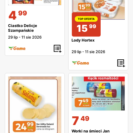
4
99
TOP OFERTA
15
Ciastko Delicje
99
Szampańskie
29 lip
-
11 sie 2026
Lody Hortex
29 lip
-
11 sie 2026
7
49
Worki na śmieci Jan