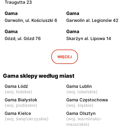
Traugutta 23
Gama
Gama
Garwolin, ul. Kościuszki 6
Garwolin al. Legionów 42
Gama
Gama
Gózd, ul. Gózd 76
Skarżyn al. Lipowa 14
Gama
Gama
Stare Gumino, ul. Stare
Mogielnica, ul. Rynek 9
WIĘCEJ
Gumino 19
Gama
Gama
Gama sklepy według miast
Łaskarzew, ul. Alejowa 2
Zgórze, ul. Zgórze 57
Gama Łódź
Gama Lublin
Gama
Gama
(
woj. łódzkie
)
(
woj. lubelskie
)
Dobieszyn, ul. Dobieszyn
Dobieszyn, ul. Główna 62
Gama Białystok
Gama Częstochowa
341
(
woj. podlaskie
)
(
woj. śląskie
)
Gama Kielce
Gama Olsztyn
Gama
Gama
(
woj. świętokrzyskie
)
(
woj. warmińsko-
Dzierzążnia, ul. Dzierzążnia
Bełchów, ul. Przemysłowa
mazurskie
)
33
2A