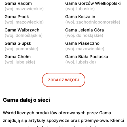
Gama Radom
Gama Gorzów Wielkopolski
(
woj. mazowieckie
)
(
woj. lubuskie
)
Gama
Gama
Bodzanów, ul. Księcia
Łowicz, ul. Bolimowska 23
Gama Płock
Gama Koszalin
Józefa Poniatowskiego 12
(
woj. mazowieckie
)
(
woj. zachodniopomorskie
)
Gama Wałbrzych
Gama Jelenia Góra
Gama
Gama
(
woj. dolnośląskie
)
(
woj. dolnośląskie
)
Rawa Mazowiecka al.
Łowicz, ul. 3 Maja 14
Gama Słupsk
Gama Piaseczno
Konstytucji 3 Maja 13
(
woj. pomorskie
)
(
woj. mazowieckie
)
Gama
Gama
Gama Chełm
Gama Biała Podlaska
(
woj. lubelskie
)
(
woj. lubelskie
)
Łowicz, ul. 11 Listopada 2
Łowicz, ul. Lipowa 1
Gama
Gama
ZOBACZ WIĘCEJ
Łowicz, ul. Katarzynów 5
Nowe Łubki, ul. Nowe Łubki
14
Gama dalej o sieci
Wśród licznych produktów oferowanych przez Gama
znajdują się artykuły spożywcze oraz przemysłowe. Klienci