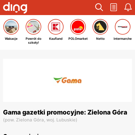
Wakacje
Powrót do
Kaufland
POLOmarket
Netto
Intermarche
szkoły!
Gama gazetki promocyjne: Zielona Góra
(
pow. Zielona Góra,
woj. Lubuskie
)