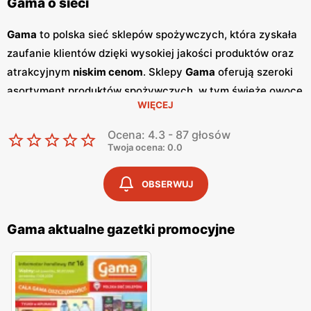
Gama o sieci
Gama
to polska sieć sklepów spożywczych, która zyskała
zaufanie klientów dzięki wysokiej jakości produktów oraz
atrakcyjnym
niskim cenom
. Sklepy
Gama
oferują szeroki
asortyment produktów spożywczych, w tym świeże owoce
WIĘCEJ
i warzywa, pieczywo, nabiał, mięso oraz artykuły
codziennego użytku. Klienci cenią sobie bogaty wybór
Ocena: 4.3 - 87 głosów
oraz częste
promocje
, które umożliwiają oszczędności na
Twoja ocena: 0.0
zakupach. Jednym z kluczowych elementów strategii
marketingowej
Gama
są regularnie wydawane
gazetki
OBSERWUJ
promocyjne
.
Gazetki
te prezentują najnowsze
promocje
,
specjalne oferty oraz sezonowe wyprzedaże, dzięki czemu
Gama aktualne gazetki promocyjne
klienci mogą planować swoje zakupy i korzystać z
wyjątkowych okazji cenowych. Publikacje te są dostępne
zarówno w formie papierowej w sklepach, jak i online, co
umożliwia łatwy dostęp do aktualnych ofert. Sklepy
Gama