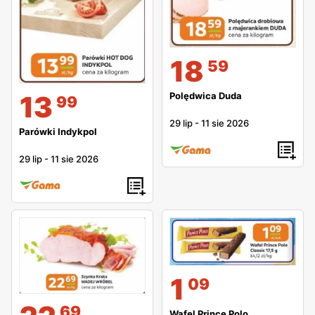
18
59
13
Polędwica Duda
99
29 lip
-
11 sie 2026
Parówki Indykpol
29 lip
-
11 sie 2026
1
09
69
Wafel Prince Polo