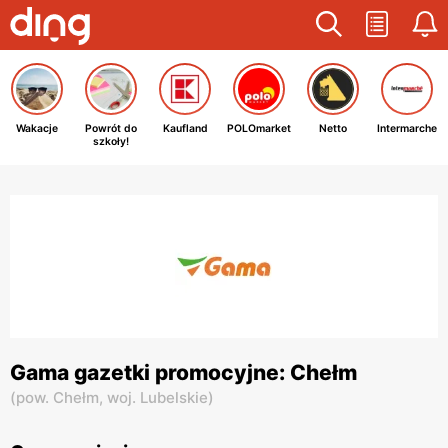
Wakacje
Powrót do
Kaufland
POLOmarket
Netto
Intermarche
szkoły!
Gama gazetki promocyjne: Chełm
(
pow. Chełm,
woj. Lubelskie
)