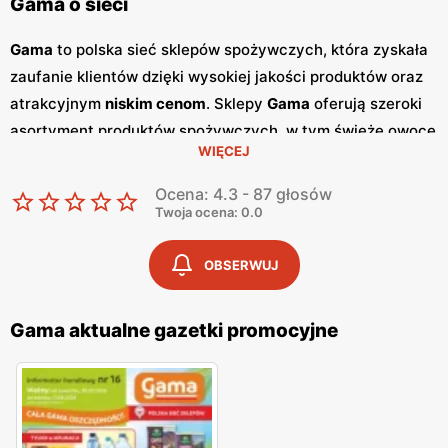
Gama o sieci
Gama
to polska sieć sklepów spożywczych, która zyskała
zaufanie klientów dzięki wysokiej jakości produktów oraz
atrakcyjnym
niskim cenom
. Sklepy
Gama
oferują szeroki
asortyment produktów spożywczych, w tym świeże owoce
WIĘCEJ
i warzywa, pieczywo, nabiał, mięso oraz artykuły
codziennego użytku. Klienci cenią sobie bogaty wybór
Ocena: 4.3 - 87 głosów
oraz częste
promocje
, które umożliwiają oszczędności na
Twoja ocena: 0.0
zakupach. Jednym z kluczowych elementów strategii
marketingowej
Gama
są regularnie wydawane
gazetki
OBSERWUJ
promocyjne
.
Gazetki
te prezentują najnowsze
promocje
,
specjalne oferty oraz sezonowe wyprzedaże, dzięki czemu
Gama aktualne gazetki promocyjne
klienci mogą planować swoje zakupy i korzystać z
wyjątkowych okazji cenowych. Publikacje te są dostępne
zarówno w formie papierowej w sklepach, jak i online, co
umożliwia łatwy dostęp do aktualnych ofert. Sklepy
Gama