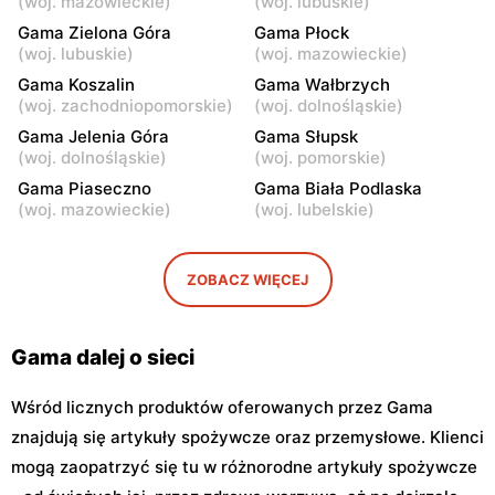
(
woj. mazowieckie
)
(
woj. lubuskie
)
Gama
Gama
Bodzanów, ul. Księcia
Łowicz, ul. Bolimowska 23
Gama Zielona Góra
Gama Płock
Józefa Poniatowskiego 12
(
woj. lubuskie
)
(
woj. mazowieckie
)
Gama Koszalin
Gama Wałbrzych
Gama
Gama
(
woj. zachodniopomorskie
)
(
woj. dolnośląskie
)
Rawa Mazowiecka al.
Łowicz, ul. 3 Maja 14
Gama Jelenia Góra
Gama Słupsk
Konstytucji 3 Maja 13
(
woj. dolnośląskie
)
(
woj. pomorskie
)
Gama
Gama
Gama Piaseczno
Gama Biała Podlaska
(
woj. mazowieckie
)
(
woj. lubelskie
)
Łowicz, ul. 11 Listopada 2
Łowicz, ul. Lipowa 1
Gama
Gama
ZOBACZ WIĘCEJ
Łowicz, ul. Katarzynów 5
Nowe Łubki, ul. Nowe Łubki
14
Gama dalej o sieci
Wśród licznych produktów oferowanych przez Gama
znajdują się artykuły spożywcze oraz przemysłowe. Klienci
mogą zaopatrzyć się tu w różnorodne artykuły spożywcze