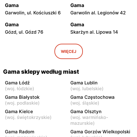
Gama
Gama
Garwolin, ul. Kościuszki 6
Garwolin al. Legionów 42
Gama
Gama
Gózd, ul. Gózd 76
Skarżyn al. Lipowa 14
Gama
Gama
Stare Gumino, ul. Stare
Mogielnica, ul. Rynek 9
WIĘCEJ
Gumino 19
Gama
Gama
Gama sklepy według miast
Łaskarzew, ul. Alejowa 2
Zgórze, ul. Zgórze 57
Gama Łódź
Gama Lublin
Gama
Gama
(
woj. łódzkie
)
(
woj. lubelskie
)
Dobieszyn, ul. Dobieszyn
Dobieszyn, ul. Główna 62
Gama Białystok
Gama Częstochowa
341
(
woj. podlaskie
)
(
woj. śląskie
)
Gama Kielce
Gama Olsztyn
Gama
Gama
(
woj. świętokrzyskie
)
(
woj. warmińsko-
Dzierzążnia, ul. Dzierzążnia
Bełchów, ul. Przemysłowa
mazurskie
)
33
2A
Gama Radom
Gama Gorzów Wielkopolski