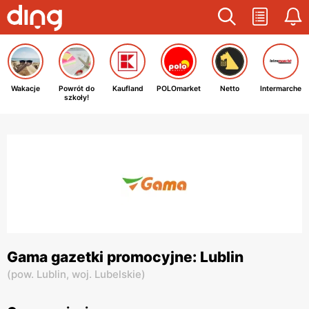
Wakacje
Powrót do
Kaufland
POLOmarket
Netto
Intermarche
szkoły!
Gama gazetki promocyjne: Lublin
(
pow. Lublin,
woj. Lubelskie
)