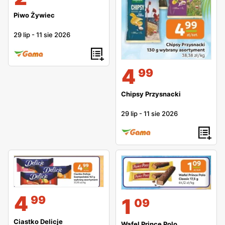
Piwo Żywiec
29 lip
-
11 sie 2026
4
99
Chipsy Przysnacki
29 lip
-
11 sie 2026
4
99
1
09
Ciastko Delicje
Wafel Prince Polo