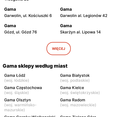
Gama
Gama
Garwolin, ul. Kościuszki 6
Garwolin al. Legionów 42
Gama
Gama
Gózd, ul. Gózd 76
Skarżyn al. Lipowa 14
Gama
Gama
Stare Gumino, ul. Stare
Mogielnica, ul. Rynek 9
WIĘCEJ
Gumino 19
Gama
Gama
Gama sklepy według miast
Łaskarzew, ul. Alejowa 2
Zgórze, ul. Zgórze 57
Gama Łódź
Gama Białystok
Gama
Gama
(
woj. łódzkie
)
(
woj. podlaskie
)
Dobieszyn, ul. Dobieszyn
Dobieszyn, ul. Główna 62
Gama Częstochowa
Gama Kielce
341
(
woj. śląskie
)
(
woj. świętokrzyskie
)
Gama Olsztyn
Gama Radom
Gama
Gama
(
woj. warmińsko-
(
woj. mazowieckie
)
Dzierzążnia, ul. Dzierzążnia
Bełchów, ul. Przemysłowa
mazurskie
)
33
2A