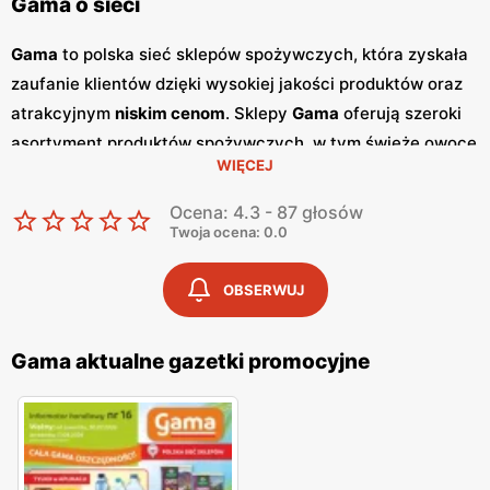
Gama o sieci
Gama
to polska sieć sklepów spożywczych, która zyskała
zaufanie klientów dzięki wysokiej jakości produktów oraz
atrakcyjnym
niskim cenom
. Sklepy
Gama
oferują szeroki
asortyment produktów spożywczych, w tym świeże owoce
WIĘCEJ
i warzywa, pieczywo, nabiał, mięso oraz artykuły
codziennego użytku. Klienci cenią sobie bogaty wybór
Ocena: 4.3 - 87 głosów
oraz częste
promocje
, które umożliwiają oszczędności na
Twoja ocena: 0.0
zakupach. Jednym z kluczowych elementów strategii
marketingowej
Gama
są regularnie wydawane
gazetki
OBSERWUJ
promocyjne
.
Gazetki
te prezentują najnowsze
promocje
,
specjalne oferty oraz sezonowe wyprzedaże, dzięki czemu
Gama aktualne gazetki promocyjne
klienci mogą planować swoje zakupy i korzystać z
wyjątkowych okazji cenowych. Publikacje te są dostępne
zarówno w formie papierowej w sklepach, jak i online, co
umożliwia łatwy dostęp do aktualnych ofert. Sklepy
Gama