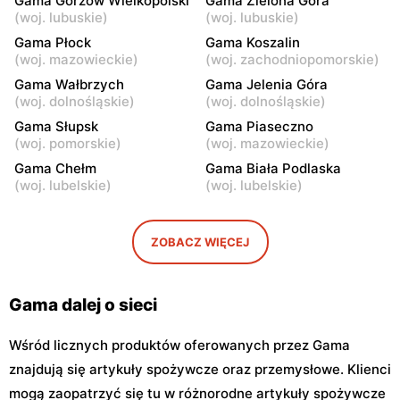
Gama Gorzów Wielkopolski
Gama Zielona Góra
(
woj. lubuskie
)
(
woj. lubuskie
)
Gama
Gama
Bodzanów, ul. Księcia
Łowicz, ul. Bolimowska 23
Gama Płock
Gama Koszalin
Józefa Poniatowskiego 12
(
woj. mazowieckie
)
(
woj. zachodniopomorskie
)
Gama Wałbrzych
Gama Jelenia Góra
Gama
Gama
(
woj. dolnośląskie
)
(
woj. dolnośląskie
)
Rawa Mazowiecka al.
Łowicz, ul. 3 Maja 14
Gama Słupsk
Gama Piaseczno
Konstytucji 3 Maja 13
(
woj. pomorskie
)
(
woj. mazowieckie
)
Gama
Gama
Gama Chełm
Gama Biała Podlaska
(
woj. lubelskie
)
(
woj. lubelskie
)
Łowicz, ul. 11 Listopada 2
Łowicz, ul. Lipowa 1
Gama
Gama
ZOBACZ WIĘCEJ
Łowicz, ul. Katarzynów 5
Nowe Łubki, ul. Nowe Łubki
14
Gama dalej o sieci
Wśród licznych produktów oferowanych przez Gama
znajdują się artykuły spożywcze oraz przemysłowe. Klienci
mogą zaopatrzyć się tu w różnorodne artykuły spożywcze