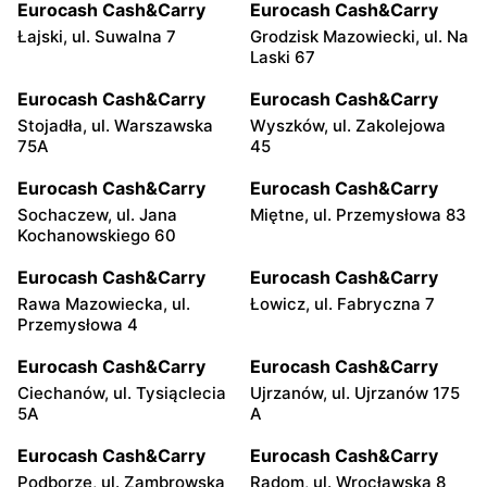
Eurocash Cash&Carry
Eurocash Cash&Carry
Łajski, ul. Suwalna 7
Grodzisk Mazowiecki, ul. Na
Laski 67
Eurocash Cash&Carry
Eurocash Cash&Carry
Stojadła, ul. Warszawska
Wyszków, ul. Zakolejowa
75A
45
Eurocash Cash&Carry
Eurocash Cash&Carry
Sochaczew, ul. Jana
Miętne, ul. Przemysłowa 83
Kochanowskiego 60
Eurocash Cash&Carry
Eurocash Cash&Carry
Rawa Mazowiecka, ul.
Łowicz, ul. Fabryczna 7
Przemysłowa 4
Eurocash Cash&Carry
Eurocash Cash&Carry
Ciechanów, ul. Tysiąclecia
Ujrzanów, ul. Ujrzanów 175
5A
A
Eurocash Cash&Carry
Eurocash Cash&Carry
Podborze, ul. Zambrowska
Radom, ul. Wrocławska 8