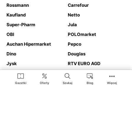
Rossmann
Carrefour
Kaufland
Netto
Super-Pharm
Jula
OBI
POLOmarket
Auchan Hipermarket
Pepco
Dino
Douglas
Jysk
RTV EURO AGD
Action
Media Expert
Deichmann
Media Markt
Gazetki
Oferty
Szukaj
Blog
Więcej
Ding.pl to serwis internetowy prezentujący
gazetki promocyjne
oraz
katalogi
sklepów i dużych sieci handlowych. Dzięki
geolokalizacji otrzymasz przede wszystkim oferty sklepów, z
Twojego bliskiego otoczenia. Dodatkowo na stronie znajdziesz
adresy sklepów, więc w trakcie podróży bez problemu trafisz do
ulubionego sklepu.