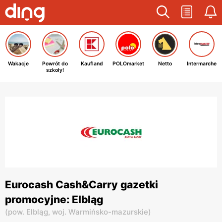
Wakacje
Powrót do
Kaufland
POLOmarket
Netto
Intermarche
szkoły!
Eurocash Cash&Carry gazetki
promocyjne: Elbląg
(
pow. Elbląg,
woj. Warmińsko-mazurskie
)