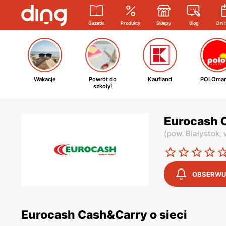
Gazetki
Produkty
Sklepy
Blog
Dni 
Wakacje
Powrót do
Kaufland
POLOmar
szkoły!
Eurocash C
(
pow. Białystok,
OBSERWU
Eurocash Cash&Carry o sieci