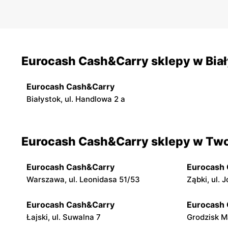
Eurocash Cash&Carry sklepy w Bia
Eurocash Cash&Carry
Białystok, ul. Handlowa 2 a
Eurocash Cash&Carry sklepy w Twoj
Eurocash Cash&Carry
Eurocash
Warszawa, ul. Leonidasa 51/53
Ząbki, ul. 
Eurocash Cash&Carry
Eurocash
Łajski, ul. Suwalna 7
Grodzisk Ma