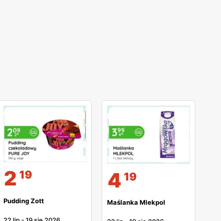
2
4
19
19
Pudding Zott
Maślanka Mlekpol
22 lip
-
19 sie 2026