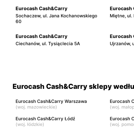
Eurocash Cash&Carry
Eurocash
Sochaczew, ul. Jana Kochanowskiego
Miętne, ul
60
Eurocash Cash&Carry
Eurocash
Ciechanów, ul. Tysiąclecia 5A
Ujrzanów, 
Eurocash Cash&Carry
Eurocash
Radom, ul. Graniczna 1
Ryki, ul. 
Eurocash Cash&Carry
Eurocash
Eurocash Cash&Carry sklepy wedłu
Tomaszów Mazowiecki, ul. Wysoka 11-17
Ławy, ul. 
Eurocash Cash&Carry Warszawa
Eurocash 
Eurocash Cash&Carry
Eurocash
(
woj. mazowieckie
)
(
woj. małop
Sierpc, ul. Górzewo 25
Puławy, ul
Eurocash Cash&Carry Łódź
Eurocash 
(
woj. łódzkie
)
(
woj. pomo
Eurocash Cash&Carry
Eurocash