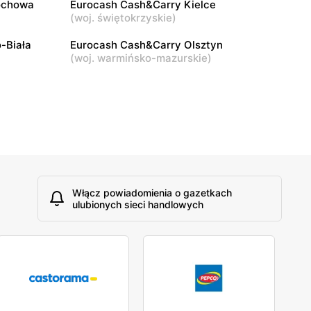
ochowa
Eurocash Cash&Carry Kielce
ryczna 1/3
Pabianice, ul. im. Stefana Grota
(
woj. świętokrzyskie
)
Roweckiego 8a
-Biała
Eurocash Cash&Carry Olsztyn
(
woj. warmińsko-mazurskie
)
Włącz powiadomienia o gazetkach
ulubionych sieci handlowych