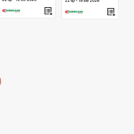
22 lip
-
19 sie 2026