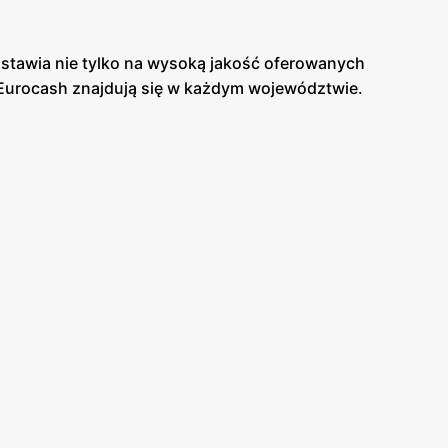
 stawia nie tylko na wysoką jakość oferowanych
Eurocash znajdują się w każdym województwie.
otrzebowania konsumenta. Oznacza to, że na
tóre są dostępne wyłącznie w placówkach sieci.
, z której można się dowiedzieć o obowiązującej
a niż w konkurencyjnych hurtowniach.