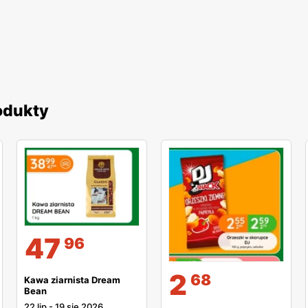
odukty
47
96
2
68
Kawa ziarnista Dream
Bean
22 lip
-
19 sie 2026