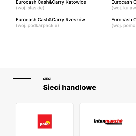
Eurocash Cash&Carry Katowice
Eurocash 
Łomża, ul. Ciepła 17
Skarżysko-
(
woj. śląskie
)
(
woj. kuja
Eurocash Cash&Carry Rzeszów
Eurocash 
(
woj. podkarpackie
)
(
woj. pomo
SIECI
Sieci handlowe