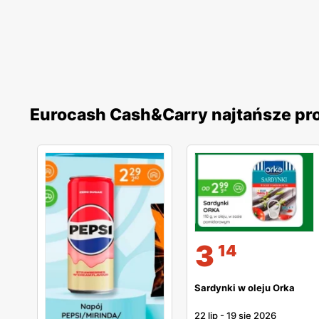
Eurocash Cash&Carry najtańsze pr
3
14
Sardynki w oleju Orka
22 lip
-
19 sie 2026