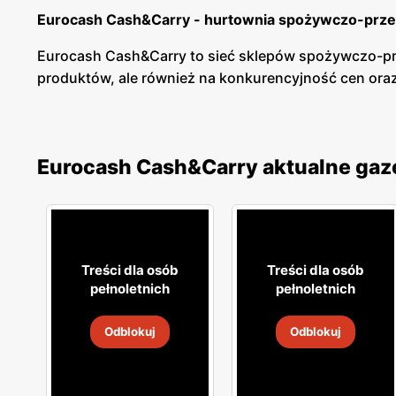
Eurocash Cash&Carry - hurtownia spożywczo-prz
Eurocash Cash&Carry to sieć sklepów spożywczo-prze
produktów, ale również na konkurencyjność cen ora
Eurocash Cash&Carry - oferta dopasowana do klien
Według ostatnich badań przeprowadzonych hurtowni
Eurocash Cash&Carry aktualne gaz
półkach sklepu znajdziemy nie tylko standardową of
Eurocash Cash&Carry - promocje
Eurocash Cash&Carry organizuje różne promocje i ok
ofercie w sklepie. Eurocash dba o swoich klientów,
Treści dla osób
Treści dla osób
pełnoletnich
pełnoletnich
Odblokuj
Odblokuj