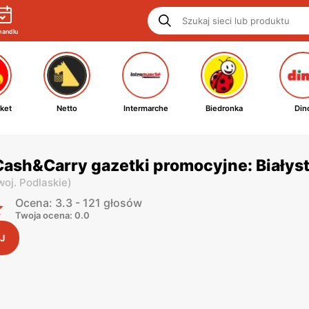
handlu
ket
Netto
Intermarche
Biedronka
Din
ash&Carry gazetki promocyjne: Białys
woj. Podlaskie
)
Ocena: 3.3 - 121 głosów
Twoja ocena: 0.0
J