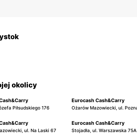
łystok
ej okolicy
 Cash&Carry
Eurocash Cash&Carry
Józefa Piłsudskiego 176
Ożarów Mazowiecki, ul. Pozn
 Cash&Carry
Eurocash Cash&Carry
zowiecki, ul. Na Laski 67
Stojadła, ul. Warszawska 75A