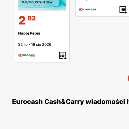
2
82
Napój Pepsi
22 lip
-
19 sie 2026
Eurocash Cash&Carry wiadomości