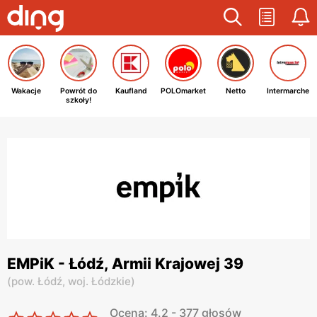
Wakacje
Powrót do
Kaufland
POLOmarket
Netto
Intermarche
szkoły!
EMPiK - Łódź, Armii Krajowej 39
(
pow. Łódź,
woj. Łódzkie
)
Ocena: 4.2 - 377 głosów