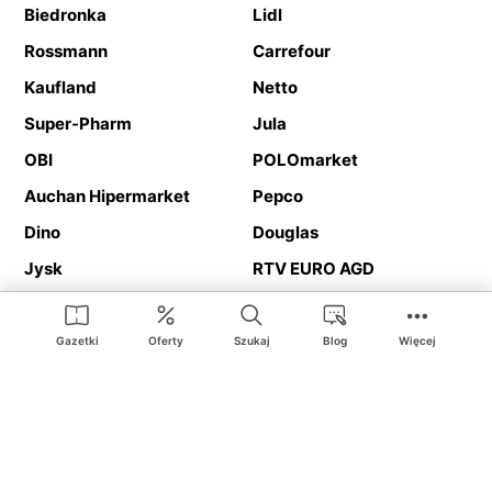
Biedronka
Lidl
Rossmann
Carrefour
Kaufland
Netto
Super-Pharm
Jula
OBI
POLOmarket
Auchan Hipermarket
Pepco
Dino
Douglas
Jysk
RTV EURO AGD
Action
Media Expert
Deichmann
Media Markt
Gazetki
Oferty
Szukaj
Blog
Więcej
Ding.pl to serwis internetowy prezentujący
gazetki promocyjne
oraz
katalogi
sklepów i dużych sieci handlowych. Dzięki
geolokalizacji otrzymasz przede wszystkim oferty sklepów, z
Twojego bliskiego otoczenia. Dodatkowo na stronie znajdziesz
adresy sklepów, więc w trakcie podróży bez problemu trafisz do