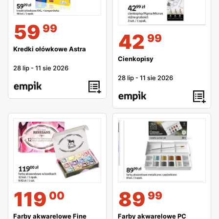
59
99
42
99
Kredki ołówkowe Astra
Cienkopisy
28 lip
-
11 sie 2026
28 lip
-
11 sie 2026
119
89
00
99
Farby akwarelowe Fine
Farby akwarelowe PC