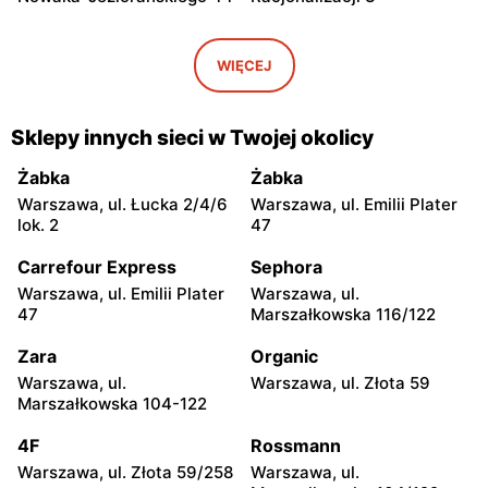
EMPiK
EMPiK
Warszawa, ul. Bukowa 25
Warszawa, ul. Górczewska
WIĘCEJ
124
EMPiK
EMPiK
Sklepy innych sieci w Twojej okolicy
Warszawa, ul. Grochowska
Warszawa, ul. Połczyńska 4
230
Żabka
Żabka
Warszawa, ul. Łucka 2/4/6
Warszawa, ul. Emilii Plater
EMPiK
EMPiK
lok. 2
47
Warszawa, ul. Łopuszańska
Warszawa, ul. Wołoska 12
22
Carrefour Express
Sephora
Warszawa, ul. Emilii Plater
Warszawa, ul.
EMPiK
EMPiK
47
Marszałkowska 116/122
Warszawa, ul. Gen. Augusta
Warszawa, ul. Powsińska 31
Emila Fieldorfa Nila 41
Zara
Organic
Warszawa, ul.
Warszawa, ul. Złota 59
EMPiK
EMPiK
Marszałkowska 104-122
Warszawa, ul. Powstańców
Warszawa, ul. Rembielińska
Śląskich 106
20
4F
Rossmann
Warszawa, ul. Złota 59/258
Warszawa, ul.
EMPiK
EMPiK