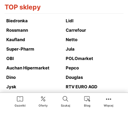
TOP sklepy
Biedronka
Lidl
Rossmann
Carrefour
Kaufland
Netto
Super-Pharm
Jula
OBI
POLOmarket
Auchan Hipermarket
Pepco
Dino
Douglas
Jysk
RTV EURO AGD
Action
Media Expert
Deichmann
Media Markt
Gazetki
Oferty
Szukaj
Blog
Więcej
Ding.pl to serwis internetowy prezentujący
gazetki promocyjne
oraz
katalogi
sklepów i dużych sieci handlowych. Dzięki