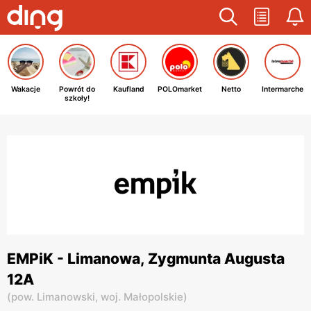
Wakacje
Powrót do
Kaufland
POLOmarket
Netto
Intermarche
szkoły!
EMPiK - Limanowa, Zygmunta Augusta
12A
(
pow. Limanowski,
woj. Małopolskie
)