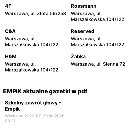
Śląskich 106
20
4F
Rossmann
Warszawa, ul. Złota 59/258
Warszawa, ul.
EMPiK
EMPiK
Marszałkowska 104/122
Warszawa al. Zjednoczenia
Warszawa, ul.
25
Ostrobramska 75C
C&A
Reserved
Warszawa, ul.
Warszawa, ul.
EMPiK
EMPiK
Marszałkowska 104/122
Marszałkowska 104/122
Warszawa, ul. Gen.
Warszawa, ul. Bokserska 56
Tadeusza Pełczyńskiego 14
H&M
Żabka
Warszawa, ul.
Warszawa, ul. Sienna 72
EMPiK
EMPiK
Marszałkowska 104/122
Warszawa, ul. Lazurowa 71
Warszawa, ul. Annopol 2
A
EMPiK aktualne gazetki w pdf
Szkolny zawrót głowy -
Empik
Ważna od 2026-07-29 do 2026-
08-11