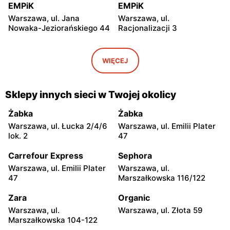
EMPiK
EMPiK
Warszawa, ul. Jana
Warszawa, ul.
Nowaka-Jeziorańskiego 44
Racjonalizacji 3
EMPiK
EMPiK
Warszawa, ul. Bukowa 25
Warszawa, ul. Górczewska
WIĘCEJ
124
EMPiK
EMPiK
Sklepy innych sieci w Twojej okolicy
Warszawa, ul. Grochowska
Warszawa, ul. Połczyńska 4
230
Żabka
Żabka
Warszawa, ul. Łucka 2/4/6
Warszawa, ul. Emilii Plater
EMPiK
EMPiK
lok. 2
47
Warszawa, ul. Łopuszańska
Warszawa, ul. Wołoska 12
22
Carrefour Express
Sephora
Warszawa, ul. Emilii Plater
Warszawa, ul.
EMPiK
EMPiK
47
Marszałkowska 116/122
Warszawa, ul. Gen. Augusta
Warszawa, ul. Powsińska 31
Emila Fieldorfa Nila 41
Zara
Organic
Warszawa, ul.
Warszawa, ul. Złota 59
EMPiK
EMPiK
Marszałkowska 104-122
Warszawa, ul. Powstańców
Warszawa, ul. Rembielińska