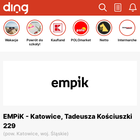
Wakacje
Powrót do
Kaufland
POLOmarket
Netto
Intermarche
szkoły!
EMPiK - Katowice, Tadeusza Kościuszki
229
(
pow. Katowice,
woj. Śląskie
)