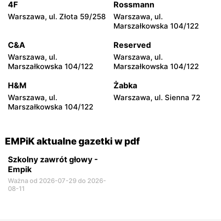
Śląskich 106
20
4F
Rossmann
Warszawa, ul. Złota 59/258
Warszawa, ul.
EMPiK
EMPiK
Marszałkowska 104/122
Warszawa al. Zjednoczenia
Warszawa, ul.
25
Ostrobramska 75C
C&A
Reserved
Warszawa, ul.
Warszawa, ul.
EMPiK
EMPiK
Marszałkowska 104/122
Marszałkowska 104/122
Warszawa, ul. Gen.
Warszawa, ul. Bokserska 56
Tadeusza Pełczyńskiego 14
H&M
Żabka
Warszawa, ul.
Warszawa, ul. Sienna 72
EMPiK
EMPiK
Marszałkowska 104/122
Warszawa, ul. Lazurowa 71
Warszawa, ul. Annopol 2
A
EMPiK aktualne gazetki w pdf
Szkolny zawrót głowy -
Empik
Ważna od 2026-07-29 do 2026-
08-11