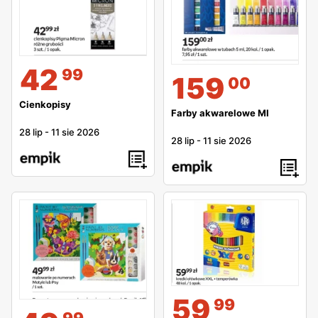
42
99
159
00
Cienkopisy
Farby akwarelowe MI
28 lip
-
11 sie 2026
28 lip
-
11 sie 2026
59
99
99