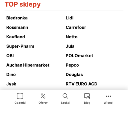
TOP sklepy
Biedronka
Lidl
Rossmann
Carrefour
Kaufland
Netto
Super-Pharm
Jula
OBI
POLOmarket
Auchan Hipermarket
Pepco
Dino
Douglas
Jysk
RTV EURO AGD
Action
Media Expert
Deichmann
Media Markt
Gazetki
Oferty
Szukaj
Blog
Więcej
Ding.pl to serwis internetowy prezentujący
gazetki promocyjne
oraz
katalogi
sklepów i dużych sieci handlowych. Dzięki