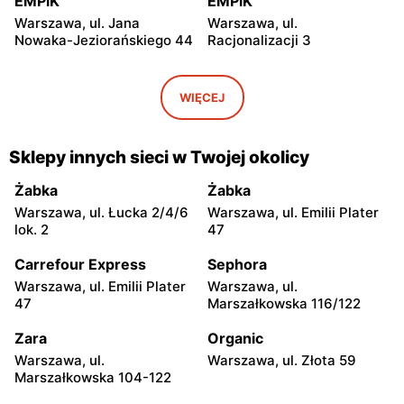
EMPiK
EMPiK
Warszawa, ul. Jana
Warszawa, ul.
Nowaka-Jeziorańskiego 44
Racjonalizacji 3
EMPiK
EMPiK
Warszawa, ul. Bukowa 25
Warszawa, ul. Górczewska
WIĘCEJ
124
EMPiK
EMPiK
Sklepy innych sieci w Twojej okolicy
Warszawa, ul. Grochowska
Warszawa, ul. Połczyńska 4
230
Żabka
Żabka
Warszawa, ul. Łucka 2/4/6
Warszawa, ul. Emilii Plater
EMPiK
EMPiK
lok. 2
47
Warszawa, ul. Łopuszańska
Warszawa, ul. Wołoska 12
22
Carrefour Express
Sephora
Warszawa, ul. Emilii Plater
Warszawa, ul.
EMPiK
EMPiK
47
Marszałkowska 116/122
Warszawa, ul. Gen. Augusta
Warszawa, ul. Powsińska 31
Emila Fieldorfa Nila 41
Zara
Organic
Warszawa, ul.
Warszawa, ul. Złota 59
EMPiK
EMPiK
Marszałkowska 104-122
Warszawa, ul. Powstańców
Warszawa, ul. Rembielińska