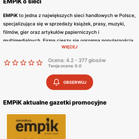
EMPiK o sieci
EMPiK
to jedna z największych sieci handlowych w Polsce,
specjalizująca się w sprzedaży książek, prasy, muzyki,
filmów, gier oraz artykułów papierniczych i
multimedialnych. Firma cieszy się ogromną popularnością
WIĘCEJ
dzięki szerokiemu asortymentowi produktów, wysokiej
jakości obsługi oraz atrakcyjnym
niskim cenom
. Klienci
Ocena: 4.2 - 377 głosów
cenią sobie również częste
promocje
, które umożliwiają
Twoja ocena: 0.0
zakupy w wyjątkowo korzystnych warunkach. Jednym z
kluczowych elementów strategii marketingowej
EMPiK
są
OBSERWUJ
regularnie wydawane
gazetki promocyjne
.
Gazetki
te
prezentują najnowsze oferty specjalne, nowości
EMPiK aktualne gazetki promocyjne
produktowe oraz sezonowe wyprzedaże, dzięki czemu
klienci mogą planować swoje zakupy i korzystać z
wyjątkowych okazji cenowych. Są one dostępne zarówno
w formie papierowej w sklepach, jak i online, co pozwala