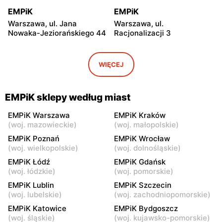
EMPiK
EMPiK
Warszawa, ul. Jana
Warszawa, ul.
Nowaka-Jeziorańskiego 44
Racjonalizacji 3
EMPiK
EMPiK
Warszawa, ul. Bukowa 25
Warszawa, ul. Górczewska
WIĘCEJ
124
EMPiK
EMPiK
EMPiK sklepy według miast
Warszawa, ul. Grochowska
Warszawa, ul. Połczyńska 4
230
EMPiK Warszawa
EMPiK Kraków
(
woj. mazowieckie
)
(
woj. małopolskie
)
EMPiK
EMPiK
EMPiK Poznań
EMPiK Wrocław
Warszawa, ul. Łopuszańska
Warszawa, ul. Wołoska 12
(
woj. wielkopolskie
)
(
woj. dolnośląskie
)
22
EMPiK Łódź
EMPiK Gdańsk
(
woj. łódzkie
)
(
woj. pomorskie
)
EMPiK
EMPiK
EMPiK Lublin
EMPiK Szczecin
Warszawa, ul. Gen. Augusta
Warszawa, ul. Powsińska 31
(
woj. lubelskie
)
(
woj. zachodniopomorskie
)
Emila Fieldorfa Nila 41
EMPiK Katowice
EMPiK Bydgoszcz
EMPiK
EMPiK
(
woj. śląskie
)
(
woj. kujawsko-pomorskie
)