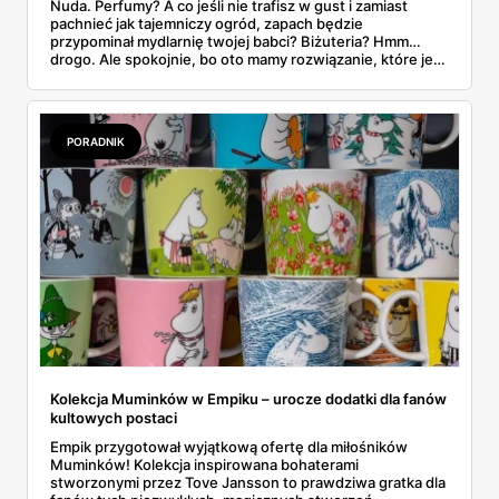
Nuda. Perfumy? A co jeśli nie trafisz w gust i zamiast
pachnieć jak tajemniczy ogród, zapach będzie
przypominał mydlarnię twojej babci? Biżuteria? Hmm…
drogo. Ale spokojnie, bo oto mamy rozwiązanie, które jest
jak miłość – trwałe, piękne i z odrobiną magii. Wieczna
róża w szkle LED – bo przecież najlepszy prezent dla niej
to taki, który nigdy nie zwiędnie. Dosłownie.
PORADNIK
Kolekcja Muminków w Empiku – urocze dodatki dla fanów
kultowych postaci
Empik przygotował wyjątkową ofertę dla miłośników
Muminków! Kolekcja inspirowana bohaterami
stworzonymi przez Tove Jansson to prawdziwa gratka dla