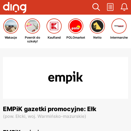
Wakacje
Powrót do
Kaufland
POLOmarket
Netto
Intermarche
szkoły!
EMPiK gazetki promocyjne: Ełk
(
pow. Ełcki,
woj. Warmińsko-mazurskie
)