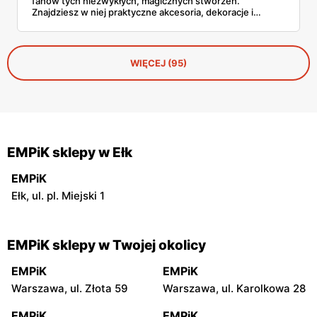
fanów tych niezwykłych, magicznych stworzeń.
Znajdziesz w niej praktyczne akcesoria, dekoracje i
gadżety, które idealnie sprawdzą się zarówno jako
element codziennego użytku, jak i prezent. Sprawdź, co
przygotowano w tej uroczej kolekcji dostępnej wyłącznie
w Empiku!
WIĘCEJ (95)
EMPiK sklepy w Ełk
EMPiK
Ełk, ul. pl. Miejski 1
EMPiK sklepy w Twojej okolicy
EMPiK
EMPiK
Warszawa, ul. Złota 59
Warszawa, ul. Karolkowa 28
EMPiK
EMPiK