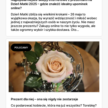
Dzień Matki 2025 – gdzie znaleźć idealny upominek
online?
Dzień Matki zbliża się wielkimi krokami – 26 maja to
wyjątkowa okazja, by wyrazić wdzięczność i miłość wobec
jednej z najważniejszych osób w naszym życiu. Nie masz
jeszcze prezentu? Zakupy online to nie tylko wygoda, ale
także ogromny wybór i szybka dostawa. Oto
najpopularniejsze sklepy internetowe z prezentami na
Dzień Mamy, w których na pewno znajdziesz coś
wyjątkowego!
POLECAMY
Prezent dla niej – ona się nigdy nie zestarzeje
Co podarować kobiecie, która ma już wszystko? Torebkę?