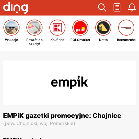
Wakacje
Powrót do
Kaufland
POLOmarket
Netto
Intermarche
szkoły!
EMPiK gazetki promocyjne: Chojnice
(
pow. Chojnicki,
woj. Pomorskie
)