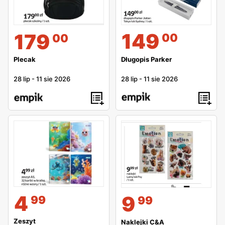
149
179
00
00
Długopis Parker
Plecak
28 lip
-
11 sie 2026
28 lip
-
11 sie 2026
4
9
99
99
Zeszyt
Naklejki C&A