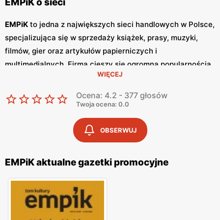
EMPiK o sieci
EMPiK
to jedna z największych sieci handlowych w Polsce,
specjalizująca się w sprzedaży książek, prasy, muzyki,
filmów, gier oraz artykułów papierniczych i
multimedialnych. Firma cieszy się ogromną popularnością
WIĘCEJ
dzięki szerokiemu asortymentowi produktów, wysokiej
jakości obsługi oraz atrakcyjnym
niskim cenom
. Klienci
Ocena: 4.2 - 377 głosów
cenią sobie również częste
promocje
, które umożliwiają
Twoja ocena: 0.0
zakupy w wyjątkowo korzystnych warunkach. Jednym z
kluczowych elementów strategii marketingowej
EMPiK
są
OBSERWUJ
regularnie wydawane
gazetki promocyjne
.
Gazetki
te
prezentują najnowsze oferty specjalne, nowości
EMPiK aktualne gazetki promocyjne
produktowe oraz sezonowe wyprzedaże, dzięki czemu
klienci mogą planować swoje zakupy i korzystać z
wyjątkowych okazji cenowych. Są one dostępne zarówno
w formie papierowej w sklepach, jak i online, co pozwala