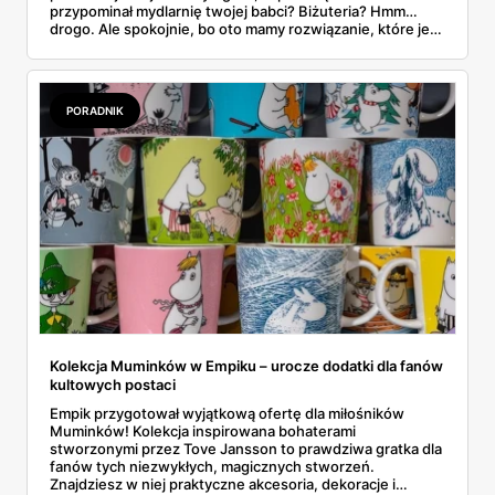
przypominał mydlarnię twojej babci? Biżuteria? Hmm…
drogo. Ale spokojnie, bo oto mamy rozwiązanie, które jest
jak miłość – trwałe, piękne i z odrobiną magii. Wieczna
róża w szkle LED – bo przecież najlepszy prezent dla niej
to taki, który nigdy nie zwiędnie. Dosłownie.
PORADNIK
Kolekcja Muminków w Empiku – urocze dodatki dla fanów
kultowych postaci
Empik przygotował wyjątkową ofertę dla miłośników
Muminków! Kolekcja inspirowana bohaterami
stworzonymi przez Tove Jansson to prawdziwa gratka dla
fanów tych niezwykłych, magicznych stworzeń.
Znajdziesz w niej praktyczne akcesoria, dekoracje i