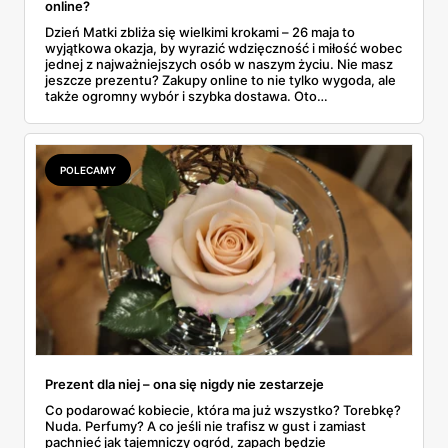
online?
Dzień Matki zbliża się wielkimi krokami – 26 maja to
wyjątkowa okazja, by wyrazić wdzięczność i miłość wobec
jednej z najważniejszych osób w naszym życiu. Nie masz
jeszcze prezentu? Zakupy online to nie tylko wygoda, ale
także ogromny wybór i szybka dostawa. Oto
najpopularniejsze sklepy internetowe z prezentami na
Dzień Mamy, w których na pewno znajdziesz coś
wyjątkowego!
POLECAMY
Prezent dla niej – ona się nigdy nie zestarzeje
Co podarować kobiecie, która ma już wszystko? Torebkę?
Nuda. Perfumy? A co jeśli nie trafisz w gust i zamiast
pachnieć jak tajemniczy ogród, zapach będzie