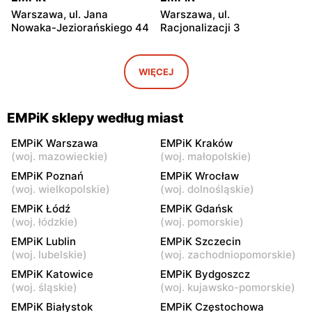
Warszawa, ul. Jana
Warszawa, ul.
Nowaka-Jeziorańskiego 44
Racjonalizacji 3
EMPiK
EMPiK
Warszawa, ul. Bukowa 25
Warszawa, ul. Górczewska
WIĘCEJ
124
EMPiK
EMPiK
EMPiK sklepy według miast
Warszawa, ul. Grochowska
Warszawa, ul. Połczyńska 4
230
EMPiK Warszawa
EMPiK Kraków
(
woj. mazowieckie
)
(
woj. małopolskie
)
EMPiK
EMPiK
EMPiK Poznań
EMPiK Wrocław
Warszawa, ul. Łopuszańska
Warszawa, ul. Wołoska 12
(
woj. wielkopolskie
)
(
woj. dolnośląskie
)
22
EMPiK Łódź
EMPiK Gdańsk
(
woj. łódzkie
)
(
woj. pomorskie
)
EMPiK
EMPiK
EMPiK Lublin
EMPiK Szczecin
Warszawa, ul. Gen. Augusta
Warszawa, ul. Powsińska 31
(
woj. lubelskie
)
(
woj. zachodniopomorskie
)
Emila Fieldorfa Nila 41
EMPiK Katowice
EMPiK Bydgoszcz
EMPiK
EMPiK
(
woj. śląskie
)
(
woj. kujawsko-pomorskie
)
Warszawa, ul. Powstańców
Warszawa, ul. Rembielińska
EMPiK Białystok
EMPiK Częstochowa