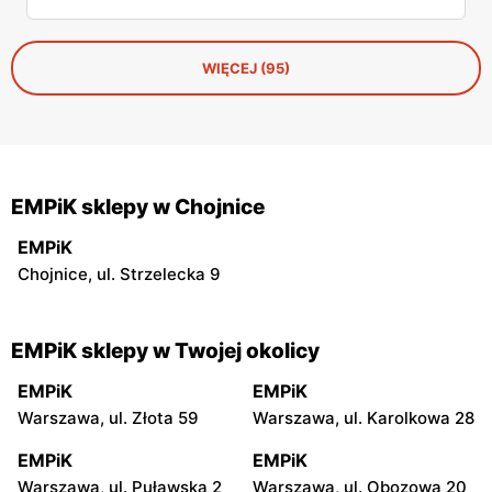
gadżety, które idealnie sprawdzą się zarówno jako
element codziennego użytku, jak i prezent. Sprawdź, co
przygotowano w tej uroczej kolekcji dostępnej wyłącznie
w Empiku!
WIĘCEJ (95)
EMPiK sklepy w Chojnice
EMPiK
Chojnice, ul. Strzelecka 9
EMPiK sklepy w Twojej okolicy
EMPiK
EMPiK
Warszawa, ul. Złota 59
Warszawa, ul. Karolkowa 28
EMPiK
EMPiK
Warszawa, ul. Puławska 2
Warszawa, ul. Obozowa 20