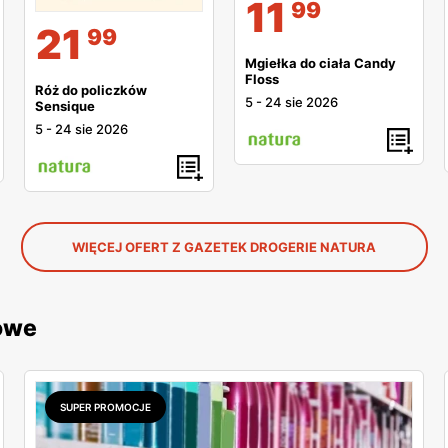
11
99
21
99
Mgiełka do ciała Candy
Floss
Róż do policzków
5
-
24 sie 2026
Sensique
5
-
24 sie 2026
WIĘCEJ OFERT Z GAZETEK DROGERIE NATURA
owe
SUPER PROMOCJE