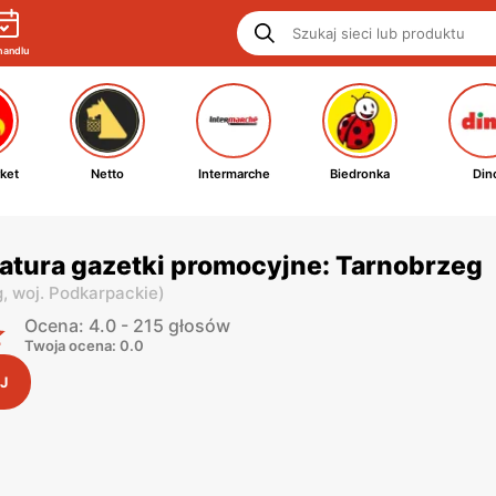
handlu
ket
Netto
Intermarche
Biedronka
Din
atura gazetki promocyjne: Tarnobrzeg
g,
woj. Podkarpackie
)
Ocena: 4.0 - 215 głosów
Twoja ocena: 0.0
J