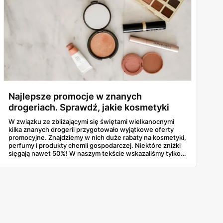
Najlepsze promocje w znanych
drogeriach. Sprawdź, jakie kosmetyki
kupisz taniej!
W związku ze zbliżającymi się świętami wielkanocnymi
kilka znanych drogerii przygotowało wyjątkowe oferty
promocyjne. Znajdziemy w nich duże rabaty na kosmetyki,
perfumy i produkty chemii gospodarczej. Niektóre zniżki
sięgają nawet 50%! W naszym tekście wskazaliśmy tylko
najlepsze oferty, przeczytaj i sprawdź, gdzie można
zaoszczędzić najwięcej!