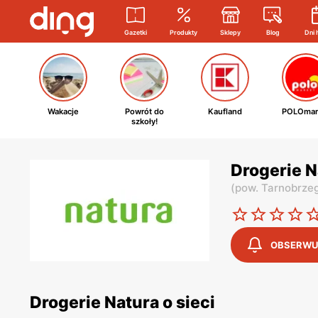
Gazetki
Produkty
Sklepy
Blog
Dni 
Wakacje
Powrót do
Kaufland
POLOmar
szkoły!
Drogerie N
(
pow. Tarnobrze
OBSERWU
Drogerie Natura o sieci