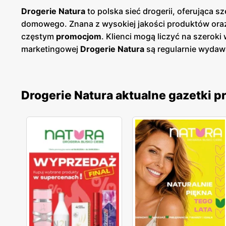
Drogerie Natura
to polska sieć drogerii, oferująca 
domowego. Znana z wysokiej jakości produktów or
częstym
promocjom
. Klienci mogą liczyć na szerok
marketingowej
Drogerie Natura
są regularnie wyda
sezonowe wyprzedaże, dzięki czemu klienci mogą pl
papierowej w sklepach, jak i online, co umożliwia ła
Polski, co ułatwia dostęp do szerokiej gamy kosmety
Drogerie Natura aktualne gazetki 
odpowiednich produktów, oferując fachowe doradztw
zaufanie i lojalność wielu klientów. Produkty oferow
popularne marki, jak i produkty własne, które są do
sprostać oczekiwaniom klientów poszukujących sku