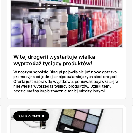
W tej drogerii wystartuje wielka
wyprzedaż tysięcy produktów!
W naszym serwisie Ding.pl pojawiła się już nowa gazetka
promocyjna od jednej z najpopularniejszych sieci drogerii.
Oferta jest naprawdę wyjątkowa, ponieważ pojawiła się w
niej wielka wyprzedaż tysięcy produktów. Dzięki temu
będzie można kupić znacznie taniej między innymi
markowe kosmetyki czy perfumy. Więcej szczegółów
znajdziesz w naszym artykule. Przeczytaj!
SUPER PROMOCJE