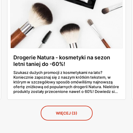
Drogerie Natura - kosmetyki na sezon
letni taniej do -60%!
Szukasz dużych promocji z kosmetykami na lato?
Koniecznie zapoznaj się z naszym krótkim tekstem, w
którym w szczegółowy sposób omówiliśmy najnowszą
ofertę zniżkową od popularnych drogerii Natura. Niektóre
produkty zostały przecenione nawet o 60%! Dowiedz się,
jakie artykuły zawierają największe rabaty i uzupełnij
kosmetyczkę na sezon wakacyjny!
WIĘCEJ (3)