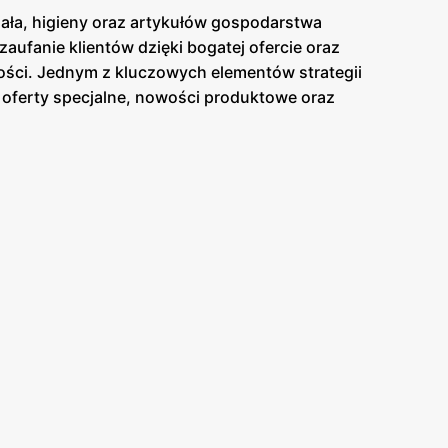
iała, higieny oraz artykułów gospodarstwa
aufanie klientów dzięki bogatej ofercie oraz
kości. Jednym z kluczowych elementów strategii
 oferty specjalne, nowości produktowe oraz
enowych. Są one dostępne zarówno w formie
dują się w dogodnych lokalizacjach na terenie całej
k na jakość obsługi oraz pomoc w wyborze
 włosów. Dzięki temu
Drogerie Natura
zdobyła
cią, a szeroki asortyment obejmuje zarówno
acyjność i ciągłe udoskonalanie swojej oferty, aby
ielęgnacyjnych.