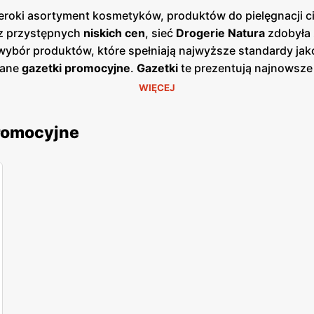
szeroki asortyment kosmetyków, produktów do pielęgnacji c
az przystępnych
niskich cen
, sieć
Drogerie Natura
zdobyła z
i wybór produktów, które spełniają najwyższe standardy ja
wane
gazetki promocyjne
.
Gazetki
te prezentują najnowsze
anować swoje zakupy i korzystać z wyjątkowych okazji c
WIĘCEJ
twy dostęp do aktualnych ofert. Sklepy
Drogerie Natura
znaj
ków i produktów do pielęgnacji. Firma kładzie duży nacis
promocyjne
o kosmetyczne oraz porady dotyczące pielęgnacji skóry i
ane przez
Drogerie Natura
charakteryzują się wysoką jakoś
stępne w atrakcyjnych
niskich cenach
. Sieć stawia na innow
tecznych i bezpiecznych rozwiązań kosmetycznych oraz p