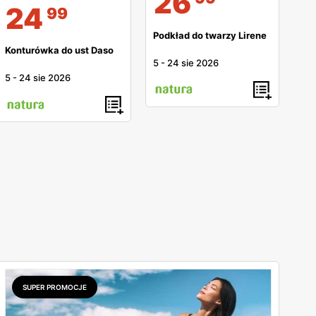
26
24
99
Podkład do twarzy Lirene
Konturówka do ust Daso
5
-
24 sie 2026
5
-
24 sie 2026
SUPER PROMOCJE