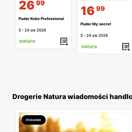
26
99
16
99
Puder Kobo Professional
Puder My secret
5
-
24 sie 2026
5
-
24 sie 2026
Drogerie Natura wiadomości handl
PORADNIK