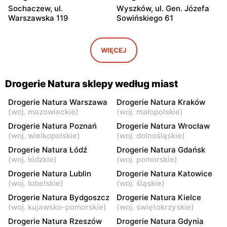
Sochaczew, ul.
Wyszków, ul. Gen. Józefa
Warszawska 119
Sowińskiego 61
Drogerie Natura
Drogerie Natura
Sochaczew, ul. Pokoju 11
Pułtusk, ul. Świętojańska 6
WIĘCEJ
Drogerie Natura
Drogerie Natura
Garwolin, ul. Krótka 1
Garwolin, ul. Kościuszki 4
Drogerie Natura sklepy według miast
Drogerie Natura
Drogerie Natura
Drogerie Natura Warszawa
Drogerie Natura Kraków
(
woj. mazowieckie
)
(
woj. małopolskie
)
Garwolin, ul. Sulbiny 3
Płońsk, ul. Wyszogrodzka
59
Drogerie Natura Poznań
Drogerie Natura Wrocław
(
woj. wielkopolskie
)
(
woj. dolnośląskie
)
Drogerie Natura
Drogerie Natura
Drogerie Natura Łódź
Drogerie Natura Gdańsk
Skierniewice, ul. Mikołaja
Rawa Mazowiecka al.
(
woj. łódzkie
)
(
woj. pomorskie
)
Kopernika 5
Konstytucji 3 Maja 22
Drogerie Natura Lublin
Drogerie Natura Katowice
(
woj. lubelskie
)
(
woj. śląskie
)
Drogerie Natura
Drogerie Natura
Nowe Miasto nad Pilicą, ul.
Kozienice, ul. Warszawska
Drogerie Natura Bydgoszcz
Drogerie Natura Kielce
Tomaszowska 40
17
(
woj. kujawsko-pomorskie
)
(
woj. świętokrzyskie
)
Drogerie Natura Rzeszów
Drogerie Natura Gdynia
Drogerie Natura
Drogerie Natura