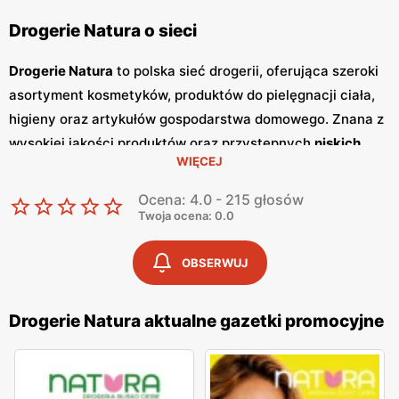
Drogerie Natura o sieci
Drogerie Natura
to polska sieć drogerii, oferująca szeroki
asortyment kosmetyków, produktów do pielęgnacji ciała,
higieny oraz artykułów gospodarstwa domowego. Znana z
wysokiej jakości produktów oraz przystępnych
niskich
WIĘCEJ
cen
, sieć
Drogerie Natura
zdobyła zaufanie klientów dzięki
bogatej ofercie oraz częstym
promocjom
. Klienci mogą
Ocena: 4.0 - 215 głosów
liczyć na szeroki wybór produktów, które spełniają
Twoja ocena: 0.0
najwyższe standardy jakości. Jednym z kluczowych
elementów strategii marketingowej
Drogerie Natura
są
OBSERWUJ
regularnie wydawane
gazetki promocyjne
.
Gazetki
te
prezentują najnowsze oferty specjalne, nowości
Drogerie Natura aktualne gazetki promocyjne
produktowe oraz sezonowe wyprzedaże, dzięki czemu
klienci mogą planować swoje zakupy i korzystać z
wyjątkowych okazji cenowych. Są one dostępne zarówno