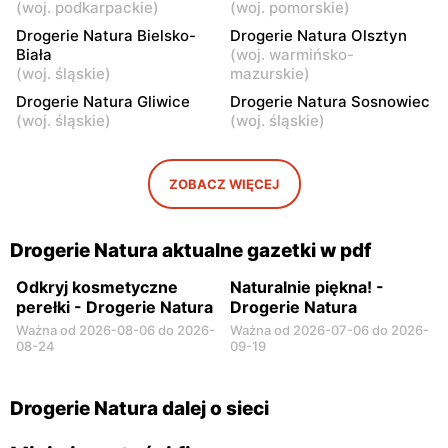
(
woj. podkarpackie
)
(
woj. pomorskie
)
Sokołów Podlaski, ul.
Ostrów Mazowiecka, ul.
Drogerie Natura Bielsko-
Drogerie Natura Olsztyn
Magistracka 1
Juliusza Słowackiego 1
Biała
(
woj. warmińsko-
(
woj. śląskie
)
mazurskie
)
Drogerie Natura
Drogerie Natura
Drogerie Natura Gliwice
Drogerie Natura Sosnowiec
Przasnysz, ul. Leszno 1
Płock, ul. Przemysłowa 1
(
woj. śląskie
)
(
woj. śląskie
)
Drogerie Natura
Drogerie Natura
Łuków, ul. Nowopijarska 9 D
Ostrołęka, ul. Gen. Augusta
ZOBACZ WIĘCEJ
Emila Fieldorfa Nila 11
Drogerie Natura aktualne gazetki w pdf
Odkryj kosmetyczne
Naturalnie piękna! -
perełki - Drogerie Natura
Drogerie Natura
Ważna od 2026-08-06 do 2026-
Ważna od 2026-07-06 do 2026-
08-24
09-19
Drogerie Natura dalej o sieci