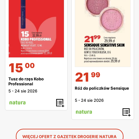
15
00
21
99
Tusz do rzęs Kobo
Professional
Róż do policzków Sensique
5
-
24 sie 2026
5
-
24 sie 2026
WIĘCEJ OFERT Z GAZETEK DROGERIE NATURA