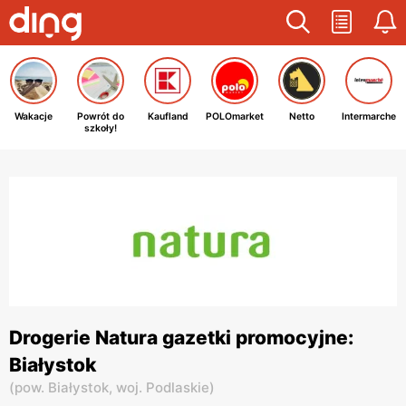
Wakacje
Powrót do
Kaufland
POLOmarket
Netto
Intermarche
szkoły!
Drogerie Natura gazetki promocyjne:
Białystok
(
pow. Białystok,
woj. Podlaskie
)