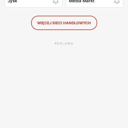
Jysk
Media Markt
WIĘCEJ SIECI HANDLOWYCH
REKLAMA