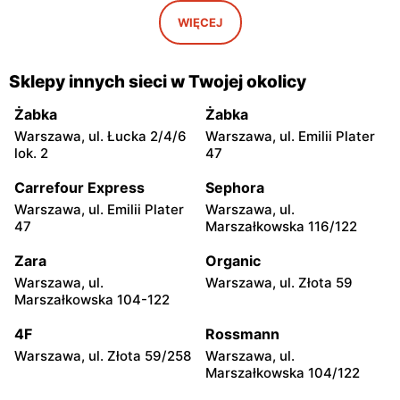
Drogerie Natura
Drogerie Natura
Pułtusk, ul. Świętojańska 6
Garwolin, ul. Krótka 1
WIĘCEJ
Drogerie Natura
Drogerie Natura
Garwolin, ul. Kościuszki 4
Garwolin, ul. Sulbiny 3
Sklepy innych sieci w Twojej okolicy
Drogerie Natura
Drogerie Natura
Żabka
Żabka
Płońsk, ul. Wyszogrodzka
Skierniewice, ul. Mikołaja
Warszawa, ul. Łucka 2/4/6
Warszawa, ul. Emilii Plater
59
Kopernika 5
lok. 2
47
Drogerie Natura
Drogerie Natura
Carrefour Express
Sephora
Rawa Mazowiecka al.
Nowe Miasto nad Pilicą, ul.
Warszawa, ul. Emilii Plater
Warszawa, ul.
Konstytucji 3 Maja 22
Tomaszowska 40
47
Marszałkowska 116/122
Drogerie Natura
Drogerie Natura
Zara
Organic
Kozienice, ul. Warszawska
Sokołów Podlaski, ul.
Warszawa, ul.
Warszawa, ul. Złota 59
17
Magistracka 1
Marszałkowska 104-122
Drogerie Natura
Drogerie Natura
4F
Rossmann
Ostrów Mazowiecka, ul.
Przasnysz, ul. Leszno 1
Warszawa, ul. Złota 59/258
Warszawa, ul.
Juliusza Słowackiego 1
Marszałkowska 104/122