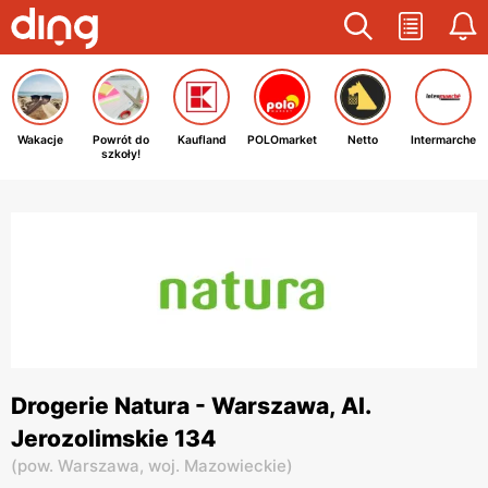
Wakacje
Powrót do
Kaufland
POLOmarket
Netto
Intermarche
szkoły!
Drogerie Natura - Warszawa, Al.
Jerozolimskie 134
(
pow. Warszawa,
woj. Mazowieckie
)