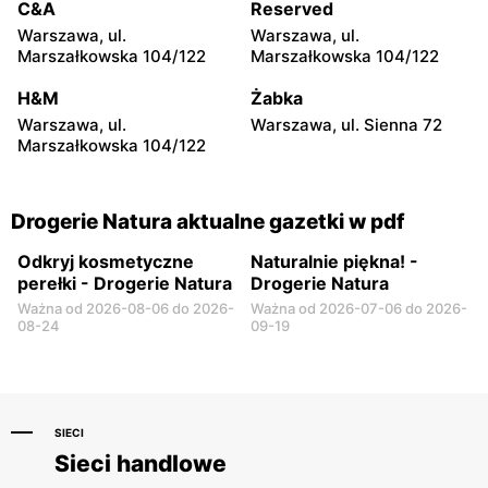
Drogerie Natura
Drogerie Natura
C&A
Reserved
Płock, ul. Przemysłowa 1
Łuków, ul. Nowopijarska 9 D
Warszawa, ul.
Warszawa, ul.
Marszałkowska 104/122
Marszałkowska 104/122
Drogerie Natura
Drogerie Natura
H&M
Żabka
Ostrołęka, ul. Gen. Augusta
Tomaszów Mazowiecki, ul.
Emila Fieldorfa Nila 11
Św. Antoniego 14
Warszawa, ul.
Warszawa, ul. Sienna 72
Marszałkowska 104/122
Drogerie Natura aktualne gazetki w pdf
Odkryj kosmetyczne
Naturalnie piękna! -
perełki - Drogerie Natura
Drogerie Natura
Ważna od 2026-08-06 do 2026-
Ważna od 2026-07-06 do 2026-
08-24
09-19
SIECI
Sieci handlowe