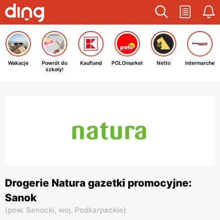
Wakacje
Powrót do
Kaufland
POLOmarket
Netto
Intermarche
szkoły!
Drogerie Natura gazetki promocyjne:
Sanok
(
pow. Sanocki,
woj. Podkarpackie
)