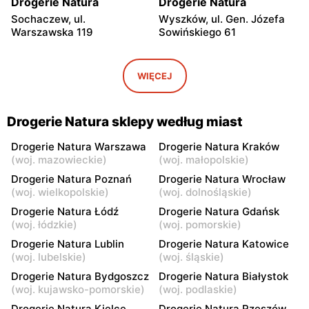
Drogerie Natura
Drogerie Natura
Sochaczew, ul.
Wyszków, ul. Gen. Józefa
Warszawska 119
Sowińskiego 61
Drogerie Natura
Drogerie Natura
Sochaczew, ul. Pokoju 11
Pułtusk, ul. Świętojańska 6
WIĘCEJ
Drogerie Natura
Drogerie Natura
Garwolin, ul. Krótka 1
Garwolin, ul. Kościuszki 4
Drogerie Natura sklepy według miast
Drogerie Natura
Drogerie Natura
Drogerie Natura Warszawa
Drogerie Natura Kraków
(
woj. mazowieckie
)
(
woj. małopolskie
)
Garwolin, ul. Sulbiny 3
Płońsk, ul. Wyszogrodzka
59
Drogerie Natura Poznań
Drogerie Natura Wrocław
(
woj. wielkopolskie
)
(
woj. dolnośląskie
)
Drogerie Natura
Drogerie Natura
Drogerie Natura Łódź
Drogerie Natura Gdańsk
Skierniewice, ul. Mikołaja
Rawa Mazowiecka al.
(
woj. łódzkie
)
(
woj. pomorskie
)
Kopernika 5
Konstytucji 3 Maja 22
Drogerie Natura Lublin
Drogerie Natura Katowice
(
woj. lubelskie
)
(
woj. śląskie
)
Drogerie Natura
Drogerie Natura
Nowe Miasto nad Pilicą, ul.
Kozienice, ul. Warszawska
Drogerie Natura Bydgoszcz
Drogerie Natura Białystok
Tomaszowska 40
17
(
woj. kujawsko-pomorskie
)
(
woj. podlaskie
)
Drogerie Natura Kielce
Drogerie Natura Rzeszów