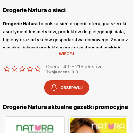
Drogerie Natura o sieci
Drogerie Natura
to polska sieć drogerii, oferująca szeroki
asortyment kosmetyków, produktów do pielęgnacji ciała,
higieny oraz artykułów gospodarstwa domowego. Znana z
wysokiej jakości produktów oraz przystępnych
niskich
WIĘCEJ
cen
, sieć
Drogerie Natura
zdobyła zaufanie klientów dzięki
bogatej ofercie oraz częstym
promocjom
. Klienci mogą
Ocena: 4.0 - 215 głosów
liczyć na szeroki wybór produktów, które spełniają
Twoja ocena: 0.0
najwyższe standardy jakości. Jednym z kluczowych
elementów strategii marketingowej
Drogerie Natura
są
OBSERWUJ
regularnie wydawane
gazetki promocyjne
.
Gazetki
te
prezentują najnowsze oferty specjalne, nowości
Drogerie Natura aktualne gazetki promocyjne
produktowe oraz sezonowe wyprzedaże, dzięki czemu
klienci mogą planować swoje zakupy i korzystać z
wyjątkowych okazji cenowych. Są one dostępne zarówno