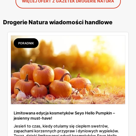
WIĘCEJ OFERT Z GAZETEK DROGERIE NATURA
Drogerie Natura wiadomości handlowe
PORADNIK
Limitowana edycja kosmetyków Seyo Hello Pumpkin –
jesienny must-have!
Jesień to czas, kiedy otulamy się ciepłem swetrów,
zapachami korzennych przypraw i dyniowych wypieków.
Teraz, dzięki limitowanej edycji kosmetyków Seyo Hello