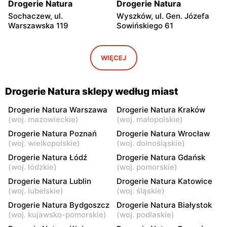
Drogerie Natura
Drogerie Natura
Sochaczew, ul.
Wyszków, ul. Gen. Józefa
Warszawska 119
Sowińskiego 61
Drogerie Natura
Drogerie Natura
Sochaczew, ul. Pokoju 11
Pułtusk, ul. Świętojańska 6
WIĘCEJ
Drogerie Natura
Drogerie Natura
Garwolin, ul. Krótka 1
Garwolin, ul. Kościuszki 4
Drogerie Natura sklepy według miast
Drogerie Natura
Drogerie Natura
Drogerie Natura Warszawa
Drogerie Natura Kraków
(
woj. mazowieckie
)
(
woj. małopolskie
)
Garwolin, ul. Sulbiny 3
Płońsk, ul. Wyszogrodzka
59
Drogerie Natura Poznań
Drogerie Natura Wrocław
(
woj. wielkopolskie
)
(
woj. dolnośląskie
)
Drogerie Natura
Drogerie Natura
Drogerie Natura Łódź
Drogerie Natura Gdańsk
Skierniewice, ul. Mikołaja
Rawa Mazowiecka al.
(
woj. łódzkie
)
(
woj. pomorskie
)
Kopernika 5
Konstytucji 3 Maja 22
Drogerie Natura Lublin
Drogerie Natura Katowice
(
woj. lubelskie
)
(
woj. śląskie
)
Drogerie Natura
Drogerie Natura
Nowe Miasto nad Pilicą, ul.
Kozienice, ul. Warszawska
Drogerie Natura Bydgoszcz
Drogerie Natura Białystok
Tomaszowska 40
17
(
woj. kujawsko-pomorskie
)
(
woj. podlaskie
)