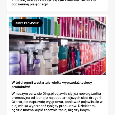
Pumpkin, możesz cieszyć się tym klimatem również w
codziennej pielęgnacji!
SUPER PROMOCJE
W tej drogerii wystartuje wielka wyprzedaż tysięcy
produktów!
W naszym serwisie Ding.pl pojawiła się już nowa gazetka
promocyjna od jednej z najpopularniejszych sieci drogerii.
Oferta jest naprawdę wyjątkowa, ponieważ pojawiła się w
niej wielka wyprzedaż tysięcy produktów. Dzięki temu
będzie można kupić znacznie taniej między innymi
markowe kosmetyki czy perfumy. Więcej szczegółów