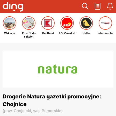
Wakacje
Powrót do
Kaufland
POLOmarket
Netto
Intermarche
szkoły!
Drogerie Natura gazetki promocyjne:
Chojnice
(
pow. Chojnicki,
woj. Pomorskie
)