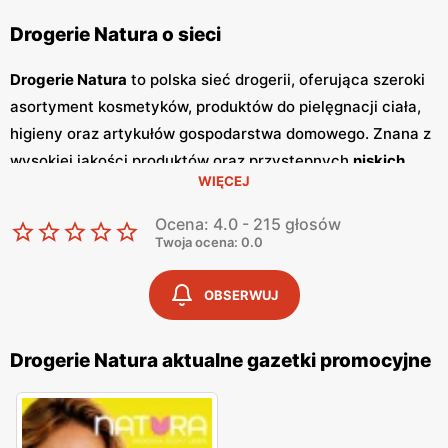
Drogerie Natura o sieci
Drogerie Natura
to polska sieć drogerii, oferująca szeroki
asortyment kosmetyków, produktów do pielęgnacji ciała,
higieny oraz artykułów gospodarstwa domowego. Znana z
wysokiej jakości produktów oraz przystępnych
niskich
WIĘCEJ
cen
, sieć
Drogerie Natura
zdobyła zaufanie klientów dzięki
bogatej ofercie oraz częstym
promocjom
. Klienci mogą
Ocena: 4.0 - 215 głosów
liczyć na szeroki wybór produktów, które spełniają
Twoja ocena: 0.0
najwyższe standardy jakości. Jednym z kluczowych
elementów strategii marketingowej
Drogerie Natura
są
OBSERWUJ
regularnie wydawane
gazetki promocyjne
.
Gazetki
te
prezentują najnowsze oferty specjalne, nowości
Drogerie Natura aktualne gazetki promocyjne
produktowe oraz sezonowe wyprzedaże, dzięki czemu
klienci mogą planować swoje zakupy i korzystać z
wyjątkowych okazji cenowych. Są one dostępne zarówno