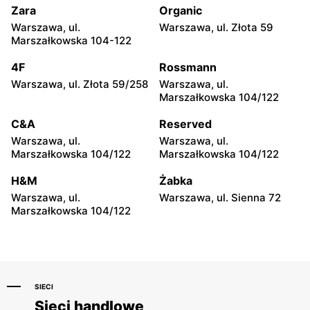
Zara
Organic
CCC
CCC
Warszawa, ul.
Warszawa, ul. Złota 59
Wołomin, ul. Geodetów 2
Otwock, ul. Kupiecka 2
Marszałkowska 104-122
CCC
CCC
4F
Rossmann
Podkowa Leśna, ul. Gołębia
Radzymin, ul. Konstytucji 3
Warszawa, ul. Złota 59/258
Warszawa, ul.
26
Maja 13
Marszałkowska 104/122
CCC
CCC
C&A
Reserved
Błonie, ul. Powstańców 12
Grodzisk Mazowiecki, ul.
Warszawa, ul.
Warszawa, ul.
Królewska 48
Marszałkowska 104/122
Marszałkowska 104/122
CCC
CCC
H&M
Żabka
Nowy Dwór Mazowiecki, ul.
Mińsk Mazowiecki, ul.
Warszawa, ul.
Warszawa, ul. Sienna 72
Warszawska 36
Warszawska 63A
Marszałkowska 104/122
SIECI
Sieci handlowe