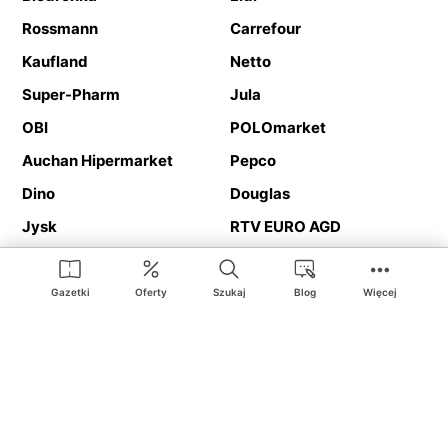
Rossmann
Carrefour
Kaufland
Netto
Super-Pharm
Jula
OBI
POLOmarket
Auchan Hipermarket
Pepco
Dino
Douglas
Jysk
RTV EURO AGD
Action
Media Expert
Deichmann
Media Markt
Gazetki
Oferty
Szukaj
Blog
Więcej
Ding.pl to serwis internetowy prezentujący
gazetki promocyjne
oraz
katalogi
sklepów i dużych sieci handlowych. Dzięki
geolokalizacji otrzymasz przede wszystkim oferty sklepów, z
Twojego bliskiego otoczenia. Dodatkowo na stronie znajdziesz
adresy sklepów, więc w trakcie podróży bez problemu trafisz do
ulubionego sklepu.