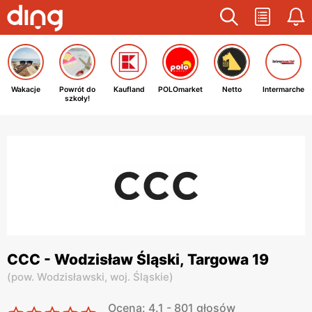
Wakacje
Powrót do
Kaufland
POLOmarket
Netto
Intermarche
szkoły!
CCC - Wodzisław Śląski, Targowa 19
(
pow. Wodzisławski,
woj. Śląskie
)
Ocena: 4.1 - 801 głosów