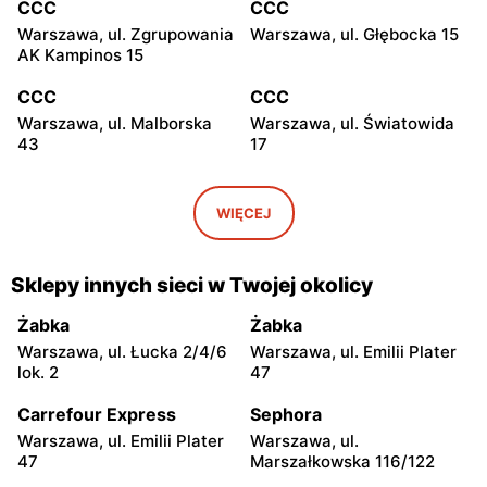
CCC
CCC
Warszawa, ul. Zgrupowania
Warszawa, ul. Głębocka 15
AK Kampinos 15
CCC
CCC
Warszawa, ul. Malborska
Warszawa, ul. Światowida
43
17
CCC
CCC
Stare Babice, ul.
Warszawa, ul. Kazimierza
WIĘCEJ
Warszawska 195 A
Szpotańskiego 4
CCC
CCC
Sklepy innych sieci w Twojej okolicy
Łomianki, ul. Brukowa 25
Janki, ul. Mszczonowska 3
Żabka
Żabka
CCC
CCC
Warszawa, ul. Łucka 2/4/6
Warszawa, ul. Emilii Plater
Pruszków, ul. Henryka
Legionowo, ul. Jerzego
lok. 2
47
Sienkiewicza 19
Siwińskiego 2
Carrefour Express
Sephora
CCC
CCC
Warszawa, ul. Emilii Plater
Warszawa, ul.
Legionowo, ul. Marsz.
Józefów, ul. 3 Maja 148
47
Marszałkowska 116/122
Józefa Piłsudskiego 31C