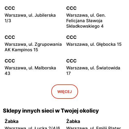
CCC
CCC
Warszawa, ul. Jubilerska
Warszawa, ul. Gen.
1/3
Felicjana Sławoja
Składkowskiego 4
CCC
CCC
Warszawa, ul. Zgrupowania
Warszawa, ul. Głębocka 15
AK Kampinos 15
CCC
CCC
Warszawa, ul. Malborska
Warszawa, ul. Światowida
43
17
CCC
CCC
Stare Babice, ul.
Warszawa, ul. Kazimierza
WIĘCEJ
Warszawska 195 A
Szpotańskiego 4
CCC
CCC
Sklepy innych sieci w Twojej okolicy
Łomianki, ul. Brukowa 25
Janki, ul. Mszczonowska 3
Żabka
Żabka
CCC
CCC
Warszawa, ul. Łucka 2/4/6
Warszawa, ul. Emilii Plater