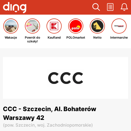
Wakacje
Powrót do
Kaufland
POLOmarket
Netto
Intermarche
szkoły!
CCC - Szczecin, Al. Bohaterów
Warszawy 42
(
pow. Szczecin,
woj. Zachodniopomorskie
)