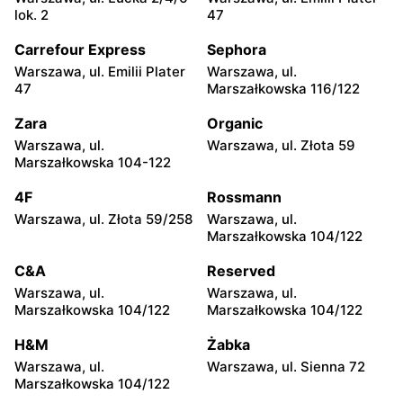
Pruszków, ul. Henryka
Legionowo, ul. Jerzego
lok. 2
47
Sienkiewicza 19
Siwińskiego 2
Carrefour Express
Sephora
CCC
CCC
Warszawa, ul. Emilii Plater
Warszawa, ul.
Legionowo, ul. Marsz.
Józefów, ul. 3 Maja 148
47
Marszałkowska 116/122
Józefa Piłsudskiego 31C
Zara
Organic
CCC
CCC
Warszawa, ul.
Warszawa, ul. Złota 59
Wołomin, ul. Geodetów 2
Otwock, ul. Kupiecka 2
Marszałkowska 104-122
CCC
CCC
4F
Rossmann
Podkowa Leśna, ul. Gołębia
Radzymin, ul. Konstytucji 3
Warszawa, ul. Złota 59/258
Warszawa, ul.
26
Maja 13
Marszałkowska 104/122
CCC
CCC
C&A
Reserved
Błonie, ul. Powstańców 12
Grodzisk Mazowiecki, ul.
Warszawa, ul.
Warszawa, ul.
Królewska 48
Marszałkowska 104/122
Marszałkowska 104/122
CCC
CCC
H&M
Żabka
Nowy Dwór Mazowiecki, ul.
Mińsk Mazowiecki, ul.
Warszawa, ul.
Warszawa, ul. Sienna 72
Warszawska 36
Warszawska 63A
Marszałkowska 104/122