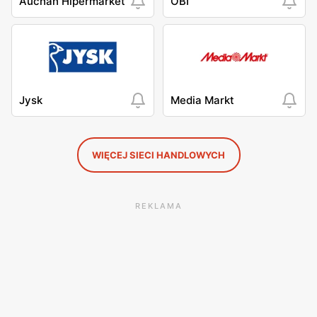
Auchan Hipermarket
OBI
Jysk
Media Markt
WIĘCEJ SIECI HANDLOWYCH
REKLAMA