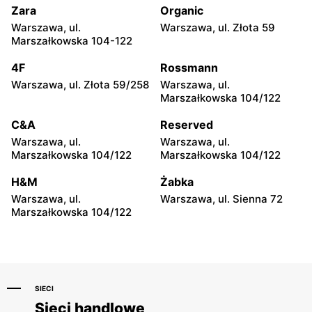
Zara
Organic
CCC
CCC
Warszawa, ul.
Warszawa, ul. Złota 59
Wołomin, ul. Geodetów 2
Otwock, ul. Kupiecka 2
Marszałkowska 104-122
CCC
CCC
4F
Rossmann
Podkowa Leśna, ul. Gołębia
Radzymin, ul. Konstytucji 3
Warszawa, ul. Złota 59/258
Warszawa, ul.
26
Maja 13
Marszałkowska 104/122
CCC
CCC
C&A
Reserved
Błonie, ul. Powstańców 12
Grodzisk Mazowiecki, ul.
Warszawa, ul.
Warszawa, ul.
Królewska 48
Marszałkowska 104/122
Marszałkowska 104/122
CCC
CCC
H&M
Żabka
Nowy Dwór Mazowiecki, ul.
Mińsk Mazowiecki, ul.
Warszawa, ul.
Warszawa, ul. Sienna 72
Warszawska 36
Warszawska 63A
Marszałkowska 104/122
SIECI
Sieci handlowe