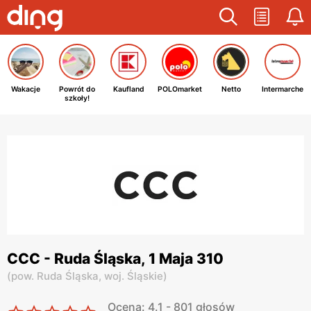
Wakacje
Powrót do
Kaufland
POLOmarket
Netto
Intermarche
szkoły!
CCC - Ruda Śląska, 1 Maja 310
(
pow. Ruda Śląska,
woj. Śląskie
)
Ocena: 4.1 - 801 głosów