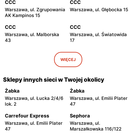
CCC
CCC
Warszawa, ul. Zgrupowania
Warszawa, ul. Głębocka 15
AK Kampinos 15
CCC
CCC
Warszawa, ul. Malborska
Warszawa, ul. Światowida
43
17
CCC
CCC
Stare Babice, ul.
Warszawa, ul. Kazimierza
WIĘCEJ
Warszawska 195 A
Szpotańskiego 4
CCC
CCC
Sklepy innych sieci w Twojej okolicy
Łomianki, ul. Brukowa 25
Janki, ul. Mszczonowska 3
Żabka
Żabka
CCC
CCC
Warszawa, ul. Łucka 2/4/6
Warszawa, ul. Emilii Plater
Pruszków, ul. Henryka
Legionowo, ul. Jerzego
lok. 2
47
Sienkiewicza 19
Siwińskiego 2
Carrefour Express
Sephora
CCC
CCC
Warszawa, ul. Emilii Plater
Warszawa, ul.
Legionowo, ul. Marsz.
Józefów, ul. 3 Maja 148
47
Marszałkowska 116/122
Józefa Piłsudskiego 31C