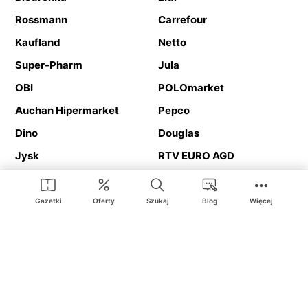
Rossmann
Carrefour
Kaufland
Netto
Super-Pharm
Jula
OBI
POLOmarket
Auchan Hipermarket
Pepco
Dino
Douglas
Jysk
RTV EURO AGD
Action
Media Expert
Deichmann
Media Markt
Gazetki
Oferty
Szukaj
Blog
Więcej
Ding.pl to serwis internetowy prezentujący
gazetki promocyjne
oraz
katalogi
sklepów i dużych sieci handlowych. Dzięki
geolokalizacji otrzymasz przede wszystkim oferty sklepów, z
Twojego bliskiego otoczenia. Dodatkowo na stronie znajdziesz
adresy sklepów, więc w trakcie podróży bez problemu trafisz do
ulubionego sklepu.