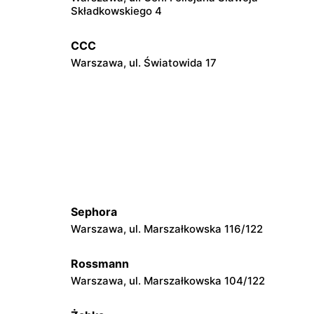
Składkowskiego 4
CCC
Warszawa, ul. Światowida 17
CCC
Janki, ul. Mszczonowska 3
CCC
Józefów, ul. 3 Maja 148
Sephora
Warszawa, ul. Marszałkowska 116/122
CCC
6
Radzymin, ul. Konstytucji 3 Maja 13
Rossmann
Warszawa, ul. Marszałkowska 104/122
CCC
Warszawska
Mińsk Mazowiecki, ul. Warszawska 63A