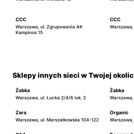
CCC
CCC
Warszawa, ul. Zgrupowania AK
Warszawa, 
Kampinos 15
CCC
CCC
Stare Babice, ul. Warszawska 195 A
Warszawa, 
4
Sklepy innych sieci w Twojej okoli
CCC
CCC
Pruszków, ul. Henryka Sienkiewicza 19
Legionowo,
Żabka
Żabka
Warszawa, ul. Łucka 2/4/6 lok. 2
Warszawa, u
CCC
CCC
Wołomin, ul. Geodetów 2
Otwock, ul
Zara
Organic
Warszawa, ul. Marszałkowska 104-122
Warszawa, 
CCC
CCC
Błonie, ul. Powstańców 12
Grodzisk M