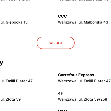
CCC
ul. Głębocka 15
Warszawa, ul. Malborska 43
CCC
WIĘCEJ
ul. Kazimierza Szpotańskiego
Łomianki, ul. Brukowa 25
cy
CCC
 ul. Jerzego Siwińskiego 2
Legionowo, ul. Marsz. Józefa
Piłsudskiego 31C
Carrefour Express
l. Emilii Plater 47
Warszawa, ul. Emilii Plater 47
CCC
. Kupiecka 2
Podkowa Leśna, ul. Gołębia 2
4F
ul. Złota 59
Warszawa, ul. Złota 59/258
CCC
azowiecki, ul. Królewska 48
Nowy Dwór Mazowiecki, ul. 