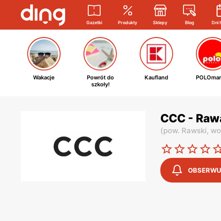
Gazetki
Produkty
Sklepy
Blog
Dni 
Wakacje
Powrót do
Kaufland
POLOmar
szkoły!
CCC - Rawa
(
pow. Rawski,
wo
OBSERWU