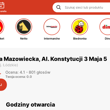
handlu
ket
Netto
Intermarche
Biedronka
Din
 Mazowiecka, Al. Konstytucji 3 Maja 5
j. Łódzkie
)
Ocena: 4.1 - 801 głosów
Twoja ocena: 0.0
J
Godziny otwarcia