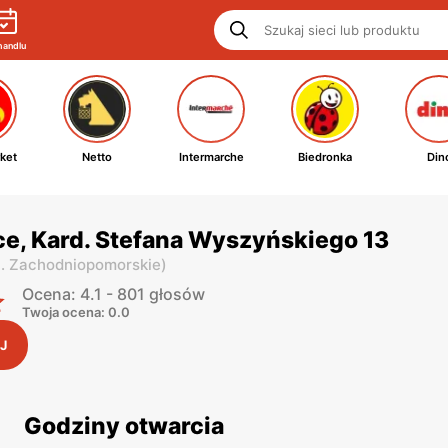
handlu
ket
Netto
Intermarche
Biedronka
Din
ce, Kard. Stefana Wyszyńskiego 13
j. Zachodniopomorskie
)
Ocena: 4.1 - 801 głosów
Twoja ocena: 0.0
J
Godziny otwarcia