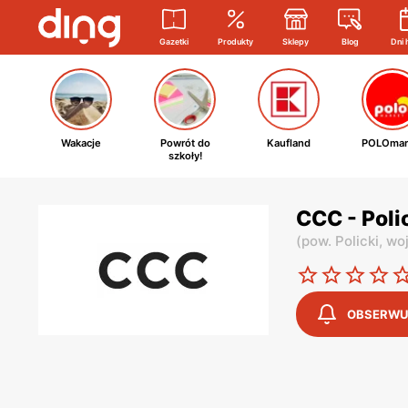
Gazetki
Produkty
Sklepy
Blog
Dni 
Wakacje
Powrót do
Kaufland
POLOmar
szkoły!
CCC - Poli
(
pow. Policki,
wo
OBSERWU