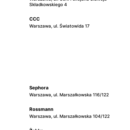
Składkowskiego 4
CCC
Warszawa, ul. Światowida 17
CCC
Janki, ul. Mszczonowska 3
CCC
Józefów, ul. 3 Maja 148
Sephora
Warszawa, ul. Marszałkowska 116/122
CCC
6
Radzymin, ul. Konstytucji 3 Maja 13
Rossmann
Warszawa, ul. Marszałkowska 104/122
CCC
Warszawska
Mińsk Mazowiecki, ul. Warszawska 63A