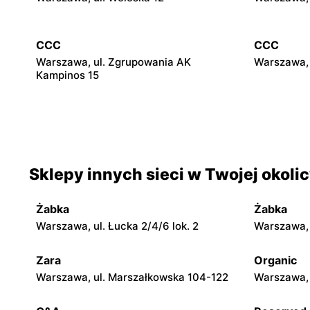
CCC
CCC
Warszawa, ul. Zgrupowania AK
Warszawa, 
Kampinos 15
CCC
CCC
Stare Babice, ul. Warszawska 195 A
Warszawa, 
4
Sklepy innych sieci w Twojej okoli
CCC
CCC
Pruszków, ul. Henryka Sienkiewicza 19
Legionowo,
Żabka
Żabka
Warszawa, ul. Łucka 2/4/6 lok. 2
Warszawa, u
CCC
CCC
Wołomin, ul. Geodetów 2
Otwock, ul
Zara
Organic
Warszawa, ul. Marszałkowska 104-122
Warszawa, 
CCC
CCC
Błonie, ul. Powstańców 12
Grodzisk M