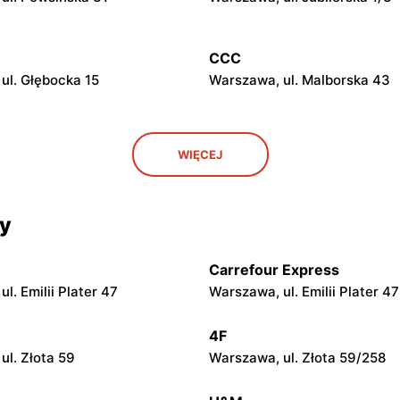
CCC
ul. Głębocka 15
Warszawa, ul. Malborska 43
CCC
WIĘCEJ
ul. Kazimierza Szpotańskiego
Łomianki, ul. Brukowa 25
cy
CCC
 ul. Jerzego Siwińskiego 2
Legionowo, ul. Marsz. Józefa
Piłsudskiego 31C
Carrefour Express
l. Emilii Plater 47
Warszawa, ul. Emilii Plater 47
CCC
. Kupiecka 2
Podkowa Leśna, ul. Gołębia 2
4F
ul. Złota 59
Warszawa, ul. Złota 59/258
CCC
azowiecki, ul. Królewska 48
Nowy Dwór Mazowiecki, ul. 