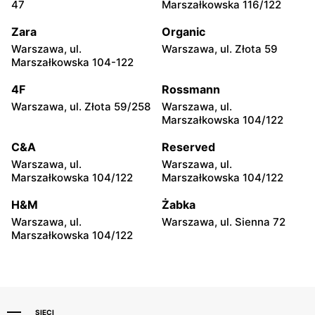
Legionowo, ul. Marsz.
Józefów, ul. 3 Maja 148
47
Marszałkowska 116/122
Józefa Piłsudskiego 31C
Zara
Organic
CCC
CCC
Warszawa, ul.
Warszawa, ul. Złota 59
Wołomin, ul. Geodetów 2
Otwock, ul. Kupiecka 2
Marszałkowska 104-122
CCC
CCC
4F
Rossmann
Podkowa Leśna, ul. Gołębia
Radzymin, ul. Konstytucji 3
Warszawa, ul. Złota 59/258
Warszawa, ul.
26
Maja 13
Marszałkowska 104/122
CCC
CCC
C&A
Reserved
Błonie, ul. Powstańców 12
Grodzisk Mazowiecki, ul.
Warszawa, ul.
Warszawa, ul.
Królewska 48
Marszałkowska 104/122
Marszałkowska 104/122
CCC
CCC
H&M
Żabka
Nowy Dwór Mazowiecki, ul.
Mińsk Mazowiecki, ul.
Warszawa, ul.
Warszawa, ul. Sienna 72
Warszawska 36
Warszawska 63A
Marszałkowska 104/122
SIECI