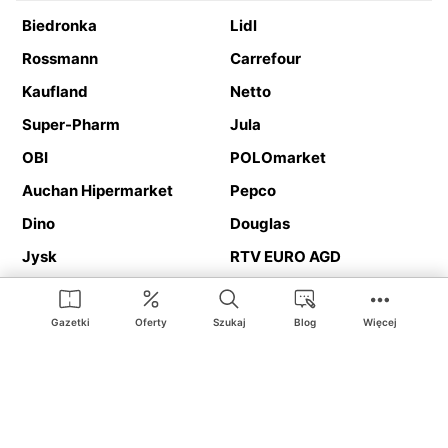
Biedronka
Lidl
Rossmann
Carrefour
Kaufland
Netto
Super-Pharm
Jula
OBI
POLOmarket
Auchan Hipermarket
Pepco
Dino
Douglas
Jysk
RTV EURO AGD
Action
Media Expert
Deichmann
Media Markt
Gazetki
Oferty
Szukaj
Blog
Więcej
Ding.pl to serwis internetowy prezentujący
gazetki promocyjne
oraz
katalogi
sklepów i dużych sieci handlowych. Dzięki
geolokalizacji otrzymasz przede wszystkim oferty sklepów, z
Twojego bliskiego otoczenia. Dodatkowo na stronie znajdziesz
adresy sklepów, więc w trakcie podróży bez problemu trafisz do