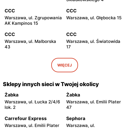
CCC
CCC
Warszawa, ul. Zgrupowania
Warszawa, ul. Głębocka 15
AK Kampinos 15
CCC
CCC
Warszawa, ul. Malborska
Warszawa, ul. Światowida
43
17
CCC
CCC
Stare Babice, ul.
Warszawa, ul. Kazimierza
WIĘCEJ
Warszawska 195 A
Szpotańskiego 4
CCC
CCC
Sklepy innych sieci w Twojej okolicy
Łomianki, ul. Brukowa 25
Janki, ul. Mszczonowska 3
Żabka
Żabka
CCC
CCC
Warszawa, ul. Łucka 2/4/6
Warszawa, ul. Emilii Plater
Pruszków, ul. Henryka
Legionowo, ul. Jerzego
lok. 2
47
Sienkiewicza 19
Siwińskiego 2
Carrefour Express
Sephora
CCC
CCC
Warszawa, ul. Emilii Plater
Warszawa, ul.