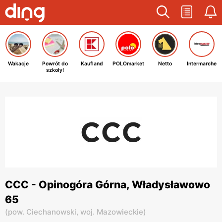
Wakacje
Powrót do
Kaufland
POLOmarket
Netto
Intermarche
szkoły!
CCC - Opinogóra Górna, Władysławowo
65
(
pow. Ciechanowski,
woj. Mazowieckie
)