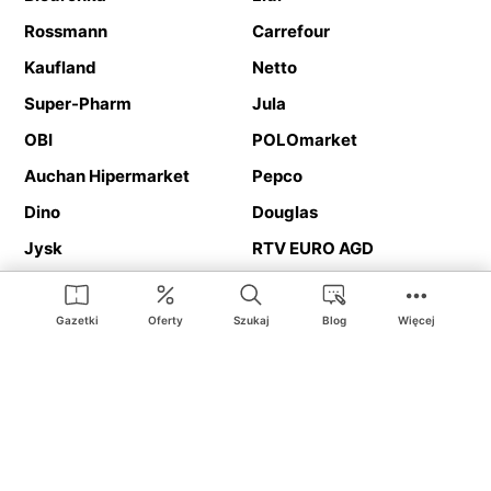
Rossmann
Carrefour
Kaufland
Netto
Super-Pharm
Jula
OBI
POLOmarket
Auchan Hipermarket
Pepco
Dino
Douglas
Jysk
RTV EURO AGD
Action
Media Expert
Deichmann
Media Markt
Gazetki
Oferty
Szukaj
Blog
Więcej
Ding.pl to serwis internetowy prezentujący
gazetki promocyjne
oraz
katalogi
sklepów i dużych sieci handlowych. Dzięki
geolokalizacji otrzymasz przede wszystkim oferty sklepów, z
Twojego bliskiego otoczenia. Dodatkowo na stronie znajdziesz
adresy sklepów, więc w trakcie podróży bez problemu trafisz do
ulubionego sklepu.