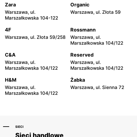
Zara
Organic
CCC
CCC
Warszawa, ul.
Warszawa, ul. Złota 59
Wołomin, ul. Geodetów 2
Otwock, ul. Kupiecka 2
Marszałkowska 104-122
CCC
CCC
4F
Rossmann
Podkowa Leśna, ul. Gołębia
Radzymin, ul. Konstytucji 3
Warszawa, ul. Złota 59/258
Warszawa, ul.
26
Maja 13
Marszałkowska 104/122
CCC
CCC
C&A
Reserved
Błonie, ul. Powstańców 12
Grodzisk Mazowiecki, ul.
Warszawa, ul.
Warszawa, ul.
Królewska 48
Marszałkowska 104/122
Marszałkowska 104/122
CCC
CCC
H&M
Żabka
Nowy Dwór Mazowiecki, ul.
Mińsk Mazowiecki, ul.
Warszawa, ul.
Warszawa, ul. Sienna 72
Warszawska 36
Warszawska 63A
Marszałkowska 104/122
SIECI
Sieci handlowe