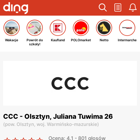
Wakacje
Powrót do
Kaufland
POLOmarket
Netto
Intermarche
szkoły!
CCC - Olsztyn, Juliana Tuwima 26
(
pow. Olsztyn,
woj. Warmińsko-mazurskie
)
Ocena: 4.1 - 801 głosów