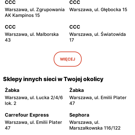
CCC
CCC
Warszawa, ul. Zgrupowania
Warszawa, ul. Głębocka 15
AK Kampinos 15
CCC
CCC
Warszawa, ul. Malborska
Warszawa, ul. Światowida
43
17
CCC
CCC
Stare Babice, ul.
Warszawa, ul. Kazimierza
WIĘCEJ
Warszawska 195 A
Szpotańskiego 4
CCC
CCC
Sklepy innych sieci w Twojej okolicy
Łomianki, ul. Brukowa 25
Janki, ul. Mszczonowska 3
Żabka
Żabka
CCC
CCC
Warszawa, ul. Łucka 2/4/6
Warszawa, ul. Emilii Plater
Pruszków, ul. Henryka
Legionowo, ul. Jerzego
lok. 2
47
Sienkiewicza 19
Siwińskiego 2
Carrefour Express
Sephora
CCC
CCC
Warszawa, ul. Emilii Plater
Warszawa, ul.
Legionowo, ul. Marsz.
Józefów, ul. 3 Maja 148
47
Marszałkowska 116/122
Józefa Piłsudskiego 31C