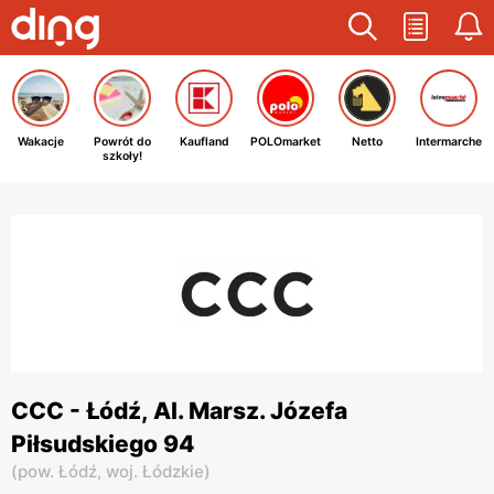
Wakacje
Powrót do
Kaufland
POLOmarket
Netto
Intermarche
szkoły!
CCC - Łódź, Al. Marsz. Józefa
Piłsudskiego 94
(
pow. Łódź,
woj. Łódzkie
)