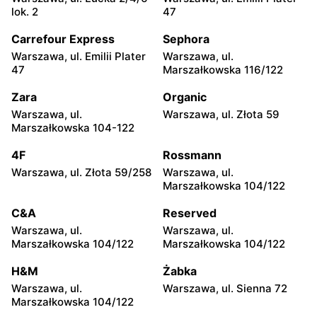
Pruszków, ul. Henryka
Legionowo, ul. Jerzego
lok. 2
47
Sienkiewicza 19
Siwińskiego 2
Carrefour Express
Sephora
CCC
CCC
Warszawa, ul. Emilii Plater
Warszawa, ul.
Legionowo, ul. Marsz.
Józefów, ul. 3 Maja 148
47
Marszałkowska 116/122
Józefa Piłsudskiego 31C
Zara
Organic
CCC
CCC
Warszawa, ul.
Warszawa, ul. Złota 59
Wołomin, ul. Geodetów 2
Otwock, ul. Kupiecka 2
Marszałkowska 104-122
CCC
CCC
4F
Rossmann
Podkowa Leśna, ul. Gołębia
Radzymin, ul. Konstytucji 3
Warszawa, ul. Złota 59/258
Warszawa, ul.
26
Maja 13
Marszałkowska 104/122
CCC
CCC
C&A
Reserved
Błonie, ul. Powstańców 12
Grodzisk Mazowiecki, ul.
Warszawa, ul.
Warszawa, ul.
Królewska 48
Marszałkowska 104/122
Marszałkowska 104/122
CCC
CCC
H&M
Żabka
Nowy Dwór Mazowiecki, ul.
Mińsk Mazowiecki, ul.
Warszawa, ul.
Warszawa, ul. Sienna 72
Warszawska 36
Warszawska 63A
Marszałkowska 104/122