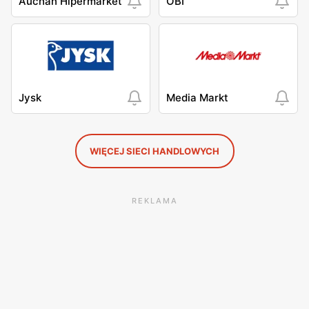
Auchan Hipermarket
OBI
Jysk
Media Markt
WIĘCEJ SIECI HANDLOWYCH
REKLAMA