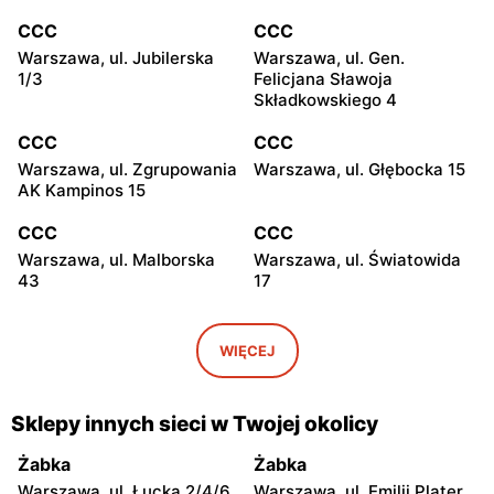
CCC
CCC
Warszawa, ul. Jubilerska
Warszawa, ul. Gen.
1/3
Felicjana Sławoja
Składkowskiego 4
CCC
CCC
Warszawa, ul. Zgrupowania
Warszawa, ul. Głębocka 15
AK Kampinos 15
CCC
CCC
Warszawa, ul. Malborska
Warszawa, ul. Światowida
43
17
CCC
CCC
Stare Babice, ul.
Warszawa, ul. Kazimierza
WIĘCEJ
Warszawska 195 A
Szpotańskiego 4
CCC
CCC
Sklepy innych sieci w Twojej okolicy
Łomianki, ul. Brukowa 25
Janki, ul. Mszczonowska 3
Żabka
Żabka
CCC
CCC
Warszawa, ul. Łucka 2/4/6
Warszawa, ul. Emilii Plater