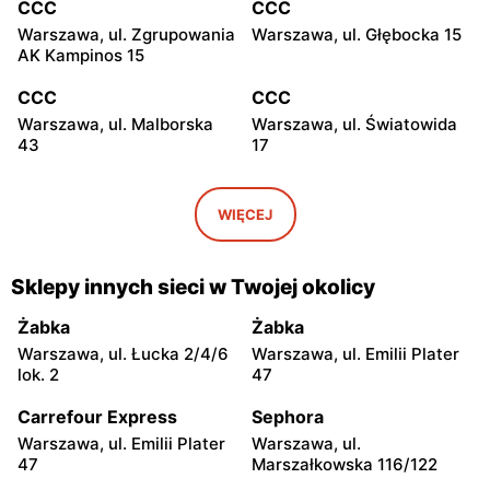
CCC
CCC
Warszawa, ul. Zgrupowania
Warszawa, ul. Głębocka 15
AK Kampinos 15
CCC
CCC
Warszawa, ul. Malborska
Warszawa, ul. Światowida
43
17
CCC
CCC
Stare Babice, ul.
Warszawa, ul. Kazimierza
WIĘCEJ
Warszawska 195 A
Szpotańskiego 4
CCC
CCC
Sklepy innych sieci w Twojej okolicy
Łomianki, ul. Brukowa 25
Janki, ul. Mszczonowska 3
Żabka
Żabka
CCC
CCC
Warszawa, ul. Łucka 2/4/6
Warszawa, ul. Emilii Plater
Pruszków, ul. Henryka
Legionowo, ul. Jerzego
lok. 2
47
Sienkiewicza 19
Siwińskiego 2
Carrefour Express
Sephora
CCC
CCC
Warszawa, ul. Emilii Plater
Warszawa, ul.
Legionowo, ul. Marsz.
Józefów, ul. 3 Maja 148
47
Marszałkowska 116/122
Józefa Piłsudskiego 31C