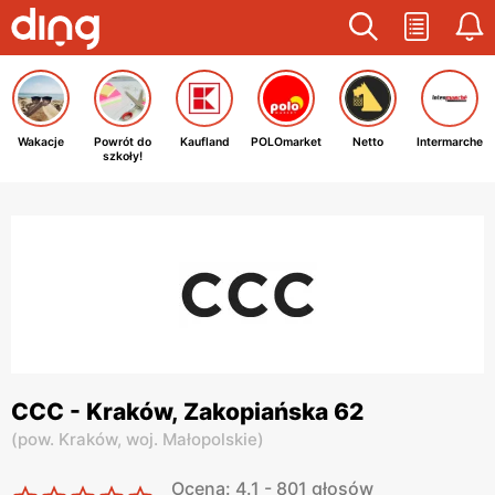
Wakacje
Powrót do
Kaufland
POLOmarket
Netto
Intermarche
szkoły!
CCC - Kraków, Zakopiańska 62
(
pow. Kraków,
woj. Małopolskie
)
Ocena: 4.1 - 801 głosów