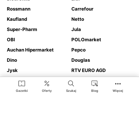
Rossmann
Carrefour
Kaufland
Netto
Super-Pharm
Jula
OBI
POLOmarket
Auchan Hipermarket
Pepco
Dino
Douglas
Jysk
RTV EURO AGD
Action
Media Expert
Deichmann
Media Markt
Gazetki
Oferty
Szukaj
Blog
Więcej
Ding.pl to serwis internetowy prezentujący
gazetki promocyjne
oraz
katalogi
sklepów i dużych sieci handlowych. Dzięki
geolokalizacji otrzymasz przede wszystkim oferty sklepów, z
Twojego bliskiego otoczenia. Dodatkowo na stronie znajdziesz
adresy sklepów, więc w trakcie podróży bez problemu trafisz do
ulubionego sklepu.