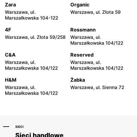
Zara
Organic
CCC
CCC
Warszawa, ul.
Warszawa, ul. Złota 59
Wołomin, ul. Geodetów 2
Otwock, ul. Kupiecka 2
Marszałkowska 104-122
CCC
CCC
4F
Rossmann
Podkowa Leśna, ul. Gołębia
Radzymin, ul. Konstytucji 3
Warszawa, ul. Złota 59/258
Warszawa, ul.
26
Maja 13
Marszałkowska 104/122
CCC
CCC
C&A
Reserved
Błonie, ul. Powstańców 12
Grodzisk Mazowiecki, ul.
Warszawa, ul.
Warszawa, ul.
Królewska 48
Marszałkowska 104/122
Marszałkowska 104/122
CCC
CCC
H&M
Żabka
Nowy Dwór Mazowiecki, ul.
Mińsk Mazowiecki, ul.
Warszawa, ul.
Warszawa, ul. Sienna 72
Warszawska 36
Warszawska 63A
Marszałkowska 104/122
SIECI
Sieci handlowe