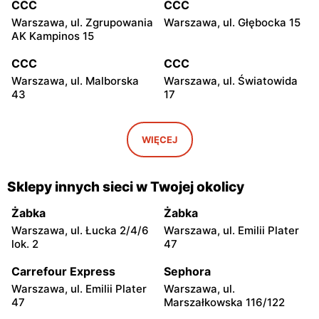
CCC
CCC
Warszawa, ul. Zgrupowania
Warszawa, ul. Głębocka 15
AK Kampinos 15
CCC
CCC
Warszawa, ul. Malborska
Warszawa, ul. Światowida
43
17
CCC
CCC
Stare Babice, ul.
Warszawa, ul. Kazimierza
WIĘCEJ
Warszawska 195 A
Szpotańskiego 4
CCC
CCC
Sklepy innych sieci w Twojej okolicy
Łomianki, ul. Brukowa 25
Janki, ul. Mszczonowska 3
Żabka
Żabka
CCC
CCC
Warszawa, ul. Łucka 2/4/6
Warszawa, ul. Emilii Plater
Pruszków, ul. Henryka
Legionowo, ul. Jerzego
lok. 2
47
Sienkiewicza 19
Siwińskiego 2
Carrefour Express
Sephora
CCC
CCC
Warszawa, ul. Emilii Plater
Warszawa, ul.
Legionowo, ul. Marsz.
Józefów, ul. 3 Maja 148
47
Marszałkowska 116/122
Józefa Piłsudskiego 31C