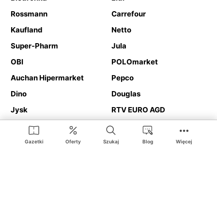
Rossmann
Carrefour
Kaufland
Netto
Super-Pharm
Jula
OBI
POLOmarket
Auchan Hipermarket
Pepco
Dino
Douglas
Jysk
RTV EURO AGD
Action
Media Expert
Deichmann
Media Markt
Gazetki
Oferty
Szukaj
Blog
Więcej
Ding.pl to serwis internetowy prezentujący
gazetki promocyjne
oraz
katalogi
sklepów i dużych sieci handlowych. Dzięki
geolokalizacji otrzymasz przede wszystkim oferty sklepów, z
Twojego bliskiego otoczenia. Dodatkowo na stronie znajdziesz
adresy sklepów, więc w trakcie podróży bez problemu trafisz do
ulubionego sklepu.