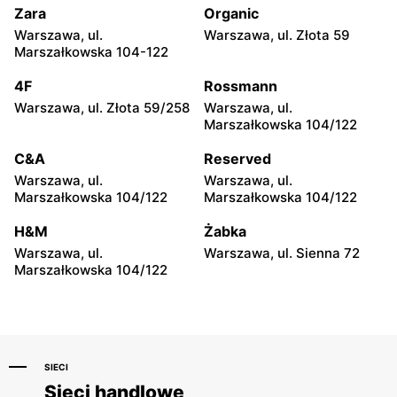
Zara
Organic
CCC
CCC
Warszawa, ul.
Warszawa, ul. Złota 59
Wołomin, ul. Geodetów 2
Otwock, ul. Kupiecka 2
Marszałkowska 104-122
CCC
CCC
4F
Rossmann
Podkowa Leśna, ul. Gołębia
Radzymin, ul. Konstytucji 3
Warszawa, ul. Złota 59/258
Warszawa, ul.
26
Maja 13
Marszałkowska 104/122
CCC
CCC
C&A
Reserved
Błonie, ul. Powstańców 12
Grodzisk Mazowiecki, ul.
Warszawa, ul.
Warszawa, ul.
Królewska 48
Marszałkowska 104/122
Marszałkowska 104/122
CCC
CCC
H&M
Żabka
Nowy Dwór Mazowiecki, ul.
Mińsk Mazowiecki, ul.
Warszawa, ul.
Warszawa, ul. Sienna 72
Warszawska 36
Warszawska 63A
Marszałkowska 104/122
SIECI
Sieci handlowe