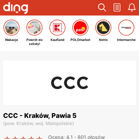
Wakacje
Powrót do
Kaufland
POLOmarket
Netto
Intermarche
szkoły!
CCC - Kraków, Pawia 5
(
pow. Kraków,
woj. Małopolskie
)
Ocena: 4.1 - 801 głosów