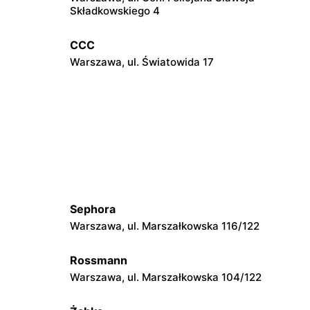
Składkowskiego 4
CCC
Warszawa, ul. Światowida 17
CCC
Janki, ul. Mszczonowska 3
CCC
Józefów, ul. 3 Maja 148
Sephora
Warszawa, ul. Marszałkowska 116/122
CCC
6
Radzymin, ul. Konstytucji 3 Maja 13
Rossmann
Warszawa, ul. Marszałkowska 104/122
CCC
Warszawska
Mińsk Mazowiecki, ul. Warszawska 63A