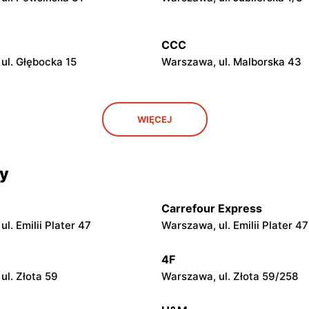
CCC
ul. Głębocka 15
Warszawa, ul. Malborska 43
CCC
WIĘCEJ
ul. Kazimierza Szpotańskiego
Łomianki, ul. Brukowa 25
cy
CCC
 ul. Jerzego Siwińskiego 2
Legionowo, ul. Marsz. Józefa
Piłsudskiego 31C
Carrefour Express
l. Emilii Plater 47
Warszawa, ul. Emilii Plater 47
CCC
. Kupiecka 2
Podkowa Leśna, ul. Gołębia 2
4F
ul. Złota 59
Warszawa, ul. Złota 59/258
CCC
azowiecki, ul. Królewska 48
Nowy Dwór Mazowiecki, ul. 