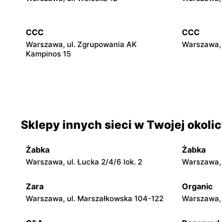
CCC
CCC
Warszawa, ul. Zgrupowania AK
Warszawa, 
Kampinos 15
CCC
CCC
Stare Babice, ul. Warszawska 195 A
Warszawa, 
4
Sklepy innych sieci w Twojej okoli
CCC
CCC
Pruszków, ul. Henryka Sienkiewicza 19
Legionowo,
Żabka
Żabka
Warszawa, ul. Łucka 2/4/6 lok. 2
Warszawa, u
CCC
CCC
Wołomin, ul. Geodetów 2
Otwock, ul
Zara
Organic
Warszawa, ul. Marszałkowska 104-122
Warszawa, 
CCC
CCC
Błonie, ul. Powstańców 12
Grodzisk M