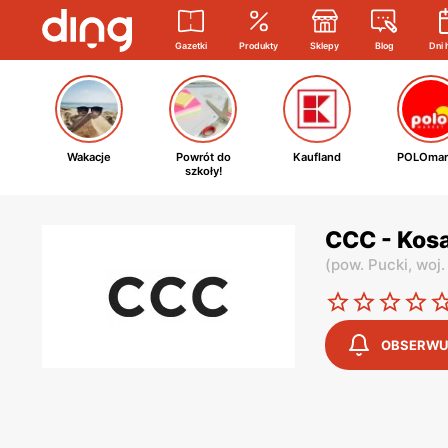
Gazetki
Produkty
Sklepy
Blog
Dni 
Wakacje
Powrót do
Kaufland
POLOmar
szkoły!
CCC - Kos
(
pow. Pucki,
woj.
OBSERWU