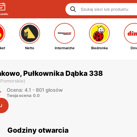
handlu
ket
Netto
Intermarche
Biedronka
Din
akowo, Pułkownika Dąbka 338
 Pomorskie
)
Ocena: 4.1 - 801 głosów
Twoja ocena: 0.0
J
Godziny otwarcia