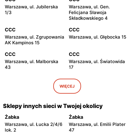
Warszawa, ul. Jubilerska
Warszawa, ul. Gen.
1/3
Felicjana Sławoja
Składkowskiego 4
CCC
CCC
Warszawa, ul. Zgrupowania
Warszawa, ul. Głębocka 15
AK Kampinos 15
CCC
CCC
Warszawa, ul. Malborska
Warszawa, ul. Światowida
43
17
CCC
CCC
Stare Babice, ul.
Warszawa, ul. Kazimierza
WIĘCEJ
Warszawska 195 A
Szpotańskiego 4
CCC
CCC
Sklepy innych sieci w Twojej okolicy
Łomianki, ul. Brukowa 25
Janki, ul. Mszczonowska 3
Żabka
Żabka
CCC
CCC
Warszawa, ul. Łucka 2/4/6
Warszawa, ul. Emilii Plater
Pruszków, ul. Henryka
Legionowo, ul. Jerzego
lok. 2
47