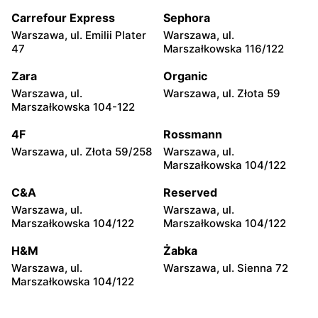
Sienkiewicza 19
Siwińskiego 2
Carrefour Express
Sephora
CCC
CCC
Warszawa, ul. Emilii Plater
Warszawa, ul.
Legionowo, ul. Marsz.
Józefów, ul. 3 Maja 148
47
Marszałkowska 116/122
Józefa Piłsudskiego 31C
Zara
Organic
CCC
CCC
Warszawa, ul.
Warszawa, ul. Złota 59
Wołomin, ul. Geodetów 2
Otwock, ul. Kupiecka 2
Marszałkowska 104-122
CCC
CCC
4F
Rossmann
Podkowa Leśna, ul. Gołębia
Radzymin, ul. Konstytucji 3
Warszawa, ul. Złota 59/258
Warszawa, ul.
26
Maja 13
Marszałkowska 104/122
CCC
CCC
C&A
Reserved
Błonie, ul. Powstańców 12
Grodzisk Mazowiecki, ul.
Warszawa, ul.
Warszawa, ul.
Królewska 48
Marszałkowska 104/122
Marszałkowska 104/122
CCC
CCC
H&M
Żabka
Nowy Dwór Mazowiecki, ul.
Mińsk Mazowiecki, ul.
Warszawa, ul.
Warszawa, ul. Sienna 72
Warszawska 36
Warszawska 63A
Marszałkowska 104/122