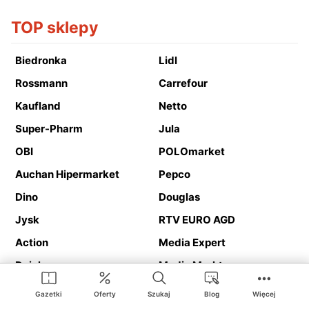
TOP sklepy
Biedronka
Lidl
Rossmann
Carrefour
Kaufland
Netto
Super-Pharm
Jula
OBI
POLOmarket
Auchan Hipermarket
Pepco
Dino
Douglas
Jysk
RTV EURO AGD
Action
Media Expert
Deichmann
Media Markt
Gazetki
Oferty
Szukaj
Blog
Więcej
Ding.pl to serwis internetowy prezentujący
gazetki promocyjne