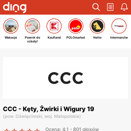
Wakacje
Powrót do
Kaufland
POLOmarket
Netto
Intermarche
szkoły!
CCC - Kęty, Żwirki i Wigury 19
(
pow. Oświęcimski,
woj. Małopolskie
)
Ocena: 4.1 - 801 głosów