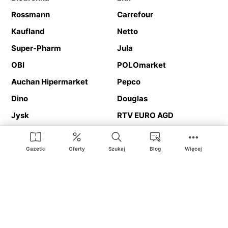
Rossmann
Carrefour
Kaufland
Netto
Super-Pharm
Jula
OBI
POLOmarket
Auchan Hipermarket
Pepco
Dino
Douglas
Jysk
RTV EURO AGD
Action
Media Expert
Deichmann
Media Markt
Gazetki
Oferty
Szukaj
Blog
Więcej
Ding.pl to serwis internetowy prezentujący
gazetki promocyjne
oraz
katalogi
sklepów i dużych sieci handlowych. Dzięki
geolokalizacji otrzymasz przede wszystkim oferty sklepów, z
Twojego bliskiego otoczenia. Dodatkowo na stronie znajdziesz
adresy sklepów, więc w trakcie podróży bez problemu trafisz do
ulubionego sklepu.