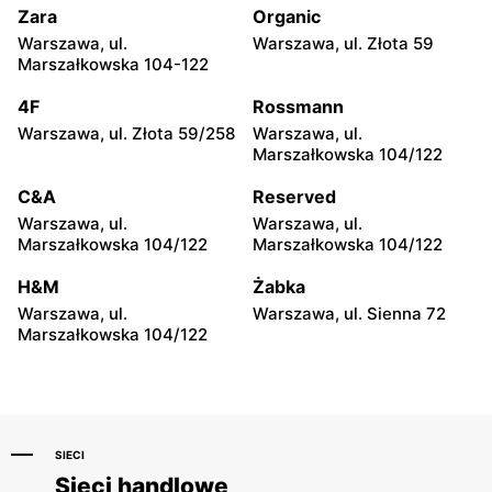
Zara
Organic
CCC
CCC
Warszawa, ul.
Warszawa, ul. Złota 59
Wołomin, ul. Geodetów 2
Otwock, ul. Kupiecka 2
Marszałkowska 104-122
CCC
CCC
4F
Rossmann
Podkowa Leśna, ul. Gołębia
Radzymin, ul. Konstytucji 3
Warszawa, ul. Złota 59/258
Warszawa, ul.
26
Maja 13
Marszałkowska 104/122
CCC
CCC
C&A
Reserved
Błonie, ul. Powstańców 12
Grodzisk Mazowiecki, ul.
Warszawa, ul.
Warszawa, ul.
Królewska 48
Marszałkowska 104/122
Marszałkowska 104/122
CCC
CCC
H&M
Żabka
Nowy Dwór Mazowiecki, ul.
Mińsk Mazowiecki, ul.
Warszawa, ul.
Warszawa, ul. Sienna 72
Warszawska 36
Warszawska 63A
Marszałkowska 104/122
SIECI
Sieci handlowe