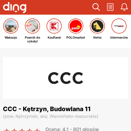
Wakacje
Powrót do
Kaufland
POLOmarket
Netto
Intermarche
szkoły!
CCC - Kętrzyn, Budowlana 11
(
pow. Kętrzyński,
woj. Warmińsko-mazurskie
)
Ocena: 4.1 - 801 głosów