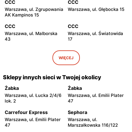
CCC
CCC
Warszawa, ul. Zgrupowania
Warszawa, ul. Głębocka 15
AK Kampinos 15
CCC
CCC
Warszawa, ul. Malborska
Warszawa, ul. Światowida
43
17
CCC
CCC
Stare Babice, ul.
Warszawa, ul. Kazimierza
WIĘCEJ
Warszawska 195 A
Szpotańskiego 4
CCC
CCC
Sklepy innych sieci w Twojej okolicy
Łomianki, ul. Brukowa 25
Janki, ul. Mszczonowska 3
Żabka
Żabka
CCC
CCC
Warszawa, ul. Łucka 2/4/6
Warszawa, ul. Emilii Plater
Pruszków, ul. Henryka
Legionowo, ul. Jerzego
lok. 2
47
Sienkiewicza 19
Siwińskiego 2
Carrefour Express
Sephora
CCC
CCC
Warszawa, ul. Emilii Plater
Warszawa, ul.
Legionowo, ul. Marsz.
Józefów, ul. 3 Maja 148
47
Marszałkowska 116/122
Józefa Piłsudskiego 31C