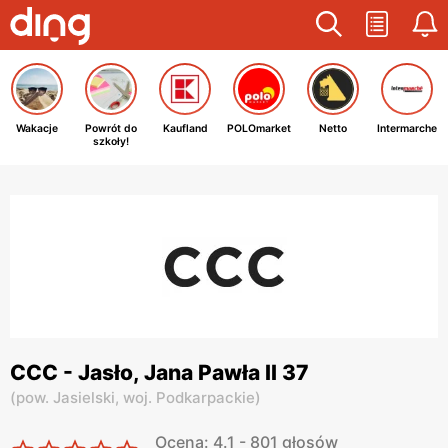
Wakacje
Powrót do
Kaufland
POLOmarket
Netto
Intermarche
szkoły!
CCC - Jasło, Jana Pawła II 37
(
pow. Jasielski,
woj. Podkarpackie
)
Ocena: 4.1 - 801 głosów