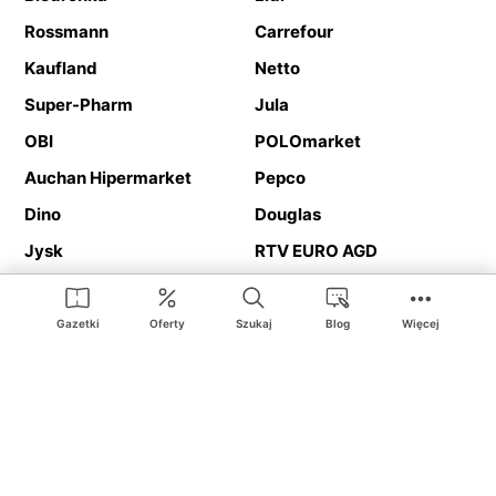
Rossmann
Carrefour
Kaufland
Netto
Super-Pharm
Jula
OBI
POLOmarket
Auchan Hipermarket
Pepco
Dino
Douglas
Jysk
RTV EURO AGD
Action
Media Expert
Deichmann
Media Markt
Gazetki
Oferty
Szukaj
Blog
Więcej
Ding.pl to serwis internetowy prezentujący
gazetki promocyjne
oraz
katalogi
sklepów i dużych sieci handlowych. Dzięki
geolokalizacji otrzymasz przede wszystkim oferty sklepów, z
Twojego bliskiego otoczenia. Dodatkowo na stronie znajdziesz
adresy sklepów, więc w trakcie podróży bez problemu trafisz do
ulubionego sklepu.