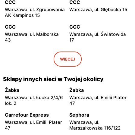
CCC
CCC
Warszawa, ul. Zgrupowania
Warszawa, ul. Głębocka 15
AK Kampinos 15
CCC
CCC
Warszawa, ul. Malborska
Warszawa, ul. Światowida
43
17
CCC
CCC
Stare Babice, ul.
Warszawa, ul. Kazimierza
WIĘCEJ
Warszawska 195 A
Szpotańskiego 4
CCC
CCC
Sklepy innych sieci w Twojej okolicy
Łomianki, ul. Brukowa 25
Janki, ul. Mszczonowska 3
Żabka
Żabka
CCC
CCC
Warszawa, ul. Łucka 2/4/6
Warszawa, ul. Emilii Plater
Pruszków, ul. Henryka
Legionowo, ul. Jerzego
lok. 2
47
Sienkiewicza 19
Siwińskiego 2
Carrefour Express
Sephora
CCC
CCC
Warszawa, ul. Emilii Plater
Warszawa, ul.
Legionowo, ul. Marsz.
Józefów, ul. 3 Maja 148
47
Marszałkowska 116/122
Józefa Piłsudskiego 31C