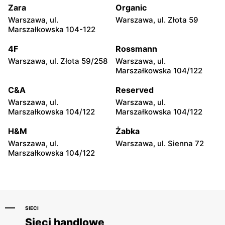
Zara
Organic
CCC
CCC
Warszawa, ul.
Warszawa, ul. Złota 59
Wołomin, ul. Geodetów 2
Otwock, ul. Kupiecka 2
Marszałkowska 104-122
CCC
CCC
4F
Rossmann
Podkowa Leśna, ul. Gołębia
Radzymin, ul. Konstytucji 3
Warszawa, ul. Złota 59/258
Warszawa, ul.
26
Maja 13
Marszałkowska 104/122
CCC
CCC
C&A
Reserved
Błonie, ul. Powstańców 12
Grodzisk Mazowiecki, ul.
Warszawa, ul.
Warszawa, ul.
Królewska 48
Marszałkowska 104/122
Marszałkowska 104/122
CCC
CCC
H&M
Żabka
Nowy Dwór Mazowiecki, ul.
Mińsk Mazowiecki, ul.
Warszawa, ul.
Warszawa, ul. Sienna 72
Warszawska 36
Warszawska 63A
Marszałkowska 104/122
SIECI
Sieci handlowe