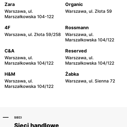
Zara
Organic
CCC
CCC
Warszawa, ul.
Warszawa, ul. Złota 59
Wołomin, ul. Geodetów 2
Otwock, ul. Kupiecka 2
Marszałkowska 104-122
CCC
CCC
4F
Rossmann
Podkowa Leśna, ul. Gołębia
Radzymin, ul. Konstytucji 3
Warszawa, ul. Złota 59/258
Warszawa, ul.
26
Maja 13
Marszałkowska 104/122
CCC
CCC
C&A
Reserved
Błonie, ul. Powstańców 12
Grodzisk Mazowiecki, ul.
Warszawa, ul.
Warszawa, ul.
Królewska 48
Marszałkowska 104/122
Marszałkowska 104/122
CCC
CCC
H&M
Żabka
Nowy Dwór Mazowiecki, ul.
Mińsk Mazowiecki, ul.
Warszawa, ul.
Warszawa, ul. Sienna 72
Warszawska 36
Warszawska 63A
Marszałkowska 104/122
SIECI
Sieci handlowe