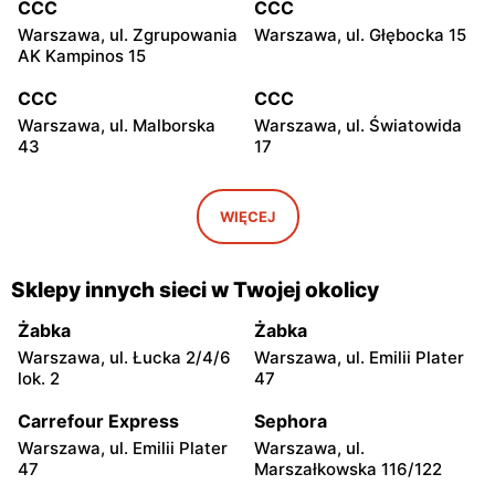
CCC
CCC
Warszawa, ul. Zgrupowania
Warszawa, ul. Głębocka 15
AK Kampinos 15
CCC
CCC
Warszawa, ul. Malborska
Warszawa, ul. Światowida
43
17
CCC
CCC
Stare Babice, ul.
Warszawa, ul. Kazimierza
WIĘCEJ
Warszawska 195 A
Szpotańskiego 4
CCC
CCC
Sklepy innych sieci w Twojej okolicy
Łomianki, ul. Brukowa 25
Janki, ul. Mszczonowska 3
Żabka
Żabka
CCC
CCC
Warszawa, ul. Łucka 2/4/6
Warszawa, ul. Emilii Plater
Pruszków, ul. Henryka
Legionowo, ul. Jerzego
lok. 2
47
Sienkiewicza 19
Siwińskiego 2
Carrefour Express
Sephora
CCC
CCC
Warszawa, ul. Emilii Plater
Warszawa, ul.
Legionowo, ul. Marsz.
Józefów, ul. 3 Maja 148
47
Marszałkowska 116/122
Józefa Piłsudskiego 31C