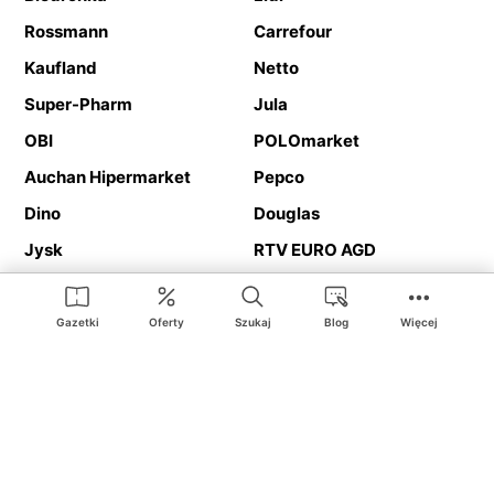
Rossmann
Carrefour
Kaufland
Netto
Super-Pharm
Jula
OBI
POLOmarket
Auchan Hipermarket
Pepco
Dino
Douglas
Jysk
RTV EURO AGD
Action
Media Expert
Deichmann
Media Markt
Gazetki
Oferty
Szukaj
Blog
Więcej
Ding.pl to serwis internetowy prezentujący
gazetki promocyjne
oraz
katalogi
sklepów i dużych sieci handlowych. Dzięki
geolokalizacji otrzymasz przede wszystkim oferty sklepów, z
Twojego bliskiego otoczenia. Dodatkowo na stronie znajdziesz
adresy sklepów, więc w trakcie podróży bez problemu trafisz do
ulubionego sklepu.