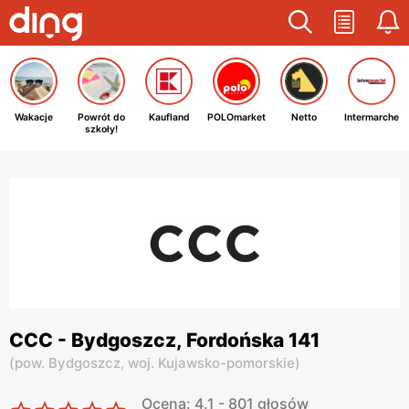
Wakacje
Powrót do
Kaufland
POLOmarket
Netto
Intermarche
szkoły!
CCC - Bydgoszcz, Fordońska 141
(
pow. Bydgoszcz,
woj. Kujawsko-pomorskie
)
Ocena: 4.1 - 801 głosów