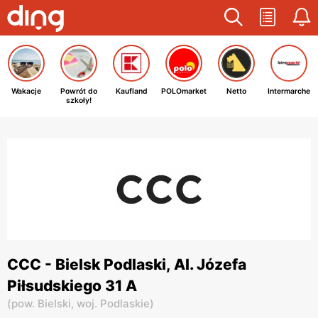
Wakacje
Powrót do
Kaufland
POLOmarket
Netto
Intermarche
szkoły!
CCC - Bielsk Podlaski, Al. Józefa
Piłsudskiego 31 A
(
pow. Bielski,
woj. Podlaskie
)