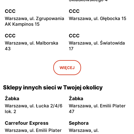
CCC
CCC
Warszawa, ul. Zgrupowania
Warszawa, ul. Głębocka 15
AK Kampinos 15
CCC
CCC
Warszawa, ul. Malborska
Warszawa, ul. Światowida
43
17
CCC
CCC
Stare Babice, ul.
Warszawa, ul. Kazimierza
WIĘCEJ
Warszawska 195 A
Szpotańskiego 4
CCC
CCC
Sklepy innych sieci w Twojej okolicy
Łomianki, ul. Brukowa 25
Janki, ul. Mszczonowska 3
Żabka
Żabka
CCC
CCC
Warszawa, ul. Łucka 2/4/6
Warszawa, ul. Emilii Plater
Pruszków, ul. Henryka
Legionowo, ul. Jerzego
lok. 2
47
Sienkiewicza 19
Siwińskiego 2
Carrefour Express
Sephora
CCC
CCC
Warszawa, ul. Emilii Plater
Warszawa, ul.