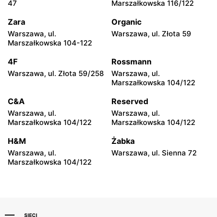
Legionowo, ul. Marsz.
Józefów, ul. 3 Maja 148
47
Marszałkowska 116/122
Józefa Piłsudskiego 31C
Zara
Organic
CCC
CCC
Warszawa, ul.
Warszawa, ul. Złota 59
Wołomin, ul. Geodetów 2
Otwock, ul. Kupiecka 2
Marszałkowska 104-122
CCC
CCC
4F
Rossmann
Podkowa Leśna, ul. Gołębia
Radzymin, ul. Konstytucji 3
Warszawa, ul. Złota 59/258
Warszawa, ul.
26
Maja 13
Marszałkowska 104/122
CCC
CCC
C&A
Reserved
Błonie, ul. Powstańców 12
Grodzisk Mazowiecki, ul.
Warszawa, ul.
Warszawa, ul.
Królewska 48
Marszałkowska 104/122
Marszałkowska 104/122
CCC
CCC
H&M
Żabka
Nowy Dwór Mazowiecki, ul.
Mińsk Mazowiecki, ul.
Warszawa, ul.
Warszawa, ul. Sienna 72
Warszawska 36
Warszawska 63A
Marszałkowska 104/122
SIECI