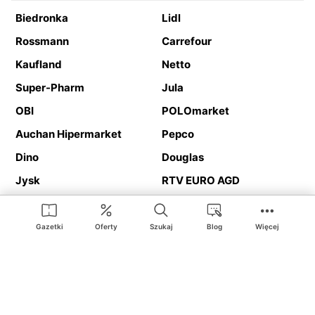
Biedronka
Lidl
Rossmann
Carrefour
Kaufland
Netto
Super-Pharm
Jula
OBI
POLOmarket
Auchan Hipermarket
Pepco
Dino
Douglas
Jysk
RTV EURO AGD
Action
Media Expert
Deichmann
Media Markt
Gazetki
Oferty
Szukaj
Blog
Więcej
Ding.pl to serwis internetowy prezentujący
gazetki promocyjne
oraz
katalogi
sklepów i dużych sieci handlowych. Dzięki
geolokalizacji otrzymasz przede wszystkim oferty sklepów, z
Twojego bliskiego otoczenia. Dodatkowo na stronie znajdziesz
adresy sklepów, więc w trakcie podróży bez problemu trafisz do