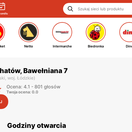
handlu
ket
Netto
Intermarche
Biedronka
Din
hatów, Bawełniana 7
ski,
woj. Łódzkie
)
Ocena: 4.1 - 801 głosów
Twoja ocena: 0.0
J
Godziny otwarcia