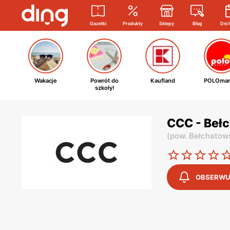
Gazetki
Produkty
Sklepy
Blog
Dni 
Wakacje
Powrót do
Kaufland
POLOmar
szkoły!
CCC - Bełc
(
pow. Bełchatow
OBSERWU