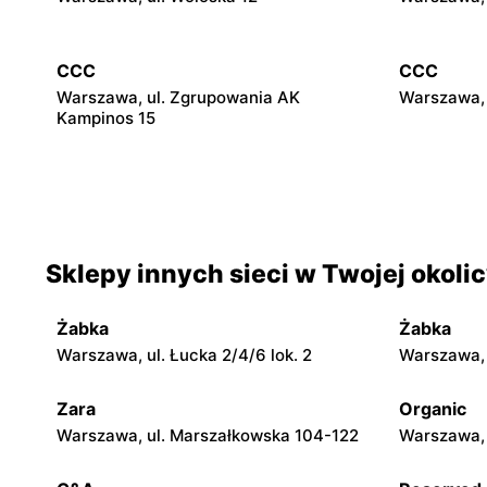
CCC
CCC
Warszawa, ul. Zgrupowania AK
Warszawa, 
Kampinos 15
CCC
CCC
Stare Babice, ul. Warszawska 195 A
Warszawa, 
4
Sklepy innych sieci w Twojej okoli
CCC
CCC
Pruszków, ul. Henryka Sienkiewicza 19
Legionowo,
Żabka
Żabka
Warszawa, ul. Łucka 2/4/6 lok. 2
Warszawa, u
CCC
CCC
Wołomin, ul. Geodetów 2
Otwock, ul
Zara
Organic
Warszawa, ul. Marszałkowska 104-122
Warszawa, 
CCC
CCC
Błonie, ul. Powstańców 12
Grodzisk M