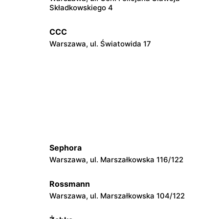
Składkowskiego 4
CCC
Warszawa, ul. Światowida 17
CCC
Janki, ul. Mszczonowska 3
CCC
Józefów, ul. 3 Maja 148
Sephora
Warszawa, ul. Marszałkowska 116/122
CCC
6
Radzymin, ul. Konstytucji 3 Maja 13
Rossmann
Warszawa, ul. Marszałkowska 104/122
CCC
Warszawska
Mińsk Mazowiecki, ul. Warszawska 63A