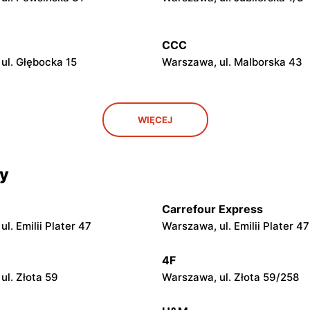
CCC
ul. Głębocka 15
Warszawa, ul. Malborska 43
CCC
WIĘCEJ
ul. Kazimierza Szpotańskiego
Łomianki, ul. Brukowa 25
cy
CCC
 ul. Jerzego Siwińskiego 2
Legionowo, ul. Marsz. Józefa
Piłsudskiego 31C
Carrefour Express
l. Emilii Plater 47
Warszawa, ul. Emilii Plater 47
CCC
. Kupiecka 2
Podkowa Leśna, ul. Gołębia 2
4F
ul. Złota 59
Warszawa, ul. Złota 59/258
CCC
azowiecki, ul. Królewska 48
Nowy Dwór Mazowiecki, ul. 