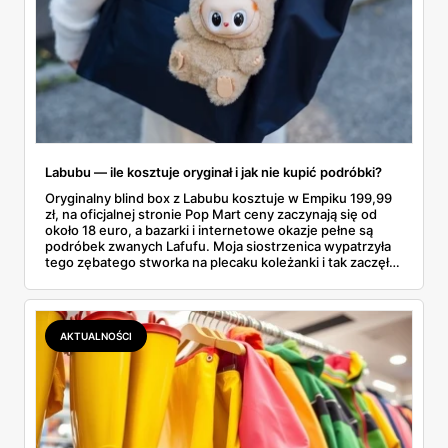
Labubu — ile kosztuje oryginał i jak nie kupić podróbki?
Oryginalny blind box z Labubu kosztuje w Empiku 199,99
zł, na oficjalnej stronie Pop Mart ceny zaczynają się od
około 18 euro, a bazarki i internetowe okazje pełne są
podróbek zwanych Lafufu. Moja siostrzenica wypatrzyła
tego zębatego stworka na plecaku koleżanki i tak zaczęło
się rodzinne śledztwo: co to właściwie jest, ile naprawdę
kosztuje i po czym poznać, że sprzedawca nie wciska nam
podróbki. Spisałam wszystko, czego się dowiedziałam —
łącznie z jedną wpadką, o której za chwilę.
AKTUALNOŚCI