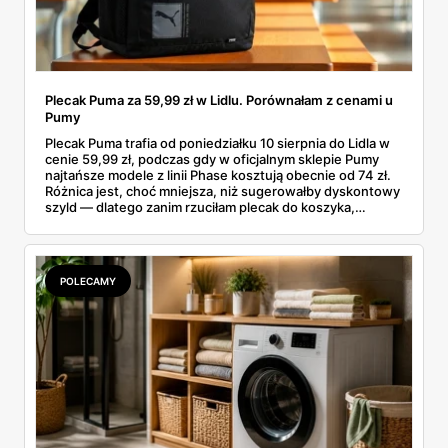
Plecak Puma za 59,99 zł w Lidlu. Porównałam z cenami u
Pumy
Plecak Puma trafia od poniedziałku 10 sierpnia do Lidla w
cenie 59,99 zł, podczas gdy w oficjalnym sklepie Pumy
najtańsze modele z linii Phase kosztują obecnie od 74 zł.
Różnica jest, choć mniejsza, niż sugerowałby dyskontowy
szyld — dlatego zanim rzuciłam plecak do koszyka,
rozłożyłam ceny na czynniki pierwsze. Poniżej cała
rozpiska: co dokładnie sprzedaje Lidl, ile kosztują
odpowiedniki u producenta i komu ten zakup naprawdę
się opłaci.
POLECAMY