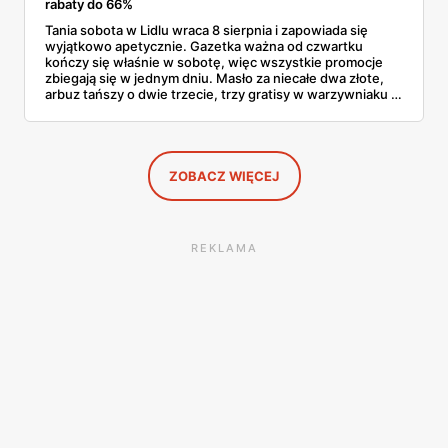
rabaty do 66%
Tania sobota w Lidlu wraca 8 sierpnia i zapowiada się
wyjątkowo apetycznie. Gazetka ważna od czwartku
kończy się właśnie w sobotę, więc wszystkie promocje
zbiegają się w jednym dniu. Masło za niecałe dwa złote,
arbuz tańszy o dwie trzecie, trzy gratisy w warzywniaku i
jedna oferta działająca wyłącznie w sobotę. Przejrzałam
całą sobotnią gazetkę Lidla strona po stronie i wybrałam
to, co naprawdę się opłaca.
ZOBACZ WIĘCEJ
REKLAMA