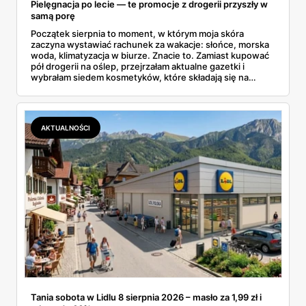
Pielęgnacja po lecie — te promocje z drogerii przyszły w
samą porę
Początek sierpnia to moment, w którym moja skóra
zaczyna wystawiać rachunek za wakacje: słońce, morska
woda, klimatyzacja w biurze. Znacie to. Zamiast kupować
pół drogerii na oślep, przejrzałam aktualne gazetki i
wybrałam siedem kosmetyków, które składają się na
sensowny plan regeneracji — od peelingu za 21,95 zł po
dermokosmetyki Vichy. Wszystkie ceny sprawdziłam w
ofertach, terminy też.
AKTUALNOŚCI
Tania sobota w Lidlu 8 sierpnia 2026 – masło za 1,99 zł i