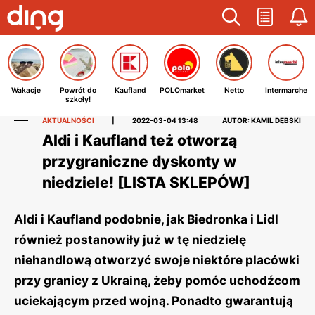
Wakacje
Powrót do
Kaufland
POLOmarket
Netto
Intermarche
szkoły!
AKTUALNOŚCI
|
2022-03-04 13:48
AUTOR: KAMIL DĘBSKI
Aldi i Kaufland też otworzą
przygraniczne dyskonty w
niedziele! [LISTA SKLEPÓW]
Aldi i Kaufland podobnie, jak Biedronka i Lidl
również postanowiły już w tę niedzielę
niehandlową otworzyć swoje niektóre placówki
przy granicy z Ukrainą, żeby pomóc uchodźcom
uciekającym przed wojną. Ponadto gwarantują