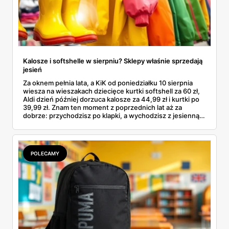
Kalosze i softshelle w sierpniu? Sklepy właśnie sprzedają
jesień
Za oknem pełnia lata, a KiK od poniedziałku 10 sierpnia
wiesza na wieszakach dziecięce kurtki softshell za 60 zł,
Aldi dzień później dorzuca kalosze za 44,99 zł i kurtki po
39,99 zł. Znam ten moment z poprzednich lat aż za
dobrze: przychodzisz po klapki, a wychodzisz z jesienną
garderobą dla całej rodziny. Sprawdziłam, co dokładnie
pojawi się w gazetkach w przyszłym tygodniu i czy jest
sens kupować jesień, zanim skończą się wakacje.
POLECAMY