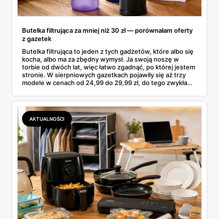
Butelka filtrująca za mniej niż 30 zł — porównałam oferty
z gazetek
Butelka filtrująca to jeden z tych gadżetów, które albo się
kocha, albo ma za zbędny wymysł. Ja swoją noszę w
torbie od dwóch lat, więc łatwo zgadnąć, po której jestem
stronie. W sierpniowych gazetkach pojawiły się aż trzy
modele w cenach od 24,99 do 29,99 zł, do tego zwykła
butelka za 14,99 zł dla nieprzekonanych. Sprawdziłam
wszystkie oferty i policzyłam, kiedy taki zakup faktycznie
się opłaca.
AKTUALNOŚCI