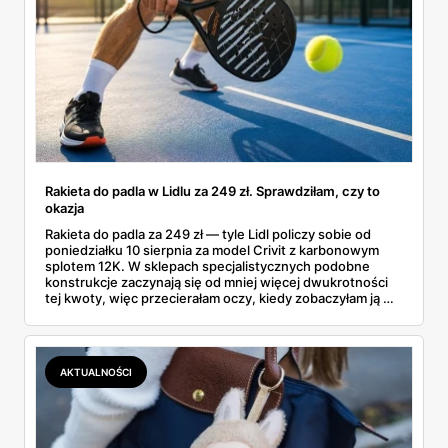
Rakieta do padla w Lidlu za 249 zł. Sprawdziłam, czy to
okazja
Rakieta do padla za 249 zł — tyle Lidl policzy sobie od
poniedziałku 10 sierpnia za model Crivit z karbonowym
splotem 12K. W sklepach specjalistycznych podobne
konstrukcje zaczynają się od mniej więcej dwukrotności
tej kwoty, więc przecierałam oczy, kiedy zobaczyłam ją w
gazetce między dresami a wkrętarką. Padel to dziś
najszybciej rosnący sport w Polsce: kortów przybywa
lawinowo, a chętnych jeszcze szybciej. Sprawdziłam, co
dokładnie dostajemy za te pieniądze i komu taka rakieta
AKTUALNOŚCI
faktycznie wystarczy.