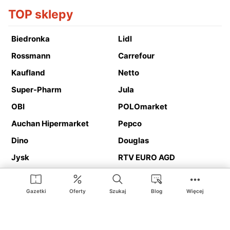
TOP sklepy
Biedronka
Lidl
Rossmann
Carrefour
Kaufland
Netto
Super-Pharm
Jula
OBI
POLOmarket
Auchan Hipermarket
Pepco
Dino
Douglas
Jysk
RTV EURO AGD
Action
Media Expert
Deichmann
Media Markt
Gazetki
Oferty
Szukaj
Blog
Więcej
Ding.pl to serwis internetowy prezentujący
gazetki promocyjne
oraz
katalogi
sklepów i dużych sieci handlowych. Dzięki