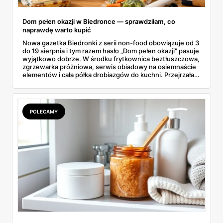
Dom pełen okazji w Biedronce — sprawdziłam, co
naprawdę warto kupić
Nowa gazetka Biedronki z serii non-food obowiązuje od 3
do 19 sierpnia i tym razem hasło „Dom pełen okazji" pasuje
wyjątkowo dobrze. W środku frytkownica beztłuszczowa,
zgrzewarka próżniowa, serwis obiadowy na osiemnaście
elementów i cała półka drobiazgów do kuchni. Przejrzałam
wszystkie strony i wybrałam to, po co sama ustawiłabym
się przy półce z samego rana.
POLECAMY