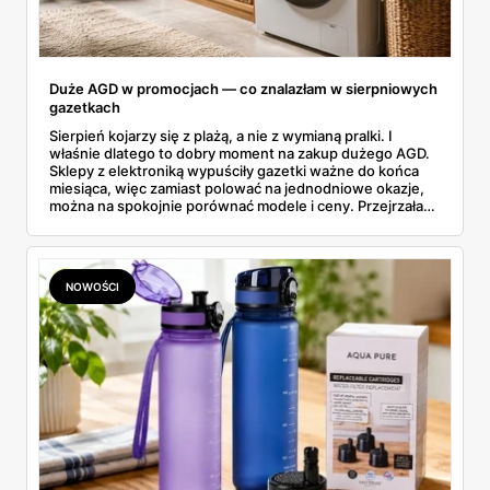
Duże AGD w promocjach — co znalazłam w sierpniowych
gazetkach
Sierpień kojarzy się z plażą, a nie z wymianą pralki. I
właśnie dlatego to dobry moment na zakup dużego AGD.
Sklepy z elektroniką wypuściły gazetki ważne do końca
miesiąca, więc zamiast polować na jednodniowe okazje,
można na spokojnie porównać modele i ceny. Przejrzałam
aktualne promocje AGD i RTV — poniżej wszystko, co
znalazłam, z cenami i terminami.
NOWOŚCI