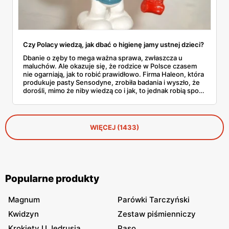
Czy Polacy wiedzą, jak dbać o higienę jamy ustnej dzieci?
Dbanie o zęby to mega ważna sprawa, zwłaszcza u
maluchów. Ale okazuje się, że rodzice w Polsce czasem
nie ogarniają, jak to robić prawidłowo. Firma Haleon, która
produkuje pasty Sensodyne, zrobiła badania i wyszło, że
dorośli, mimo że niby wiedzą co i jak, to jednak robią sporo
błędów. Co tam ciekawego wyszło?
WIĘCEJ (1433)
Popularne produkty
Magnum
Parówki Tarczyński
Kwidzyn
Zestaw piśmienniczy
Krokiety U Jędrusia
Paso