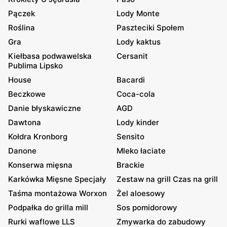
Pączek
Lody Monte
Roślina
Paszteciki Społem
Gra
Lody kaktus
Kiełbasa podwawelska
Cersanit
Publima Lipsko
House
Bacardi
Beczkowe
Coca-cola
Danie błyskawiczne
AGD
Dawtona
Lody kinder
Kołdra Kronborg
Sensito
Danone
Mleko łaciate
Konserwa mięsna
Brackie
Karkówka Mięsne Specjały
Zestaw na grill Czas na grill
Taśma montażowa Worxon
Żel aloesowy
Podpałka do grilla mill
Sos pomidorowy
Rurki waflowe LLS
Zmywarka do zabudowy