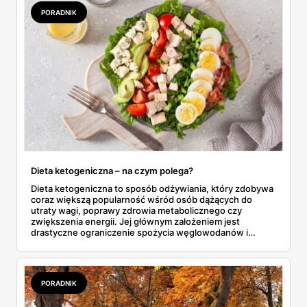
PORADNIK
Dieta ketogeniczna – na czym polega?
Dieta ketogeniczna to sposób odżywiania, który zdobywa
coraz większą popularność wśród osób dążących do
utraty wagi, poprawy zdrowia metabolicznego czy
zwiększenia energii. Jej głównym założeniem jest
drastyczne ograniczenie spożycia węglowodanów i
zastąpienie ich tłuszczami. W efekcie organizm
przechodzi w stan tzw. ketozy, w którym zaczyna spalać
tłuszcz jako główne źródło energii.
PORADNIK