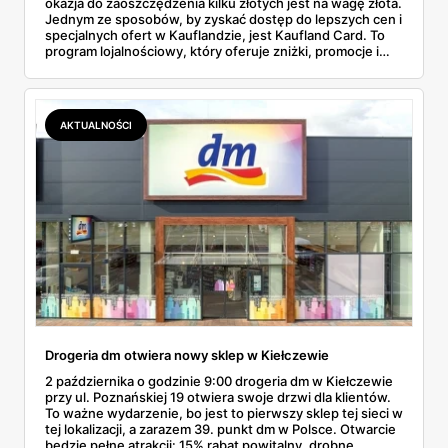
okazja do zaoszczędzenia kilku złotych jest na wagę złota.
Jednym ze sposobów, by zyskać dostęp do lepszych cen i
specjalnych ofert w Kauflandzie, jest Kaufland Card. To
program lojalnościowy, który oferuje zniżki, promocje i
inne korzyści, dzięki którym Twoje codzienne zakupy stają
się nie tylko tańsze, ale i przyjemniejsze. Ale co dokładnie
oferuje Kaufland Card i dlaczego warto ją mieć? O tym
opowiem w tym artykule.
AKTUALNOŚCI
Drogeria dm otwiera nowy sklep w Kiełczewie
2 października o godzinie 9:00 drogeria dm w Kiełczewie
przy ul. Poznańskiej 19 otwiera swoje drzwi dla klientów.
To ważne wydarzenie, bo jest to pierwszy sklep tej sieci w
tej lokalizacji, a zarazem 39. punkt dm w Polsce. Otwarcie
będzie pełne atrakcji: 15% rabat powitalny, drobne