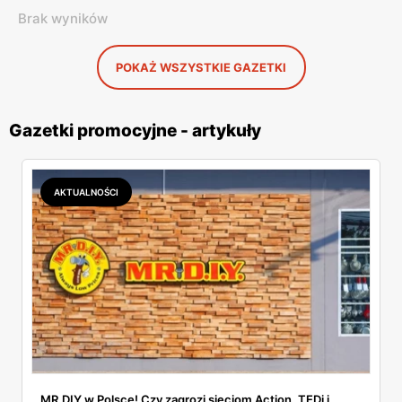
Brak wyników
POKAŻ WSZYSTKIE GAZETKI
Gazetki promocyjne - artykuły
AKTUALNOŚCI
MR.DIY w Polsce! Czy zagrozi sieciom Action, TEDi i