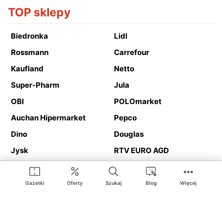
TOP sklepy
Biedronka
Lidl
Rossmann
Carrefour
Kaufland
Netto
Super-Pharm
Jula
OBI
POLOmarket
Auchan Hipermarket
Pepco
Dino
Douglas
Jysk
RTV EURO AGD
Action
Media Expert
Deichmann
Media Markt
Gazetki
Oferty
Szukaj
Blog
Więcej
Ding.pl to serwis internetowy prezentujący
gazetki promocyjne
oraz
katalogi
sklepów i dużych sieci handlowych. Dzięki