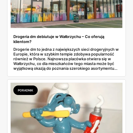
Drogeria dm debiutuje w Wałbrzychu – Co oferują
klientom?
Drogerie dm to jedna z największych sieci drogeryjnych w
Europie, która w szybkim tempie zdobywa popularność
również w Polsce. Najnowsza placówka otwiera się w
Wałbrzychu, co dla mieszkańców tego miasta może być
wyjątkową okazją do poznania szerokiego asortymentu
oraz skorzystania z wielu promocji. Już od 14 września
2024 roku, w Galerii Victoria przy ulicy 1 Maja 64, klienci
będą mogli cieszyć się zakupami w dm. Na otwarcie
przygotowano liczne atrakcje, rabaty i specjalne oferty.
PORADNIK
Co warto wiedzieć o tej drogerii?