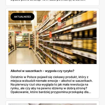
upominki, smaczne przekąski oraz mnóstwo zabaw dla
całych rodzin – to tylko niektóre z niespodzianek, jakie
przygotowano.
AKTUALNOŚCI
Alkohol w saszetkach – wygoda czy ryzyko?
Ostatnio w Polsce pojawił się ciekawy produkt, który z
miejsca wzbudził niemałe emocje – alkohol w saszetkach.
Na pierwszy rzut oka wygląda to jak mała rewolucja na
rynku, ale czy aby na pewno idziemy w dobrą stronę?
Opakowanie, które bardziej przypomina przekąskę dla
dzieci niż napój dla dorosłych, skłania do refleksji. Z jednej
strony – wygoda i nowość, z drugiej – pytania o
bezpieczeństwo i odpowiedzialność.