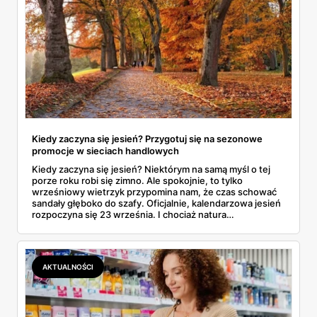
Kiedy zaczyna się jesień? Przygotuj się na sezonowe
promocje w sieciach handlowych
Kiedy zaczyna się jesień? Niektórym na samą myśl o tej
porze roku robi się zimno. Ale spokojnie, to tylko
wrześniowy wietrzyk przypomina nam, że czas schować
sandały głęboko do szafy. Oficjalnie, kalendarzowa jesień
rozpoczyna się 23 września. I chociaż natura
przygotowuje się na zimowy sen, sieci handlowe budzą
się z letniego letargu, aby zasypać nas ofertami nie do
odrzucenia. Jesień to nie tylko opadające liście – to
również pora, kiedy portfele mogą nieco odchudzić się na
AKTUALNOŚCI
promocjach, które naprawdę trudno zignorować.