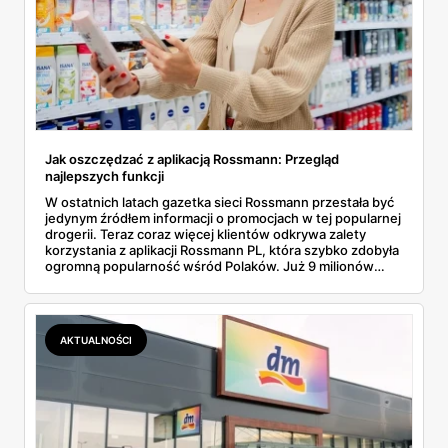
Jak oszczędzać z aplikacją Rossmann: Przegląd
najlepszych funkcji
W ostatnich latach gazetka sieci Rossmann przestała być
jedynym źródłem informacji o promocjach w tej popularnej
drogerii. Teraz coraz więcej klientów odkrywa zalety
korzystania z aplikacji Rossmann PL, która szybko zdobyła
ogromną popularność wśród Polaków. Już 9 milionów
użytkowników regularnie korzysta z funkcji, które nie
tylko ułatwiają zakupy, ale także pozwalają na znaczne
oszczędności. Oto, jakie opcje warto znać, by jeszcze
lepiej wykorzystać potencjał tej apki.
AKTUALNOŚCI