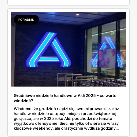
pierwszy, ten lepszy, bo przy takich cenach zapasy
szybko się kurczą. Sprawdziliśmy szczegółowo, co
konkretnie oferuje gazetka i czy naprawdę warto się
spieszyć.
PORADNIK
Grudniowe niedziele handlowe w Aldi 2025 – co warto
wiedzieć?
Wiadomo, że grudzień rządzi się swoimi prawami i zakaz
handlu w niedziele ustępuje miejsca przedświątecznej
gorączce, ale w 2025 roku Aldi podchodzi do tematu
wyjątkowo ofensywnie. Sieć nie tylko otwiera się w trzy
kluczowe weekendy, ale drastycznie wydłuża godziny
pracy, co dla nas oznacza koniec z bieganiem po