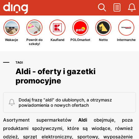
Wakacje
Powrót do
Kaufland
POLOmarket
Netto
Intermarche
szkoły!
TAGI
Aldi - oferty i gazetki
promocyjne
Dodaj frazę "aldi" do ulubionych, a otrzymasz
powiadomienia o nowych ofertach
Asortyment supermarketów
Aldi
obejmuje, poza
produktami spożywczymi, które są wiodące, również
odzież, sprzęt elektroniczny, sportowy, wyposażenie