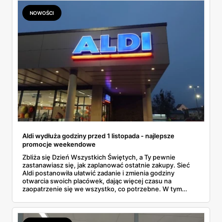
żal nie spróbować. Sprawdzamy, co warto upolować, żeby
zgubić kilogramy, a nie smak.
NOWOŚCI
Aldi wydłuża godziny przed 1 listopada - najlepsze
promocje weekendowe
Zbliża się Dzień Wszystkich Świętych, a Ty pewnie
zastanawiasz się, jak zaplanować ostatnie zakupy. Sieć
Aldi postanowiła ułatwić zadanie i zmienia godziny
otwarcia swoich placówek, dając więcej czasu na
zaopatrzenie się we wszystko, co potrzebne. W tym
artykule sprawdzimy, do której zrobisz zakupy 31
października i prześwietlimy najciekawsze promocje Aldi z
najnowszej gazetki, co pozwoli przygotować się na
nadchodzące dni bez zbędnego stresu i pośpiechu.