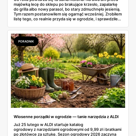
majówką lecę do sklepu po brakujące krzesło, zapalarkę
do grilla albo nowy parasol, bo stary zdmuchnęło jesienią.
Tym razem postanowiłem się ogarnąć wcześniej. Zrobiłem
listę tego, co realnie przyda się w ogrodzie, i sprawdziłem
w aktualnej gazetce Aldi ile to wszystko kosztuje.
PORADNIK
Wiosenne porządki w ogrodzie — tanie narzędzia z ALDI
Już 25 lutego w ALDI startuje katalog
ogrodowy z narzędziami ogrodowymi od 9,99 zł i bratkami
po złotówce za sztukę. Sezon ogrodowy 2026 zaczyna