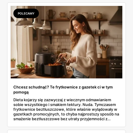
marketach bladym świtem. Jeśli myślisz, że wiesz już
wszystko o świątecznych zakupach, to harmonogram na
7, 14 i 21 grudnia może cię pozytywnie zaskoczyć.
POLECAMY
Chcesz schudnąć? Te frytkownice z gazetek ci w tym
pomogą
Dieta kojarzy się zazwyczaj z wiecznym odmawianiem
sobie wszystkiego i smakiem tektury. Nuda. Tymczasem
frytkownice beztłuszczowe, które właśnie wylądowały w
gazetkach promocyjnych, to chyba najprostszy sposób na
smażenie beztłuszczowe bez utraty przyjemności z
jedzenia. To nie jest żadna nowa technologia, ale przy
obecnych cenach modeli takich jak Philips Ovi czy Tefal, aż