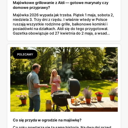
Majówkowe grillowanie z Aldi — gotowe marynaty czy
domowe przyprawy?
Majówka 2026 wypada jak trzeba. Piątek 1 maja, sobota 2,
niedziela 3. Trzy dni z rzędu. I właśnie wtedy w Polsce
ruszają wszystkie rodzinne grille, balkonowe kominki i
posiadówki na działkach. Aldi się do tego przygotował.
Gazetka obowiązuje od 27 kwietnia do 2 maja, a wsad
grillowy startuje od środy 29.04. Karkówka taniej o 52%.
Polędwiczki paprykowe za 11,49 zł. Kiełbaski białe surowe.
Wygląda jak gotowy plan na grilla, bez męczenia się z
miską oleju, papryki i czosnku w czwartkowy wieczór.
POLECAMY
Tylko jest haczyk. Czy gotowa marynata z lodówki
rzeczywiście da radę domowej, ze świeżego czosnku i
rozmarynu? Różnica w smaku potrafi zdziwić.
Co się przyda w ogrodzie na majówkę?
Co roku powtarza się ta sama historia. Na dwa dni przed