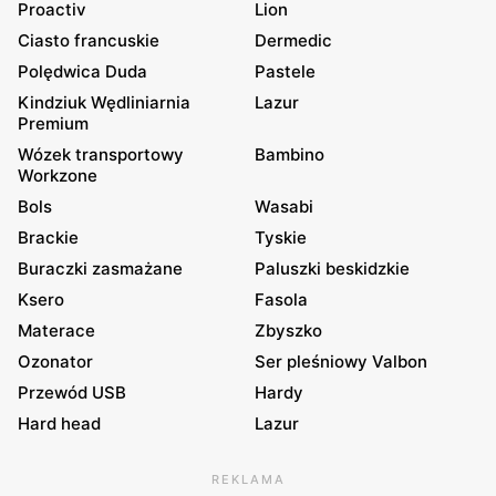
Proactiv
Lion
Ciasto francuskie
Dermedic
Polędwica Duda
Pastele
Kindziuk Wędliniarnia
Lazur
Premium
Wózek transportowy
Bambino
Workzone
Bols
Wasabi
Brackie
Tyskie
Buraczki zasmażane
Paluszki beskidzkie
Ksero
Fasola
Materace
Zbyszko
Ozonator
Ser pleśniowy Valbon
Przewód USB
Hardy
Hard head
Lazur
REKLAMA