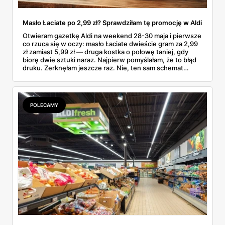
Masło Łaciate po 2,99 zł? Sprawdziłam tę promocję w Aldi
Otwieram gazetkę Aldi na weekend 28-30 maja i pierwsze
co rzuca się w oczy: masło Łaciate dwieście gram za 2,99
zł zamiast 5,99 zł — druga kostka o połowę taniej, gdy
biorę dwie sztuki naraz. Najpierw pomyślałam, że to błąd
druku. Zerknęłam jeszcze raz. Nie, ten sam schemat
„drugi tańszy" działa też na jaja Wesoły Kurnik (sztuka po
80 gr), Toffifee 1+1 gratis i polskie truskawki po 9,99 zł.
Przejrzałam tę gazetkę od deski do deski i wybrałam
pozycje, które naprawdę robią różnicę — oraz takie, które
POLECAMY
spokojnie da się pominąć.