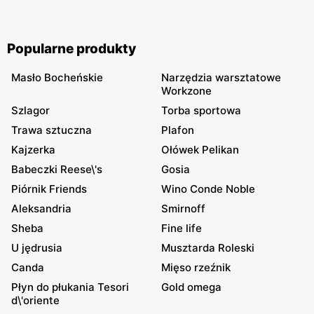
indziej. Co jeszcze przygotował niemiecki dyskont na
swój debiut w "Padwie Północy"? Warto sprawdzić.
Popularne produkty
Masło Bocheńskie
Narzędzia warsztatowe
Workzone
Szlagor
Torba sportowa
Trawa sztuczna
Plafon
Kajzerka
Ołówek Pelikan
Babeczki Reese\'s
Gosia
Piórnik Friends
Wino Conde Noble
Aleksandria
Smirnoff
Sheba
Fine life
U jędrusia
Musztarda Roleski
Canda
Mięso rzeźnik
Płyn do płukania Tesori
Gold omega
d\'oriente