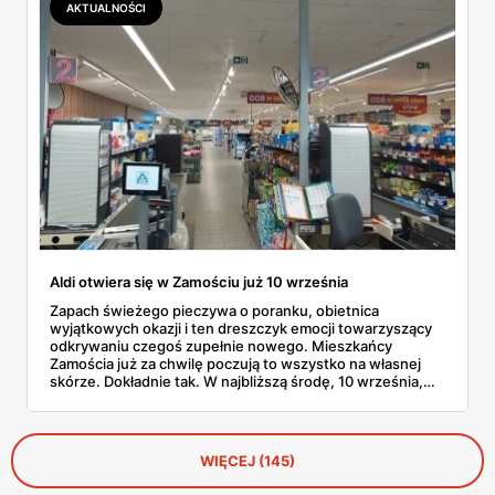
AKTUALNOŚCI
Aldi otwiera się w Zamościu już 10 września
Zapach świeżego pieczywa o poranku, obietnica
wyjątkowych okazji i ten dreszczyk emocji towarzyszący
odkrywaniu czegoś zupełnie nowego. Mieszkańcy
Zamościa już za chwilę poczują to wszystko na własnej
skórze. Dokładnie tak. W najbliższą środę, 10 września,
punktualnie o godzinie 6:00 rano, przy ulicy Legionów 2
swoje drzwi otworzy pierwszy w mieście sklep sieci ALDI.
To nie będzie zwykłe przecięcie wstęgi. Na pierwszych
klientów czeka prawdziwa lawina atrakcji, od specjalnych
WIĘCEJ (145)
promocji na uwielbiane marki własne, po degustacje
unikalnych produktów, których nie znajdziecie nigdzie