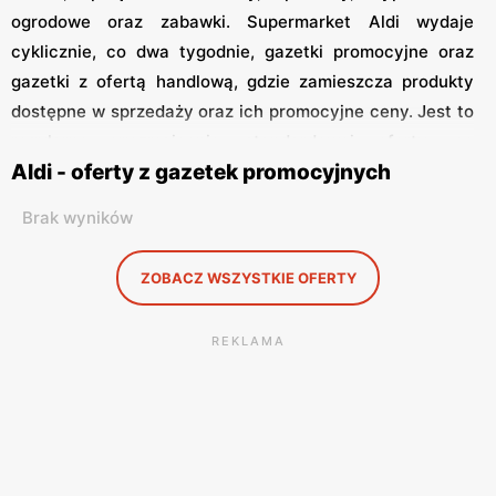
ogrodowe oraz zabawki. Supermarket Aldi wydaje
cyklicznie, co dwa tygodnie, gazetki promocyjne oraz
gazetki z ofertą handlową, gdzie zamieszcza produkty
dostępne w sprzedaży oraz ich promocyjne ceny. Jest to
regularne urozmaicenie standardowej oferty, co
Aldi - oferty z gazetek promocyjnych
powoduje, że zakupy w supermarketach Aldi są
atrakcyjne przez cały rok. Okazje promocyjne bardzo
Brak wyników
często nawiązują do świąt, bądź innych okoliczności. Na
przykład w okresie Świąt Wielkanocnych w specjalnej
ZOBACZ WSZYSTKIE OFERTY
ofercie promocyjnej znajdują się produkty spożywcze
takie jak: majonez, chrzan, biała kiełbasa, czy
REKLAMA
mazurek. Supermarkety Aldi zawsze oferują smaczne i
świeże produkty. Mają bardzo bogate wyposażenie,
dlatego są idealnym miejscem na rodzinne, duże,
świąteczne zakupy. Dodatkową formą informacji i
reklamy jest regularnie rozsyłany newsletter, który