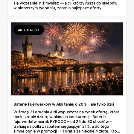
się wcześniej niż myślisz — a ci, którzy ruszą do sklepów
w pierwszym tygodniu, zgarnią najlepsze oferty.
Sprawdziłem tę gazetkę strona po stronie i wybrałem to,
co faktycznie ma sens kupić na początek wiosny.
AKTUALNOŚCI
Baterie fajerwerków w Aldi taniej o 20% – ale tylko dziś
W środę 31 grudnia Aldi wypuszcza na rynek ofertę, która
może zrobić dziurę w planach konkurencji. Baterie
fajerwerków marek PYROCO – od 25 do 80 strzałów –
trafiają na półki z rabatem sięgającym 21%, a do tego
zimne ognie w promocji 1+1 gratis za niecałe 4 złote. Kto