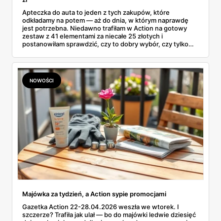
Apteczka do auta to jeden z tych zakupów, które
odkładamy na potem — aż do dnia, w którym naprawdę
jest potrzebna. Niedawno trafiłam w Action na gotowy
zestaw z 41 elementami za niecałe 25 złotych i
postanowiłam sprawdzić, czy to dobry wybór, czy tylko
ładnie zapakowane plastry. Przy okazji rozwiałam
wątpliwość, która od tygodni krąży po sieci: czy apteczka
samochodowa jest już obowiązkowa w 2026 roku. Bo
wokół tego tematu narosło całkiem sporo mitów.
NOWOŚCI
Majówka za tydzień, a Action sypie promocjami
Gazetka Action 22-28.04.2026 weszła we wtorek. I
szczerze? Trafiła jak ulał — bo do majówki ledwie dziesięć