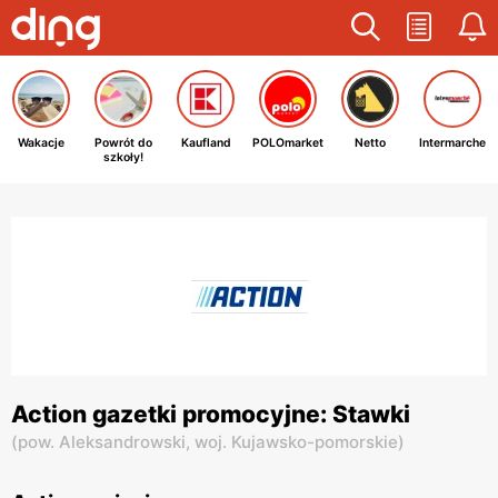
Wakacje
Powrót do
Kaufland
POLOmarket
Netto
Intermarche
szkoły!
Action gazetki promocyjne: Stawki
(
pow. Aleksandrowski,
woj. Kujawsko-pomorskie
)