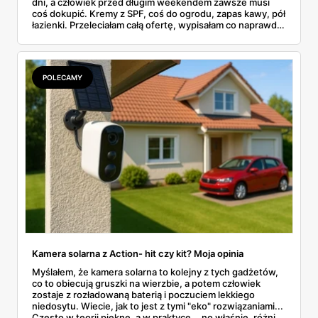
dni, a człowiek przed długim weekendem zawsze musi
coś dokupić. Kremy z SPF, coś do ogrodu, zapas kawy, pół
łazienki. Przeleciałam całą ofertę, wypisałam co naprawdę
ma sens, a parę pozycji oznaczyłam na czerwono — bo nie
wszystko w tym tygodniu to hit. Ceny od 2,99 zł za
rękawice do 379 zł za fotel wiszący. Coś dla każdej
kieszeni.
POLECAMY
Kamera solarna z Action- hit czy kit? Moja opinia
Myślałem, że kamera solarna to kolejny z tych gadżetów,
co to obiecują gruszki na wierzbie, a potem człowiek
zostaje z rozładowaną baterią i poczuciem lekkiego
niedosytu. Wiecie, jak to jest z tymi "eko" rozwiązaniami...
Często w teorii piękne, a w praktyce... no właśnie, różnie.