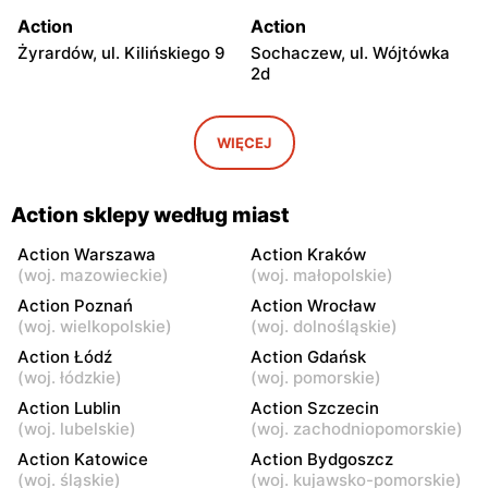
Action
Action
Żyrardów, ul. Kilińskiego 9
Sochaczew, ul. Wójtówka
2d
Action
Action
Wyszków, ul. Pułtuska 96
Warka, ul. Puławska 30a
WIĘCEJ
Action
Action
Pułtusk, ul. Ignacego
Garwolin, ul. Kościuszki 61
Action sklepy według miast
Daszyńskiego 11
Action Warszawa
Action Kraków
Action
Action
(
woj. mazowieckie
)
(
woj. małopolskie
)
Rawa Mazowiecka, ul.
Władysławowo, ul.
Action Poznań
Action Wrocław
Władysława Stanisława
Ciechanowska 65
(
woj. wielkopolskie
)
(
woj. dolnośląskie
)
Reymonta 5
Action Łódź
Action Gdańsk
(
woj. łódzkie
)
(
woj. pomorskie
)
Action
Action
Action Lublin
Action Szczecin
Kozienice, ul. Warszawska
Sokołów Podlaski, ul.
(
woj. lubelskie
)
(
woj. zachodniopomorskie
)
34
Węgrowska 1C
Action Katowice
Action Bydgoszcz
Action
Action
(
woj. śląskie
)
(
woj. kujawsko-pomorskie
)