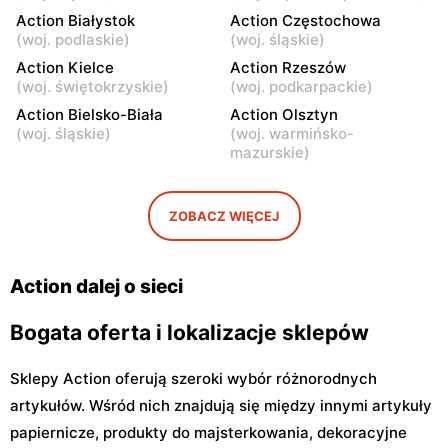
Przasnysz, ul. Marsz.
Siedlce, ul. Gen. Franciszka
Action Białystok
Action Częstochowa
Józefa Piłsudskiego 91
Kleeberga 6
(
woj. podlaskie
)
(
woj. śląskie
)
Action
Action Kielce
Action
Action Rzeszów
(
woj. świętokrzyskie
)
(
woj. podkarpackie
)
Ostrów Mazowiecka, ul.
Radom, ul. Andrzeja Struga
Lubiejewska 63
102
Action Bielsko-Biała
Action Olsztyn
(
woj. śląskie
)
(
woj. warmińsko-
Action
Action
mazurskie
)
Radom al. Wojska Polskiego
Łuków, ul. Siedlecka 15/B
10
ZOBACZ WIĘCEJ
Action
Action
Tomaszów Mazowiecki, ul.
Mława, ul. Henryka
Warszawska 1
Sienkiewicza 70
Action dalej o sieci
Bogata oferta i lokalizacje sklepów
Sklepy Action oferują szeroki wybór różnorodnych
artykułów. Wśród nich znajdują się między innymi artykuły
papiernicze, produkty do majsterkowania, dekoracyjne