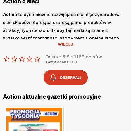
Action o sieci
Action
to dynamicznie rozwijająca się międzynarodowa
sieć sklepów oferująca szeroką gamę produktów w
atrakcyjnych cenach. Sklepy tej marki są znane z
wyjątkowej różnorodności asortymentu, obejmującego
WIĘCEJ
produkty z kategorii takich jak dekoracje, artykuły
gospodarstwa domowego, kosmetyki, artykuły
Ocena: 3.9 - 1189 głosów
papiernicze, zabawki, narzędzia, a także żywność i napoje.
Twoja ocena: 0.0
Action
to miejsce, gdzie można znaleźć produkty zarówno
codziennego użytku, jak i unikalne przedmioty, które
OBSERWUJ
zaskoczą każdego klienta. Jednym z głównych atutów
Action
są regularnie wydawane
gazetki promocyjne
, które
Action aktualne gazetki promocyjne
zawierają aktualne
promocje
i wyjątkowe oferty. Dzięki
nim klienci mogą na bieżąco śledzić najnowsze obniżki cen
i specjalne okazje, co czyni zakupy jeszcze bardziej
atrakcyjnymi.
Gazetki
są publikowane co tydzień, co