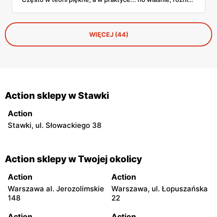
Ale kamera solarna z gazetki Action? Przyznam szczerze –
pozytywnie mnie zaskoczyła!
WIĘCEJ (44)
Action sklepy w Stawki
Action
Stawki, ul. Słowackiego 38
Action sklepy w Twojej okolicy
Action
Action
Warszawa al. Jerozolimskie
Warszawa, ul. Łopuszańska
148
22
Action
Action