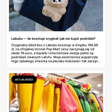
Labubu — ile kosztuje oryginał i jak nie kupić podróbki?
Oryginalny blind box z Labubu kosztuje w Empiku 199,99
zł, na oficjalnej stronie Pop Mart ceny zaczynają się od
około 18 euro, a bazarki i internetowe okazje pełne są
podróbek zwanych Lafufu. Moja siostrzenica wypatrzyła
tego zębatego stworka na plecaku koleżanki i tak zaczęło
się rodzinne śledztwo: co to właściwie jest, ile naprawdę
kosztuje i po czym poznać, że sprzedawca nie wciska nam
podróbki. Spisałam wszystko, czego się dowiedziałam —
łącznie z jedną wpadką, o której za chwilę.
AKTUALNOŚCI