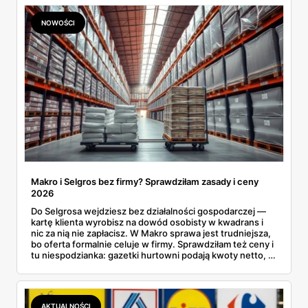
NOWOŚCI
Makro i Selgros bez firmy? Sprawdziłam zasady i ceny
2026
Do Selgrosa wejdziesz bez działalności gospodarczej —
kartę klienta wyrobisz na dowód osobisty w kwadrans i
nic za nią nie zapłacisz. W Makro sprawa jest trudniejsza,
bo oferta formalnie celuje w firmy. Sprawdziłam też ceny i
tu niespodzianka: gazetki hurtowni podają kwoty netto, a
przy kasie doliczany jest VAT. Co więcej, hurt wcale nie
zawsze wygrywa — ta sama kawa ziarnista kosztuje w
Makro ponad dwa razy więcej niż w weekendowej
promocji dyskontu.
AKTUALNOŚCI