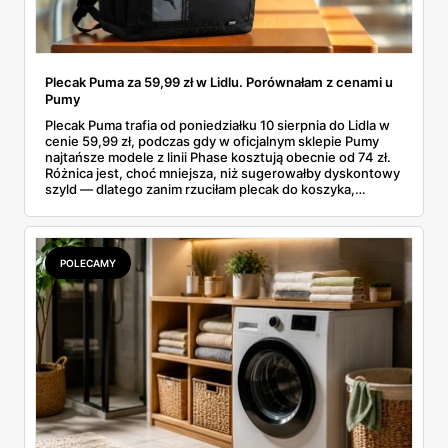
Plecak Puma za 59,99 zł w Lidlu. Porównałam z cenami u
Pumy
Plecak Puma trafia od poniedziałku 10 sierpnia do Lidla w
cenie 59,99 zł, podczas gdy w oficjalnym sklepie Pumy
najtańsze modele z linii Phase kosztują obecnie od 74 zł.
Różnica jest, choć mniejsza, niż sugerowałby dyskontowy
szyld — dlatego zanim rzuciłam plecak do koszyka,
rozłożyłam ceny na czynniki pierwsze. Poniżej cała
rozpiska: co dokładnie sprzedaje Lidl, ile kosztują
odpowiedniki u producenta i komu ten zakup naprawdę
się opłaci.
POLECAMY