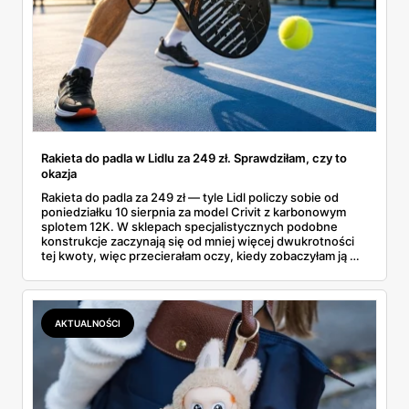
Rakieta do padla w Lidlu za 249 zł. Sprawdziłam, czy to
okazja
Rakieta do padla za 249 zł — tyle Lidl policzy sobie od
poniedziałku 10 sierpnia za model Crivit z karbonowym
splotem 12K. W sklepach specjalistycznych podobne
konstrukcje zaczynają się od mniej więcej dwukrotności
tej kwoty, więc przecierałam oczy, kiedy zobaczyłam ją w
gazetce między dresami a wkrętarką. Padel to dziś
najszybciej rosnący sport w Polsce: kortów przybywa
lawinowo, a chętnych jeszcze szybciej. Sprawdziłam, co
dokładnie dostajemy za te pieniądze i komu taka rakieta
AKTUALNOŚCI
faktycznie wystarczy.