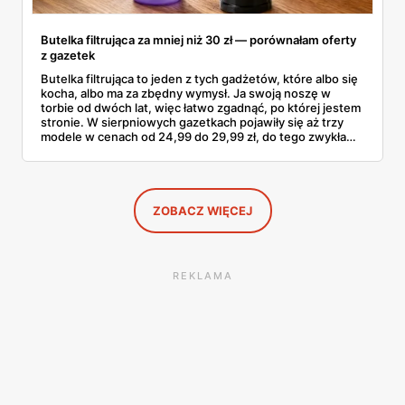
Butelka filtrująca za mniej niż 30 zł — porównałam oferty
z gazetek
Butelka filtrująca to jeden z tych gadżetów, które albo się
kocha, albo ma za zbędny wymysł. Ja swoją noszę w
torbie od dwóch lat, więc łatwo zgadnąć, po której jestem
stronie. W sierpniowych gazetkach pojawiły się aż trzy
modele w cenach od 24,99 do 29,99 zł, do tego zwykła
butelka za 14,99 zł dla nieprzekonanych. Sprawdziłam
wszystkie oferty i policzyłam, kiedy taki zakup faktycznie
się opłaca.
ZOBACZ WIĘCEJ
REKLAMA