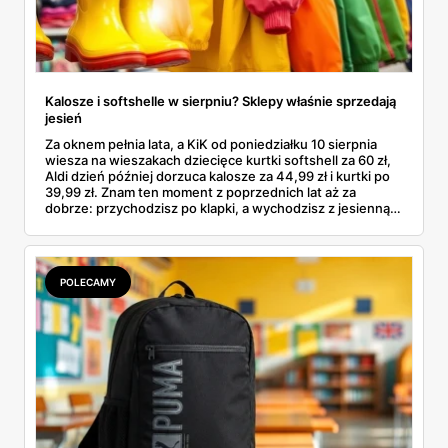
Kalosze i softshelle w sierpniu? Sklepy właśnie sprzedają
jesień
Za oknem pełnia lata, a KiK od poniedziałku 10 sierpnia
wiesza na wieszakach dziecięce kurtki softshell za 60 zł,
Aldi dzień później dorzuca kalosze za 44,99 zł i kurtki po
39,99 zł. Znam ten moment z poprzednich lat aż za
dobrze: przychodzisz po klapki, a wychodzisz z jesienną
garderobą dla całej rodziny. Sprawdziłam, co dokładnie
pojawi się w gazetkach w przyszłym tygodniu i czy jest
sens kupować jesień, zanim skończą się wakacje.
POLECAMY