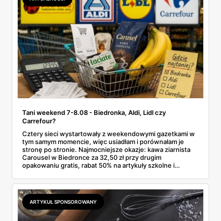
Tani weekend 7-8.08 - Biedronka, Aldi, Lidl czy
Carrefour?
Cztery sieci wystartowały z weekendowymi gazetkami w
tym samym momencie, więc usiadłam i porównałam je
stronę po stronie. Najmocniejsze okazje: kawa ziarnista
Carousel w Biedronce za 32,50 zł przy drugim
opakowaniu gratis, rabat 50% na artykuły szkolne i
przemysłowe przy zakupie trzech sztuk oraz banany po
2,99 zł za kilogram, ale wyłącznie w sobotę z aplikacją. Aldi
odpowiada masłem za 2,99 zł. Werdykt w skrócie:
najwięcej wyciśniesz z Biedronki, po świeże warzywa jedź
ARTYKUŁ SPONSOROWANY
do Aldi.