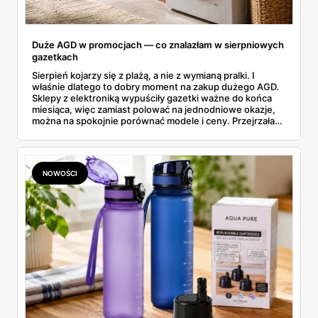
Duże AGD w promocjach — co znalazłam w sierpniowych
gazetkach
Sierpień kojarzy się z plażą, a nie z wymianą pralki. I
właśnie dlatego to dobry moment na zakup dużego AGD.
Sklepy z elektroniką wypuściły gazetki ważne do końca
miesiąca, więc zamiast polować na jednodniowe okazje,
można na spokojnie porównać modele i ceny. Przejrzałam
aktualne promocje AGD i RTV — poniżej wszystko, co
znalazłam, z cenami i terminami.
NOWOŚCI