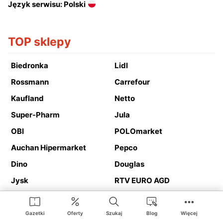
Język serwisu: Polski
TOP sklepy
Biedronka
Lidl
Rossmann
Carrefour
Kaufland
Netto
Super-Pharm
Jula
OBI
POLOmarket
Auchan Hipermarket
Pepco
Dino
Douglas
Jysk
RTV EURO AGD
Action
Media Expert
Deichmann
Media Markt
Gazetki
Oferty
Szukaj
Blog
Więcej