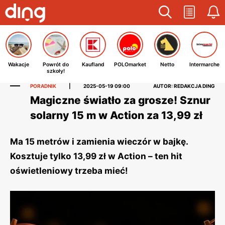
Wakacje
Powrót do
Kaufland
POLOmarket
Netto
Intermarche
szkoły!
PORADNIK
|
2025-05-19 09:00
AUTOR: REDAKCJA DING
Magiczne światło za grosze! Sznur
solarny 15 m w Action za 13,99 zł
Ma 15 metrów i zamienia wieczór w bajkę.
Kosztuje tylko 13,99 zł w Action – ten hit
oświetleniowy trzeba mieć!