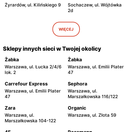
Żyrardów, ul. Kilińskiego 9
Sochaczew, ul. Wójtówka
2d
Action
Action
Wyszków, ul. Pułtuska 96
Warka, ul. Puławska 30a
WIĘCEJ
Action
Action
Pułtusk, ul. Ignacego
Garwolin, ul. Kościuszki 61
Sklepy innych sieci w Twojej okolicy
Daszyńskiego 11
Żabka
Żabka
Action
Action
Warszawa, ul. Łucka 2/4/6
Warszawa, ul. Emilii Plater
Rawa Mazowiecka, ul.
Władysławowo, ul.
lok. 2
47
Władysława Stanisława
Ciechanowska 65
Reymonta 5
Carrefour Express
Sephora
Warszawa, ul. Emilii Plater
Warszawa, ul.
Action
Action
47
Marszałkowska 116/122
Kozienice, ul. Warszawska
Sokołów Podlaski, ul.
34
Węgrowska 1C
Zara
Organic
Warszawa, ul.
Warszawa, ul. Złota 59
Action
Action
Marszałkowska 104-122
Przasnysz, ul. Marsz.
Siedlce, ul. Gen. Franciszka
Józefa Piłsudskiego 91
Kleeberga 6