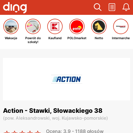
Wakacje
Powrót do
Kaufland
POLOmarket
Netto
Intermarche
szkoły!
Action - Stawki, Słowackiego 38
(
pow. Aleksandrowski,
woj. Kujawsko-pomorskie
)
Ocena: 3.9 - 1188 głosów