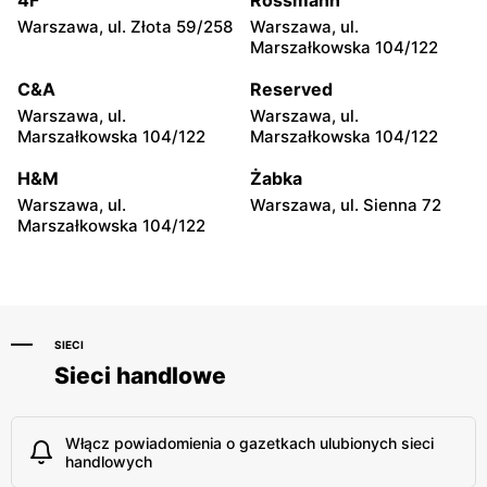
4F
Rossmann
Warszawa, ul. Złota 59/258
Warszawa, ul.
Action
Action
Marszałkowska 104/122
Ostrów Mazowiecka, ul.
Radom, ul. Andrzeja Struga
Lubiejewska 63
102
C&A
Reserved
Warszawa, ul.
Warszawa, ul.
Action
Action
Marszałkowska 104/122
Marszałkowska 104/122
Radom al. Wojska Polskiego
Łuków, ul. Siedlecka 15/B
10
H&M
Żabka
Warszawa, ul.
Warszawa, ul. Sienna 72
Action
Action
Marszałkowska 104/122
Tomaszów Mazowiecki, ul.
Mława, ul. Henryka
Warszawska 1
Sienkiewicza 70
SIECI
Sieci handlowe
Włącz powiadomienia o gazetkach ulubionych sieci
handlowych